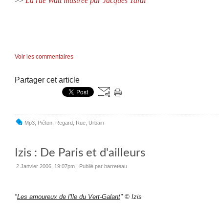
>>
La rue Watt illustrée par Jacques Tardi
Voir les commentaires
Partager cet article
Mp3
,
Piéton
,
Regard
,
Rue
,
Urbain
Izis : De Paris et d'ailleurs
2 Janvier 2006, 19:07pm
|
Publié par barreteau
"
Les amoureux de l'Ile du Vert-Galant
"
© Izis