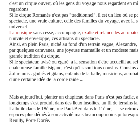
c'est un cirque ouvert, où les gens du voyage nous regardent en 
regardons.
Si le cirque Romanès n'est pas "traditionnel", il est un lieu où se po
spectacle, une vraie culture, celle des familles du voyage, avec la s
universel.
La musique
sans cesse, accompagne,
exalte et relance les acrobate
n'invite et enveloppe
, ces artisans du spectacle.
Ainsi, en plein Paris, niché au fond d'un terrain vague, Alexandre, 
par quelques caravanes, une joyeuse marmaille et un modeste mais 
grande tradition du cirque.
Si le spectateur, avisé ou égaré, a la sensation d'être accueilli au s
chaleureuse famille tsigane, c'est qu'ils sont tous cousins. Cousin
à-dire unis : gadjés et gitans, enfants de la balle, musiciens, acroba
d'une certaine idée de la corde raide ...
Mais aujourd'hui, planter un chapiteau dans Paris n'est pas facile,
longtemps s'est produit dans des lieux insolites, au fil de terrains la
Lathuile dans le 18ème, rue Paul-Bert dans le 11ème, ...
se retrou
espaces plus dédiés à son activité mais beaucoup moins pittoresq
Reuilly, Porte Dorée.