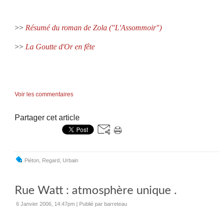
>>
Résumé du roman de Zola ("L'Assommoir")
>>
La Goutte d'Or en fête
Voir les commentaires
Partager cet article
Piéton
,
Regard
,
Urbain
Rue Watt : atmosphère unique .
6 Janvier 2006, 14:47pm
|
Publié par barreteau