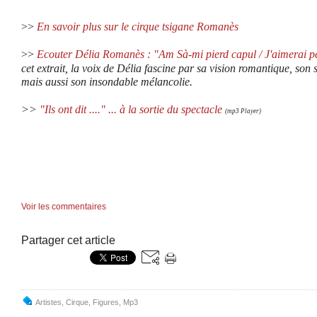
>>
En savoir plus sur le cirque tsigane Romanès
>>
Ecouter Délia Romanès
: "Am Sà-mi pierd capul / J'aimerai pe
cet extrait,
l
a voix de Délia fascine par sa vision romantique, son s
mais aussi son insondable mélancolie.
>>
"Ils ont dit ...." ... à la sortie du spectacle
(mp3 Player)
Voir les commentaires
Partager cet article
Artistes
,
Cirque
,
Figures
,
Mp3