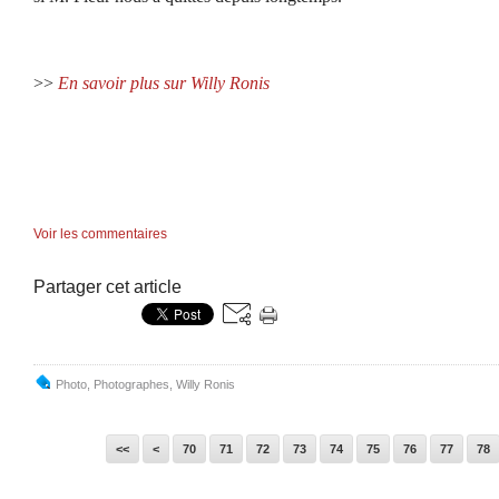
>>
En savoir plus sur Willy Ronis
Voir les commentaires
Partager cet article
Photo
,
Photographes
,
Willy Ronis
10
20
30
40
50
60
<<
<
70
71
72
73
74
75
76
77
78