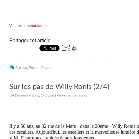
Voir les commentaires
Partager cet article
Artistes
,
Peintre
,
Regard
Sur les pas de Willy Ronis (2/4)
14 Décembre 2005, 14:35pm
|
Publié par barreteau
Il y a 50 ans, au 32 rue de la Mare - dans le 20ème - Willy Ronis 
ces escaliers. Aujourd'hui, les escaliers et la merveilleuse lumière
si M. Fleur nous a quittés depuis longtemps.