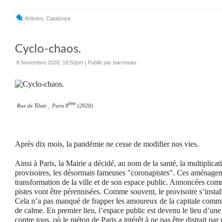
Artistes
,
Catalunya
Cyclo-chaos.
8 Novembre 2020, 18:50pm
|
Publié par barreteau
ème
Rue de Tilsitt _ Paris 8
(2020)
Après dix mois, la pandémie ne cesse de modifier nos vies.
Ainsi à Paris, la Mairie a décidé, au nom de la santé, la multiplicat
provisoires, les désormais fameuses "coronapistes". Ces aménagem
transformation de la ville et de son espace public. Annoncées com
pistes vont être pérennisées. Comme souvent, le provisoire s’insta
Cela n’a pas manqué de frapper les amoureux de la capitale comm
de calme. En premier lieu, l’espace public est devenu le lieu d’une
contre tous, où le piéton de Paris a intérêt à ne pas être distrait pa