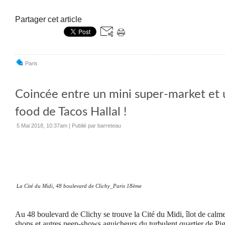
Partager cet article
Paris
Coincée entre un mini super-market et u
food de Tacos Hallal !
5 Mai 2018, 10:37am
|
Publié par barreteau
L
a Cité du Midi,
48 boulevard de Clichy_Paris 18ème
Au 48 boulevard de Clichy se trouve la Cité du Midi, îlot de calm
shops et autres peep-shows aguicheurs du turbulent quartier de Pig