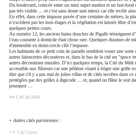
Du boulevard, coincée entre un mini super-market et un fast-food d
pas très visible … et c'est sans doute tant mieux car elle recèle ains
En effet, dans cette impasse pavée d’une centaine de mètres, la plu
n’excèdent pas les trois étages et la végétation est laissée libre d’e
quelques petites cours.
Au numéro 12, les anciens bains douches de Pigalle témoignent d’u
l’eau courante à domicile était chose rare. Quelques dizaines de mè
d'immeuble en demi-cercle clôt l’impasse.
Les habitants de ce petit coin de paradis semblent vouer une sorte 
autres faïenceries décoratives et, dans le bas de la cité un
"space i
autres décorations murales. D’ici quelques temps, la Cité du Midi n
accessible aux flâneurs car une pétition visant à ériger une grille est
dire que s'il y a pas mal de jolies villas et de cités secrètes dans ce
protégées par des grilles à digicode … et, quand on flâne le soir d
pourquoi …
>>
Cité du Midi
+
Autres cités parisiennes :
>>
Cité Leroy
.