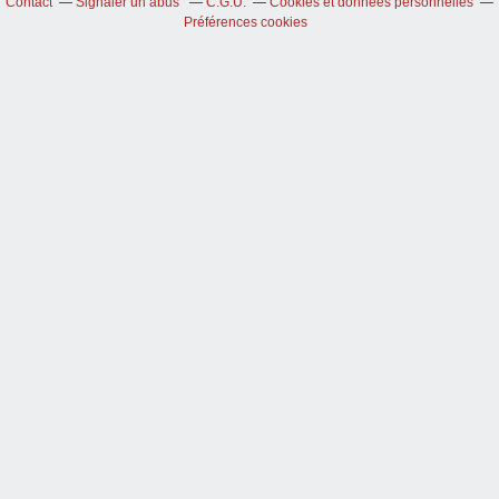
Contact
Signaler un abus
C.G.U.
Cookies et données personnelles
Préférences cookies