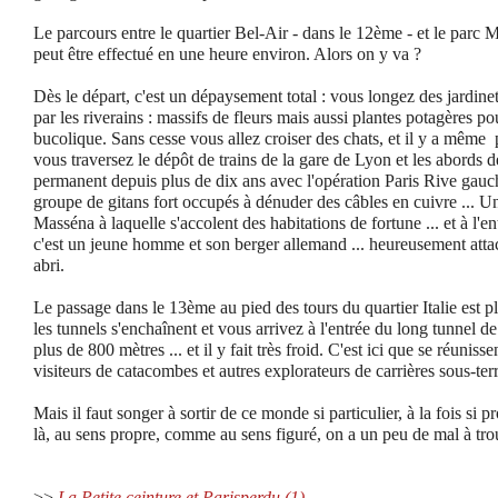
Le parcours entre le quartier Bel-Air - dans le 12ème - et le parc 
peut être effectué en une heure environ.
Alors on y va ?
Dès le départ, c'est un dépaysement total : vous longez des jardine
par les riverains : massifs de fleurs mais aussi plantes potagères pous
bucolique. Sans cesse vous allez croiser des chats, et il y a même p
vous traversez le dépôt de trains de la gare de Lyon et les abords 
permanent depuis plus de dix ans avec l'opération Paris Rive gau
groupe de gitans fort occupés à dénuder des câbles en cuivre ... Un 
Masséna à laquelle s'accolent des habitations de fortune ... et à l'e
c'est un jeune homme et son berger allemand ... heureusement attac
abri.
Le passage dans le 13ème au pied des tours du quartier Italie est p
les tunnels s'enchaînent et vous arrivez à l'entrée du long tunnel 
plus de 800 mètres ... et il y fait très froid. C'est ici que se réunis
visiteurs de catacombes et autres explorateurs de carrières sous-terr
Mais il faut songer à sortir de ce monde si particulier, à la fois si pro
là, au sens propre, comme au sens figuré, on a un peu de mal à trouv
>>
La Petite ceinture et Parisperdu (1)