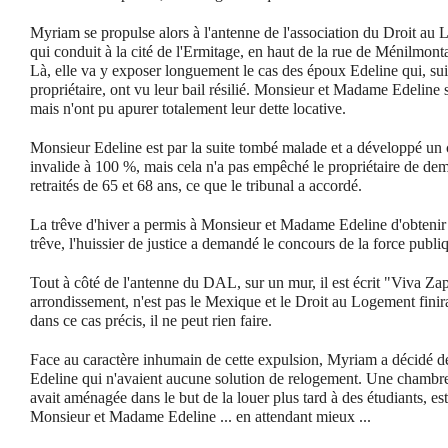
Myriam se propulse alors à l'antenne de l'association du Droit au 
qui conduit à la cité de l'Ermitage, en haut de la rue de Ménilmont
Là, elle va y exposer longuement le cas des époux Edeline qui, su
propriétaire, ont vu leur bail résilié. Monsieur et Madame Edeline s
mais n'ont pu apurer totalement leur dette locative.
Monsieur Edeline est par la suite tombé malade et a développé un c
invalide à 100 %, mais cela n'a pas empêché le propriétaire de dem
retraités de 65 et 68 ans, ce que le tribunal a accordé.
La trêve d'hiver a permis à Monsieur et Madame Edeline d'obtenir u
trêve, l'huissier de justice a demandé le concours de la force publi
Tout à côté de l'antenne du DAL, sur un mur, il est écrit "Viva Za
arrondissement, n'est pas le Mexique et le Droit au Logement fini
dans ce cas précis, il ne peut rien faire.
Face au caractère inhumain de cette expulsion, Myriam a décidé d
Edeline qui n'avaient aucune solution de relogement. Une chamb
avait aménagée dans le but de la louer plus tard à des étudiants, e
Monsieur et Madame Edeline ... en attendant mieux ...