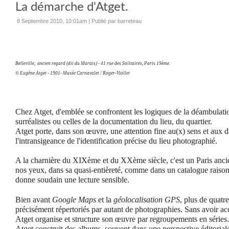
La démarche d'Atget.
8 Septembre 2010, 10:01am
|
Publié par barreteau
Belleville, ancien regard (dit du Marais) - 41 rue des Solitaires, Paris 19ème.
© Eugène Atget - 1901- Musée Carnavalet / Roger-Viollet
Chez Atget, d'emblée se confrontent les logiques de la déambulatio
surréalistes ou celles de la documentation du lieu, du quartier.
Atget porte, dans son œuvre, une attention fine au(x) sens et aux d
l'intransigeance de l'identification précise du lieu photographié.
A la charnière du XIXème et du XXème siècle, c'est un Paris ancie
nos yeux, dans sa quasi-entièreté, comme dans un catalogue raiso
donne soudain une lecture sensible.
Bien avant
Google Maps
et la
géolocalisation GPS
, plus de quatre
précisément répertoriés par autant de photographies. Sans avoir a
Atget organise et structure son œuvre par regroupements en séries. A
Atget construit des albums, souvent dans une perspective éditoria