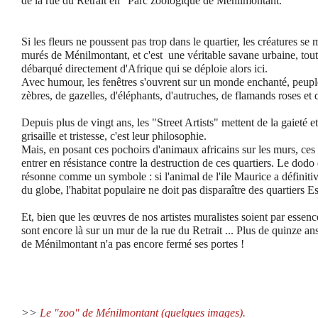
de la rue du Retrait en "Parc zoologique de Ménilmontant."
Si les fleurs ne poussent pas trop dans le quartier, les créatures se
murés de Ménilmontant, et c'est une véritable savane urbaine, tout
débarqué directement d'Afrique qui se déploie alors ici.
Avec humour, les fenêtres s'ouvrent sur un monde enchanté, peuplé
zèbres, de gazelles, d'éléphants, d'autruches, de flamands roses et d
Depuis plus de vingt ans, les "Street Artists" mettent de la gaieté e
grisaille et tristesse, c'est leur philosophie.
Mais, en posant ces pochoirs d'animaux africains sur les murs, ces 
entrer en résistance contre la destruction de ces quartiers. Le dodo
résonne comme un symbole : si l'animal de l'ile Maurice a définiti
du globe, l'habitat populaire ne doit pas disparaître des quartiers Es
Et, bien que les œuvres de nos artistes muralistes soient par esse
sont encore là sur un mur de la rue du Retrait ... Plus de quinze an
de Ménilmontant n'a pas encore fermé ses portes
!
>>
Le "zoo" de Ménilmontant (quelques images).