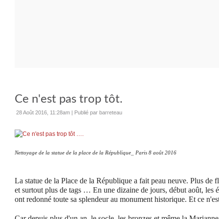
Ce n'est pas trop tôt.
28 Août 2016, 11:28am
|
Publié par barreteau
Nettoyage de la statue de la place de la République_ Paris 8 août 2016
La statue de la Place de la République a fait peau neuve. Plus de fl
et surtout plus de tags … En une dizaine de jours, début août, les é
ont redonné toute sa splendeur au monument historique. Et ce n'es
Car depuis plus d'un an, le socle, les bronzes et même la Marianne 