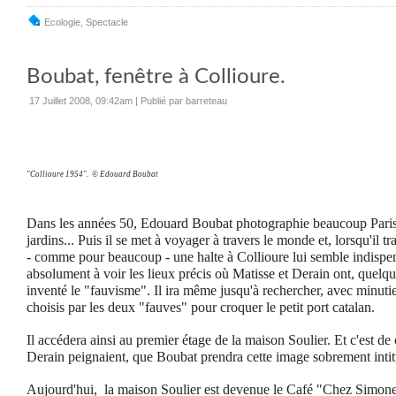
Ecologie
,
Spectacle
Boubat, fenêtre à Collioure.
17 Juillet 2008, 09:42am
|
Publié par barreteau
"Collioure 1954". © Edouard Boubat
Dans les années 50, Edouard Boubat photographie beaucoup Paris, 
jardins... Puis il se met à voyager à travers le monde et, lorsqu'il t
- comme pour beaucoup - une halte à Collioure lui semble indispe
absolument à voir les lieux précis où Matisse et Derain ont, quelq
inventé le "fauvisme". Il ira même jusqu'à rechercher, avec minutie
choisis par les deux "fauves" pour croquer le petit port catalan.
Il accédera ainsi au premier étage de la maison Soulier. Et c'est de
Derain peignaient, que Boubat prendra cette image sobrement intit
Aujourd'hui, la maison Soulier est devenue le Café "Chez Simone"