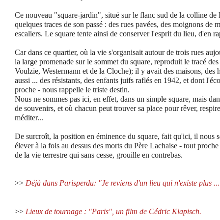
Ce nouveau "square-jardin", situé sur le flanc sud de la colline de 
quelques traces de son passé : des rues pavées, des moignons de m
escaliers. Le square tente ainsi de conserver l'esprit du lieu, d'en ra
Car dans ce quartier, où la vie s'organisait autour de trois rues aujo
la large promenade sur le sommet du square, reproduit le tracé des 
Voulzie, Westermann et de la Cloche); il y avait des maisons, des h
aussi ... des résistants, des enfants juifs raflés en 1942, et dont l'é
proche - nous rappelle le triste destin.
Nous ne sommes pas ici, en effet, dans un simple square, mais dans
de souvenirs, et où chacun peut trouver sa place pour rêver, respirer
méditer...
De surcroît, la position en éminence du square, fait qu'ici, il nous
élever à la fois au dessus des morts du Père Lachaise - tout proche
de la vie terrestre qui sans cesse, grouille en contrebas.
>>
Déjà dans Parisperdu: "Je reviens d'un lieu qui n'existe plus ...
>>
Lieux de tournage : "Paris", un film de Cédric Klapisch.