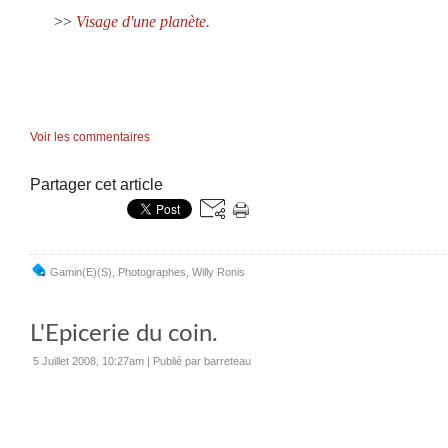
>>
Visage d'une planète.
Voir les commentaires
Partager cet article
Gamin(e)(s)
,
Photographes
,
Willy Ronis
L'Epicerie du coin.
5 Juillet 2008, 10:27am
|
Publié par barreteau