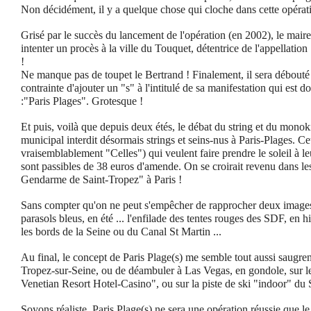
Non décidément, il y a quelque chose qui cloche dans cette opérat
Grisé par le succès du lancement de l'opération (en 2002), le mair
intenter un procès à la ville du Touquet, détentrice de l'appellation
!
Ne manque pas de toupet le Bertrand ! Finalement, il sera débouté et
contrainte d'ajouter un "s" à l'intitulé de sa manifestation qui est
:"Paris Plages". Grotesque !
Et puis, voilà que depuis deux étés, le débat du string et du monoki
municipal interdit désormais strings et seins-nus à Paris-Plages. C
vraisemblablement "Celles") qui veulent faire prendre le soleil à le
sont passibles de 38 euros d'amende. On se croirait revenu dans l
Gendarme de Saint-Tropez" à Paris !
Sans compter qu'on ne peut s'empêcher de rapprocher deux images d
parasols bleus, en été ... l'enfilade des tentes rouges des SDF, en h
les bords de la Seine ou du Canal St Martin ...
Au final, le concept de Paris Plage(s) me semble tout aussi saugre
Tropez-sur-Seine, ou de déambuler à Las Vegas, en gondole, sur l
Venetian Resort Hotel-Casino", ou sur la piste de ski "indoor" du
Soyons réaliste, Paris Plage(s) ne sera une opération réussie que le