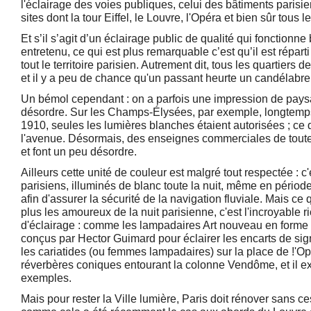
l'éclairage des voies publiques, celui des bâtiments paris
sites dont la tour Eiffel, le Louvre, l'Opéra et bien sûr tous 
Et s’il s’agit d’un éclairage public de qualité qui fonctionne 
entretenu, ce qui est plus remarquable c’est qu’il est répart
tout le territoire parisien. Autrement dit, tous les quartiers d
et il y a peu de chance qu'un passant heurte un candélabre
Un bémol cependant : on a parfois une impression de pay
désordre. Sur les Champs-Élysées, par exemple, longtemps
1910, seules les lumières blanches étaient autorisées ; ce 
l'avenue. Désormais, des enseignes commerciales de toutes
et font un peu désordre.
Ailleurs cette unité de couleur est malgré tout respectée : c'
parisiens, illuminés de blanc toute la nuit, même en périod
afin d'assurer la sécurité de la navigation fluviale. Mais ce
plus les amoureux de la nuit parisienne, c'est l'incroyable 
d'éclairage : comme les lampadaires Art nouveau en forme
conçus par Hector Guimard pour éclairer les encarts de sig
les cariatides (ou femmes lampadaires) sur la place de !'O
réverbères coniques entourant la colonne Vendôme, et il ex
exemples.
Mais pour rester la Ville lumière, Paris doit rénover sans c