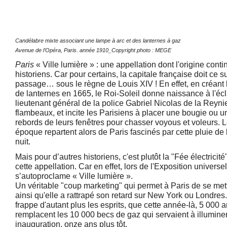
Candélabre mixte associant une lampe à arc et des lanternes à gaz
Avenue de l’Opéra, Paris. année 1910_Copyright photo : MEGE
Paris
« Ville lumière » : une appellation dont l'origine cont
historiens. Car pour certains, la capitale française doit ce 
passage… sous le règne de Louis XIV ! En effet, en créant
de lanternes en 1665, le Roi-Soleil donne naissance à l'écla
lieutenant général de la police Gabriel Nicolas de la Reynie
flambeaux, et incite les Parisiens à placer une bougie ou u
rebords de leurs fenêtres pour chasser voyous et voleurs. Le
époque repartent alors de Paris fascinés par cette pluie de l
nuit.
Mais pour d’autres historiens, c'est plutôt la "Fée électricité"
cette appellation. Car en effet, lors de l'Exposition universe
s’autoproclame « Ville lumière ».
Un véritable "coup marketing" qui permet à Paris de se mett
ainsi qu'elle a rattrapé son retard sur New York ou Londre
frappe d'autant plus les esprits, que cette année-là, 5 000
remplacent les 10 000 becs de gaz qui servaient à illuminer 
inauguration, onze ans plus tôt.