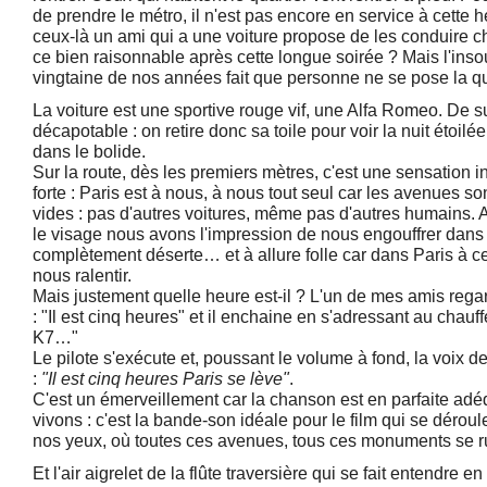
de prendre le métro, il n'est pas encore en service à cette 
ceux-là un ami qui a une voiture propose de les conduire 
ce bien raisonnable après cette longue soirée ? Mais l'inso
vingtaine de nos années fait que personne ne se pose la q
La voiture est une sportive rouge vif, une Alfa Romeo. De sur
décapotable : on retire donc sa toile pour voir la nuit étoil
dans le bolide.
Sur la route, dès les premiers mètres, c'est une sensation in
forte : Paris est à nous, à nous tout seul car les avenues
vides : pas d'autres voitures, même pas d'autres humains. Av
le visage nous avons l'impression de nous engouffrer dans la
complètement déserte… et à allure folle car dans Paris à cet
nous ralentir.
Mais justement quelle heure est-il ? L'un de mes amis rega
: "Il est cinq heures" et il enchaine en s'adressant au chauff
K7…"
Le pilote s'exécute et, poussant le volume à fond, la voix d
:
"Il est cinq heures Paris se lève"
.
C'est un émerveillement car la chanson est en parfaite ad
vivons : c'est la bande-son idéale pour le film qui se dérou
nos yeux, où toutes ces avenues, tous ces monuments se ru
Et l'air aigrelet de la flûte traversière qui se fait entendre e