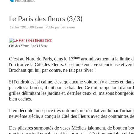
Photographes
Le Paris des fleurs (3/3)
17 Juin 2016, 09:12am
|
Publié par barreteau
Cité des Fleurs-Paris 17ème
ème
C’est au Nord de Paris, dans le 17
arrondissement, à la limite d
l'on trouve la Cité des Fleurs. C'est une enclave silencieuse et ver
Brochant qui lui, par contre, ne fait pas rêver !
Si l'endroit est si calme, c'est qu'aucune voiture n'y a accès et, dan
placettes arborées, il fait bon se balader. Ce qui frappe tout d'abor
grilles délimitant les jardins et, derrière ceux-ci, maisons bourgeois
bien cachés.
Il en découle un espace très ordonné, un résultat voulu par l'urbanis
neuvième siècle, a conçu la Cité des Fleurs avec des contraintes de
Des pilastres surmontés de vases Médicis jalonnent, de bout en bout
glycines partout envahissent les façades… C’est un véritable village