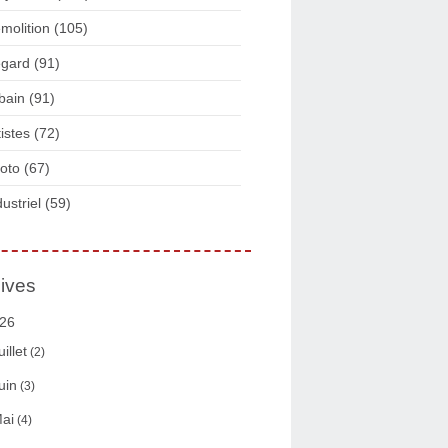
molition
(105)
gard
(91)
bain
(91)
tistes
(72)
oto
(67)
dustriel
(59)
ives
26
uillet
(2)
uin
(3)
ai
(4)