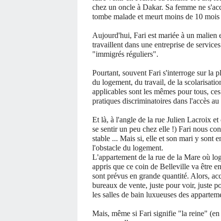
chez un oncle à Dakar. Sa femme ne s'acc
tombe malade et meurt moins de 10 mois a
Aujourd'hui, Fari est mariée à un malien e
travaillent dans une entreprise de services
"immigrés réguliers".
Pourtant, souvent Fari s'interroge sur la p
du logement, du travail, de la scolarisatio
applicables sont les mêmes pour tous, ces
pratiques discriminatoires dans l'accès au 
Et là, à l'angle de la rue Julien Lacroix e
se sentir un peu chez elle !) Fari nous con
stable ... Mais si, elle et son mari y sont 
l'obstacle du logement.
L'appartement de la rue de la Mare où loge 
appris que ce coin de Belleville va être e
sont prévus en grande quantité. Alors, acc
bureaux de vente, juste pour voir, juste p
les salles de bain luxueuses des apparteme
Mais, même si Fari signifie "la reine" (e