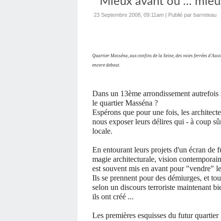
" Mieux avant ou ... mieux
23 Septembre 2008, 09:11am
|
Publié par barreteau
Quartier Masséna,
aux confins de la Seine, des voies ferrées d'Aus
encore debout.
Dans un 13ème arrondissement autrefois si
le quartier Masséna ?
Espérons que pour une fois, les architecte
nous exposer leurs délires qui - à coup sûr 
locale.
En entourant leurs projets d'un écran de f
magie architecturale, vision contemporaine
est souvent mis en avant pour "vendre" le
Ils se prennent pour des démiurges, et tou
selon un discours terroriste maintenant bie
ils ont créé ...
Les premières esquisses du futur quartier M