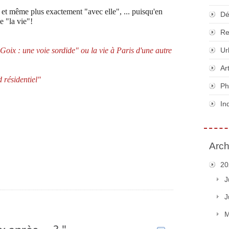
, et même plus exactement "avec elle", ... puisqu'en
Dé
e "la vie"!
Re
Goix : une voie sordide"
ou la vie à Paris d'une autre
Ur
Ar
 résidentiel"
Ph
In
Arch
20
J
J
M