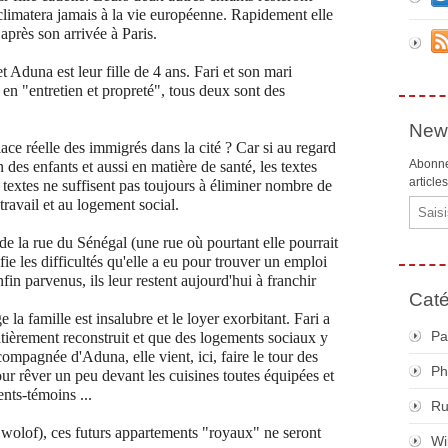
limatera jamais à la vie européenne. Rapidement elle
près son arrivée à Paris.
t Aduna est leur fille de 4 ans. Fari et son mari
 en "entretien et propreté", tous deux sont des
News
lace réelle des immigrés dans la cité ? Car si au regard
Abonne
n des enfants et aussi en matière de santé, les textes
article
 textes ne suffisent pas toujours à éliminer nombre de
travail et au logement social.
Email
t de la rue du Sénégal (une rue où pourtant elle pourrait
fie les difficultés qu'elle a eu pour trouver un emploi
enfin parvenus, ils leur restent aujourd'hui à franchir
Caté
la famille est insalubre et le loyer exorbitant. Fari a
Pa
ntièrement reconstruit et que des logements sociaux y
ompagnée d'Aduna, elle vient, ici, faire le tour des
Ph
our rêver un peu devant les cuisines toutes équipées et
nts-témoins ...
R
n wolof), ces futurs appartements "royaux" ne seront
Wi