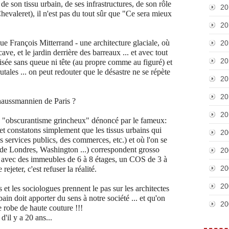
 de son tissu urbain, de ses infrastructures, de son rôle
20
hevaleret), il n'est pas du tout sûr que "Ce sera mieux
20
ue François Mitterrand - une architecture glaciale, où
20
 cave, et le jardin derrière des barreaux ... et avec tout
20
sée sans queue ni tête (au propre comme au figuré) et
ales ... on peut redouter que le désastre ne se répète
20
20
 haussmannien de Paris ?
20
n "obscurantisme grincheux" dénoncé par le fameux:
et constatons simplement que les tissus urbains qui
20
s services publics, des commerces, etc.) et où l'on se
s de Londres, Washington ...) correspondent grosso
20
avec des immeubles de 6 à 8 étages, un COS de 3 à
20
jeter, c'est refuser la réalité.
20
s et les sociologues prennent le pas sur les architectes
in doit apporter du sens à notre société ... et qu'on
20
 robe de haute couture !!!
d'il y a 20 ans...