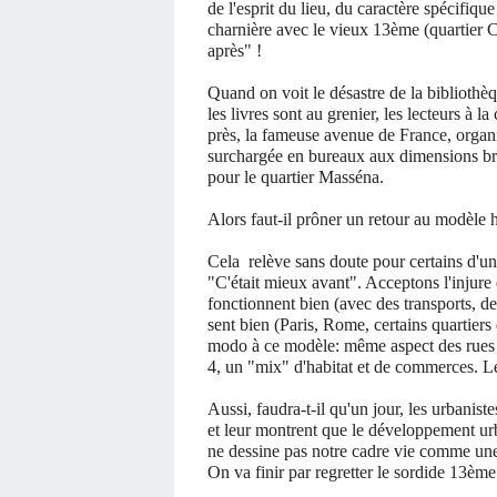
de l'esprit du lieu, du caractère spécifique
charnière avec le vieux 13ème (quartier C
après" !
Quand on voit le désastre de la bibliothèq
les livres sont au grenier, les lecteurs à la
près, la fameuse avenue de France, organi
surchargée en bureaux aux dimensions brut
pour le quartier Masséna.
Alors faut-il prôner un retour au modèle
Cela relève sans doute pour certains d'u
"C'était mieux avant".
Acceptons l'injure 
fonctionnent bien (avec des transports, de
sent bien (Paris, Rome, certains quartier
modo à ce modèle: même aspect des rues 
4, un "mix" d'habitat et de commerces. Le re
Aussi, faudra-t-il qu'un jour, les urbaniste
et leur montrent que le développement urba
ne dessine pas notre cadre vie comme une
On va finir par regretter le sordide 13ème 