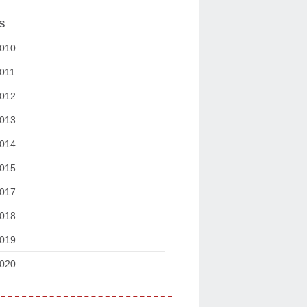
s
010
011
012
013
014
015
017
018
019
020