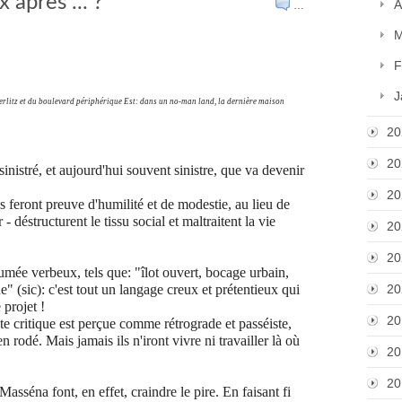
 après ... ? "
A
…
M
F
J
terlitz et du boulevard périphérique Est: d
ans un no-man land, la dernière maison
20
20
nistré, et aujourd'hui souvent sinistre, que va devenir
20
s feront preuve d'humilité et de modestie, au lieu de
- déstructurent le tissu social et maltraitent la vie
20
20
umée verbeux, tels que: "îlot ouvert, bocage urbain,
" (sic): c'est tout un langage creux et prétentieux qui
20
 projet !
20
te critique est perçue comme rétrograde et passéiste,
n rodé. Mais jamais ils n'iront vivre ni travailler là où
20
20
asséna font, en effet, craindre le pire. En faisant fi