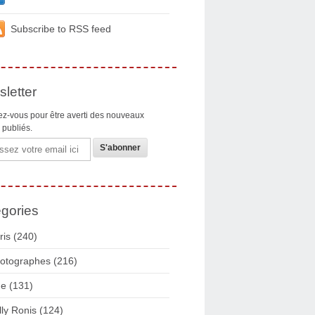
Subscribe to RSS feed
letter
z-vous pour être averti des nouveaux
s publiés.
gories
ris
(240)
otographes
(216)
ue
(131)
lly Ronis
(124)