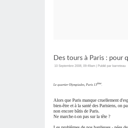
Des tours à Paris : pour q
10 Septembre 2008, 09:49am
|
Publié par barreteau
ème
Le quartier Olympiades, Paris 13
.
Alors que Paris manque cruellement d'espa
bien-être et à la santé des Parisiens, on pa
non encore bâtis de Paris.
Ne marche-t-on pas sur la tête ?
Les problèmes de nos banlieues - nées des 