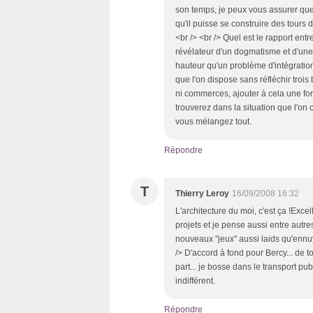
son temps, je peux vous assurer que 
qu'il puisse se construire des tours
<br /> <br /> Quel est le rapport en
révélateur d'un dogmatisme et d'une
hauteur qu'un problème d'intégration 
que l'on dispose sans réfléchir trois
ni commerces, ajouter à cela une fort
trouverez dans la situation que l'on c
vous mélangez tout.
Répondre
T
Thierry Leroy
16/09/2008 16:32
L'architecture du moi, c'est ça !Exc
projets et je pense aussi entre autr
nouveaux "jeux" aussi laids qu'ennuya
/> D'accord à fond pour Bercy... de to
part... je bosse dans le transport pub
indifférent.
Répondre