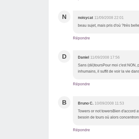
N
noisycat
11/09/2008 22:01
beau sujet, mais pris d'où ?très bel
Répondre
D
Daniel
11/09/2008 17:56
Sans (dé)toursPour moi c'est NON, p
inhumains, il suffit de voir la vie da
Répondre
B
Bruno C.
10/09/2008 11:53
Towers or not towersBien d'accord a
besoin de tours où alors concentrons
Répondre