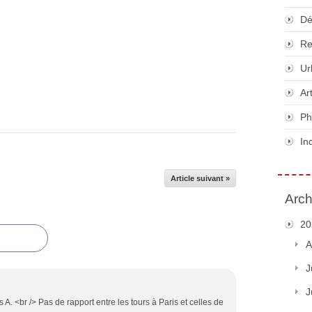
Dé
Re
Ur
Ar
Ph
In
Article suivant »
Arch
20
A
J
J
A. <br /> Pas de rapport entre les tours à Paris et celles de