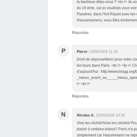
la banlieue dites-vous ? <br /> Je v
du 19 ème, car je voudrais vous voir
Flandres, dans l'ilot Riquet avec les
Haussmaniens, vous êtes évidement l
Répondre
P
Pierre
23/09/2008 11:38
Droit de réponseMerci pour votre c
les tours dans Paris. <br /> <br /> C
d'aujourd'hui : http://www.blogg.org
_mieux_avant_ou_____mieux_apres___
/> <br />
Répondre
N
Nicolas A.
23/09/2008 10:36
Vive les clichés!Vive les clichés! Po
plaisir à certains bobos? Paris n'a
simplement car Hausmmann ne représe