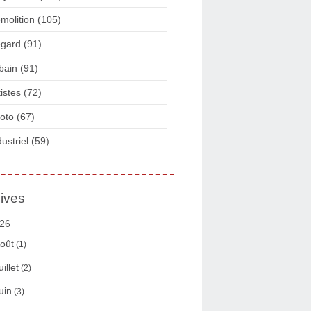
molition
(105)
gard
(91)
bain
(91)
tistes
(72)
oto
(67)
dustriel
(59)
ives
26
oût
(1)
uillet
(2)
uin
(3)