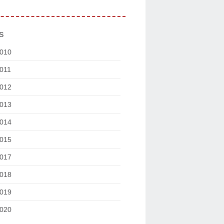
s
010
011
012
013
014
015
017
018
019
020