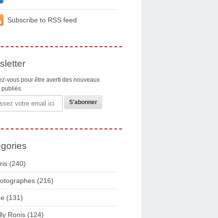
Subscribe to RSS feed
letter
z-vous pour être averti des nouveaux
s publiés.
gories
ris
(240)
otographes
(216)
ue
(131)
lly Ronis
(124)