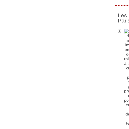
Les 
Pari