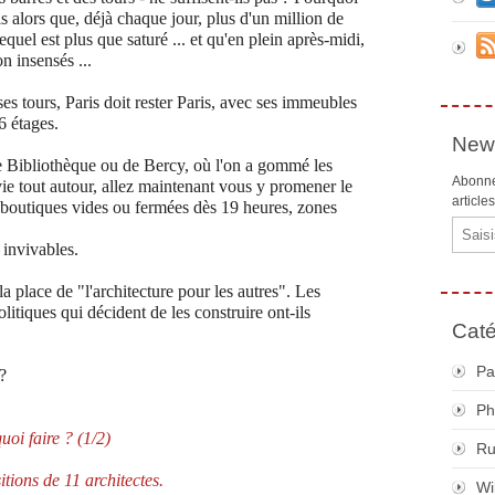
 alors que, déjà chaque jour, plus d'un million de
quel est plus que saturé ... et qu'en plein après-midi,
on insensés ...
s tours, Paris doit rester Paris, avec ses immeubles
6 étages.
News
e Bibliothèque ou de Bercy, où l'on a gommé les
Abonne
a vie tout autour, allez maintenant vous y promener le
article
 boutiques vides ou fermées dès 19 heures, zones
Email
.
invivables.
la place de "l'architecture pour les autres". Les
olitiques qui décident de les construire ont-ils
Caté
Pa
 ?
Ph
uoi faire ? (1/2)
R
itions de 11 architectes.
Wi