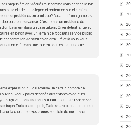
20
ses projets étaient décriés tout comme vous décriez le fait
 dans cette citadelle assiégée et renfermée sur elle même.
20
tre tours et problèmes en banlieue? Aucun... L'amalgame est
 idéologie conservatrice. C'est moins un problème de
20
d'un bâtiment dans un tissu urbain. Si on détruit la rue et
 barres en béton avec un terrain de foot sans service public
20
e concentration de familles en difficulté et là vous vous
20
onnait en cité. Mais une tour en soi n'est pas une cité...
20
20
20
20
ellente expression qui caractérise un certain nombre de
es aux nouveaux parcs destinés aux enfants avec leurs
20
nts (ça vaut certainement sur tout le territoire).<br /> <br
ute façon Paris est trop petit, Paris sature et craque de toute
20
lic sur la capitale et vos propos sont loin de me laisser
20
20