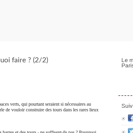
uoi faire ? (2/2)
Le m
Pari
ces verts, qui pourtant seraient si nécessaires au
Suiv
rle de vouloir construire des tours dans les rares lieux
barres et des tours - ne suffisent-ils pas ? Pourquoi