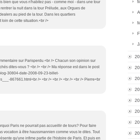
M
ois bien que vous n'habitez pas - comme moi - dans une tour
 rentrer la nuit dans la tour Prélude, aux Orgues de
A
 dealers au pied de la tour. Dans les quartiers
oin de cette situation.<br />
M
F
J
20
ommentaire sur Parisperdu.<br /> Chacun son opinion sur
lichés dites-vous ? <br /> <br /> Ma réponse est dans le post
20
/blog-30804-date-2008-09-23-billet-
20
-867661.html<br /> <br /> <br /> <br /> <br /> Pierre<br
20
20
20
20
urquoi Paris ne pourrait pas accueillir de tours? Pour faire
 pas vocation à être haussmannien comme vous le dites. Tout
20
nte qu'une infime partie de l'histoire de Paris. Et puis en