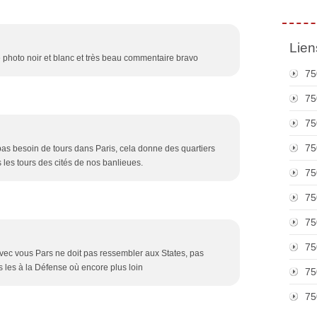
Lien
le photo noir et blanc et très beau commentaire bravo
75
75
75
75
as besoin de tours dans Paris, cela donne des quartiers
ns les tours des cités de nos banlieues.
75
75
75
75
vec vous Pars ne doit pas ressembler aux States, pas
 les à la Défense où encore plus loin
75
75