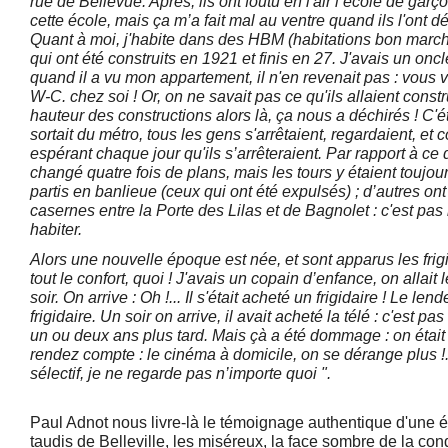
rue de Bellevue. Après, ils ont foutu en l'air l’école de garç
cette école, mais ça m’a fait mal au ventre quand ils l'ont d
Quant à moi, j'habite dans des HBM (habitations bon march
qui ont été construits en 1921 et finis en 27. J'avais un oncl
quand il a vu mon appartement, il n'en revenait pas : vous
W-C. chez soi ! Or, on ne savait pas ce qu'ils allaient const
hauteur des constructions alors là, ça nous a déchirés ! C'ét
sortait du métro, tous les gens s'arrêtaient, regardaient, et
espérant chaque jour qu'ils s’arrêteraient. Par rapport à ce qu
changé quatre fois de plans, mais les tours y étaient toujo
partis en banlieue (ceux qui ont été expulsés) ; d’autres on
casernes entre la Porte des Lilas et de Bagnolet : c'est pas
habiter.
Alors une nouvelle époque est née, et sont apparus les frigi
tout le confort, quoi ! J'avais un copain d’enfance, on allait 
soir. On arrive : Oh !... Il s'était acheté un frigidaire ! Le le
frigidaire. Un soir on arrive, il avait acheté la télé : c'est pas 
un ou deux ans plus tard. Mais çà a été dommage : on était
rendez compte : le cinéma à domicile, on se dérange plus !..
sélectif, je ne regarde pas n’importe quoi ".
Paul Adnot nous livre-là le témoignage authentique d'une é
taudis de Belleville, les miséreux, la face sombre de la cond