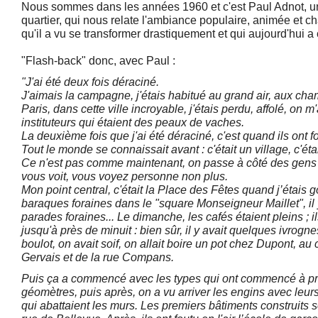
Nous sommes dans les années 1960 et c'est Paul Adnot, un
quartier, qui nous relate l'ambiance populaire, animée et ch
qu'il a vu se transformer drastiquement et qui aujourd'hui 
"Flash-back" donc, avec Paul :
"J'ai été deux fois déraciné.
J'aimais la campagne, j'étais habitué au grand air, aux ch
Paris, dans cette ville incroyable, j'étais perdu, affolé, on 
instituteurs qui étaient des peaux de vaches.
La deuxième fois que j'ai été déraciné, c'est quand ils ont fou
Tout le monde se connaissait avant : c'était un village, c'é
Ce n'est pas comme maintenant, on passe à côté des gens 
vous voit, vous voyez personne non plus.
Mon point central, c'était la Place des Fêtes quand j’étais go
baraques foraines dans le "square Monseigneur Maillet", il y
parades foraines... Le dimanche, les cafés étaient pleins ; il
jusqu'à près de minuit : bien sûr, il y avait quelques ivrogne
boulot, on avait soif, on allait boire un pot chez Dupont, au 
Gervais et de la rue Compans.
Puis ça a commencé avec les types qui ont commencé à pre
géomètres, puis après, on a vu arriver les engins avec leur
qui abattaient les murs. Les premiers bâtiments construits 