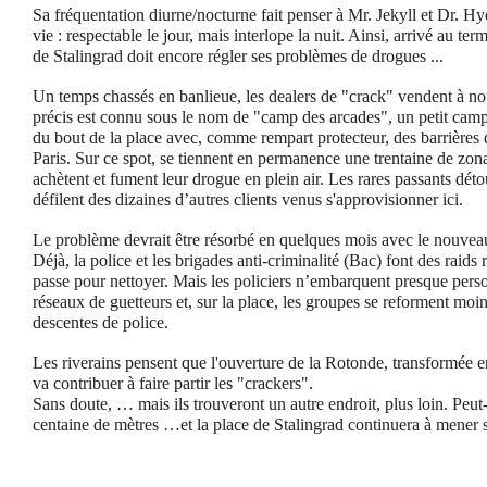
Sa fréquentation diurne/nocturne fait penser à Mr. Jekyll et Dr. H
vie : respectable le jour, mais interlope la nuit. Ainsi, arrivé au te
de Stalingrad doit encore régler ses problèmes de drogues ...
Un temps chassés en banlieue, les dealers de "crack" vendent à no
précis est connu sous le nom de "camp des arcades", un petit camp
du bout de la place avec, comme rempart protecteur, des barrières d
Paris. Sur ce spot, se tiennent en permanence une trentaine de zona
achètent et ­fument leur drogue en plein air. Les rares passants déto
défilent des dizaines d’autres clients venus s'approvisionner ici.
Le problème devrait être résorbé en quelques mois avec le nouvea
Déjà, la police et les brigades anti-criminalité (Bac) font des raids ré
passe pour nettoyer. Mais les policiers n’embarquent presque person
réseaux de guetteurs et, sur la place, les groupes se reforment moi
descentes de police.
Les riverains pensent que l'ouverture de la Rotonde, transformée 
va contribuer à faire partir les "crackers".
Sans doute, … mais ils trouveront un autre endroit, plus loin. Peu
centaine de mètres …et la place de Stalingrad continuera à mener s