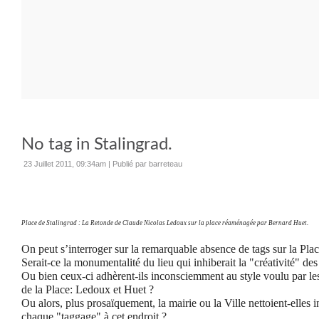
No tag in Stalingrad.
23 Juillet 2011, 09:34am
|
Publié par barreteau
Place de Stalingrad : La Retonde de Claude Nicolas Ledoux sur la place réaménagée par Bernard Huet.
On peut s’interroger sur la remarquable absence de tags sur la Plac
Serait-ce la monumentalité du lieu qui inhiberait la "créativité" des
Ou bien ceux-ci adhèrent-ils inconsciemment au style voulu par les
de la Place: Ledoux et Huet ?
Ou alors, plus prosaïquement, la mairie ou la Ville nettoient-elles i
chaque "taggage" à cet endroit ?