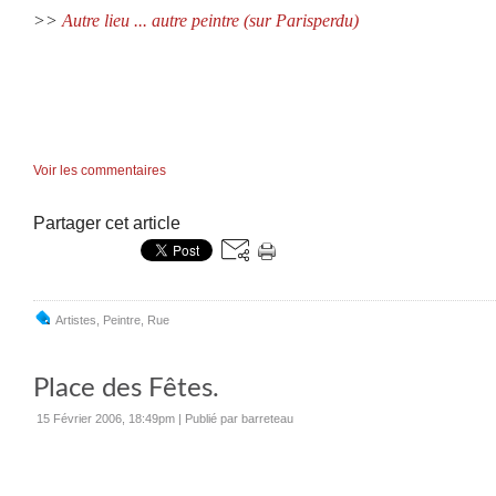
>>
Autre lieu ... autre peintre (sur Parisperdu)
Voir les commentaires
Partager cet article
Artistes
,
Peintre
,
Rue
Place des Fêtes.
15 Février 2006, 18:49pm
|
Publié par barreteau