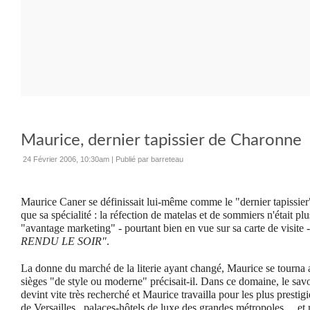
Maurice, dernier tapissier de Charonne
24 Février 2006, 10:30am
|
Publié par barreteau
Maurice Caner se définissait lui-même comme le "dernier tapissier"
que sa spécialité : la réfection de matelas et de sommiers n'était p
"avantage marketing" - pourtant bien en vue sur sa carte de visite -
RENDU LE SOIR"
.
La donne du marché de la literie ayant changé, Maurice se tourna a
sièges "de style ou moderne" précisait-il. Dans ce domaine, le savoi
devint vite très recherché et Maurice travailla pour les plus prestig
de Versailles,
palaces-hôtels de luxe des grandes métropoles ... et