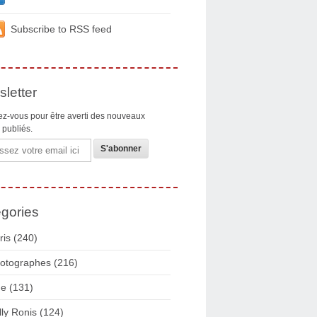
Subscribe to RSS feed
letter
z-vous pour être averti des nouveaux
s publiés.
gories
ris
(240)
otographes
(216)
ue
(131)
lly Ronis
(124)