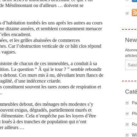
, de Ménilmontant ou d'ailleurs …
doivent se
 d’habitation tombés les uns après les autres au cours
r une dizaine années, et semblent constamment menacer
elles encadrent.
News
ées, et les grilles abaissées de commerces
es. Car l’obstruction verticale de ce bâti clos répond
Abonne
s vagues.
article
Email
l’histoire de chacun de ces immeubles, a conduit à sa
lition. La question “ À qui le tour ? ” semble rebondir
s debout. Ces murs mis à nu, dévoilant leurs flancs de
ragilité, d’une indécence criarde.
 constituent souvent les rares zones de respiration et
Caté
 …
Pa
mmeubles debout, des ménages très modestes s’y
ouvent exigus, dégradés, partiellement murés et
Ph
s élémentaire. Cela n’empêche pas les loyers d’être
 loués à des tranches de population qui n’ont
R
er ailleurs …
Wi