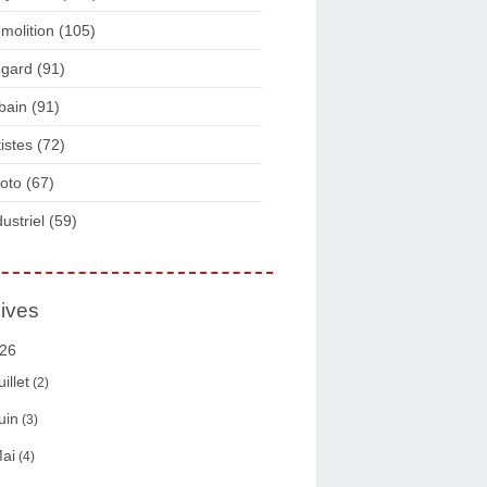
molition
(105)
gard
(91)
bain
(91)
tistes
(72)
oto
(67)
dustriel
(59)
ives
26
uillet
(2)
uin
(3)
ai
(4)