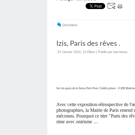
Démolition
Izis, Paris des rêves .
24 Janvier 2010, 12:09pm
|
Publié par barreteau
Sur les quais de la Seine, Petit Pont. Crédits photo : © IZIS Bider
Avec cette exposition-rétrospective de l
photographies, la Mairie de Paris enten
méconnu. Pourquoi ce titre "Paris des rêv
rime avec onirisme …