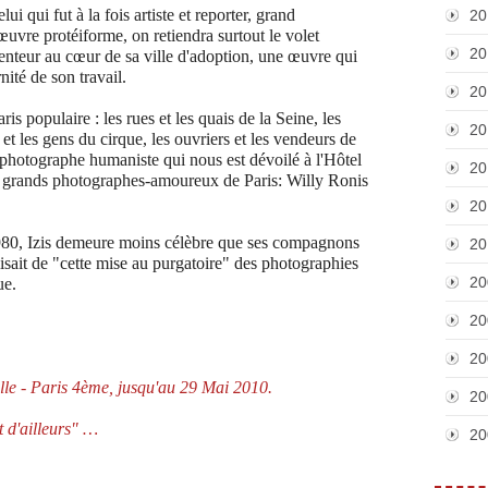
ui qui fut à la fois artiste et reporter, grand
20
 œuvre protéiforme, on retiendra surtout le volet
20
a lenteur au cœur de sa ville d'adoption, une œuvre qui
rnité de son travail.
20
s populaire : les rues et les quais de la Seine, les
20
 et les gens du cirque, les ouvriers et les vendeurs de
 photographe humaniste qui nous est dévoilé à l'Hôtel
20
us grands photographes-amoureux de Paris: Willy Ronis
20
 1980, Izis demeure moins célèbre que ses compagnons
20
sait de "cette mise au purgatoire" des photographies
20
ue.
20
20
Ville - Paris 4ème, jusqu'au 29 Mai 2010.
20
t d'ailleurs" …
20