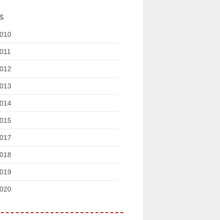
s
010
011
012
013
014
015
017
018
019
020