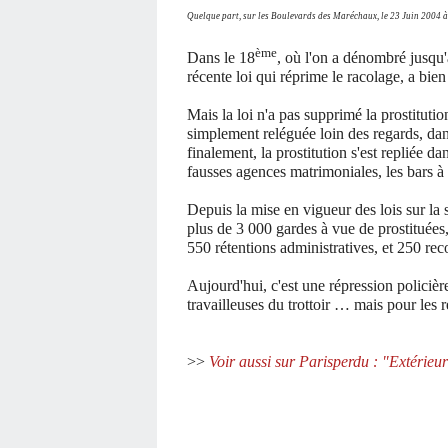
Quelque part, sur les Boulevards des Maréchaux, le 23 Juin 2004 à
ème
Dans le 18
, où l'on a dénombré jusqu'
récente loi qui réprime le racolage, a bie
Mais la loi n'a pas supprimé la prostituti
simplement reléguée loin des regards, dans
finalement, la prostitution s'est repliée da
fausses agences matrimoniales, les bars à 
Depuis la mise en vigueur des lois sur la s
plus de 3 000 gardes à vue de prostituées,
550 rétentions administratives, et 250 reco
Aujourd'hui, c'est une répression policièr
travailleuses du trottoir … mais pour les 
>>
Voir aussi sur Parisperdu : "Extérieur