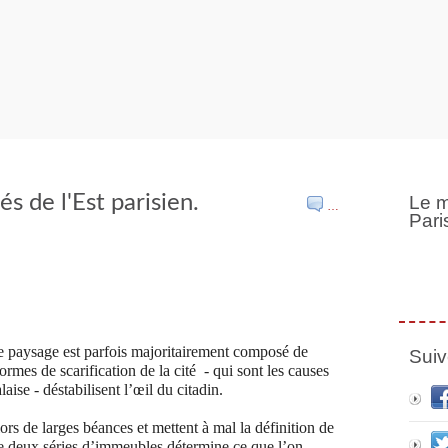
s de l'Est parisien.
Le m
…
Pari
 le paysage est parfois majoritairement composé de
Suiv
ormes de scarification de la cité
- qui sont les causes
ise - déstabilisent l’œil du citadin.
ors de larges béances et mettent à mal la définition de
de deux séries d’immeubles détermine ce que l’on