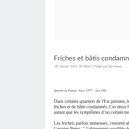
Friches et bâtis condamné
28 Janvier 2010, 09:48am
|
Publié par barreteau
ème
Quartier du Plateau –Paris 19
– Juin 1995
Dans certains
quartiers
de l'Est parisien,
friches et de bâtis condamnés. Ces deux f
autant que les symptômes d’un certain mala
Les friches, parfois immenses, creusent al
Georges Perec, " l’alignement parallèle 