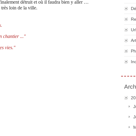
inalement détruit et où il faudra bien y aller …
très loin de la ville.
Dé
Re
s.
Ur
n chantier ..."
Ar
es vies."
Ph
In
Arch
20
J
J
M