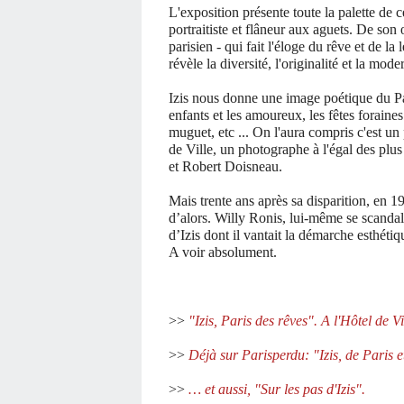
L'exposition présente toute la palette de cel
portraitiste et flâneur aux aguets. De son
parisien - qui fait l'éloge du rêve et de l
révèle la diversité, l'originalité et la mode
Izis nous donne une image poétique du Pari
enfants et les amoureux, les fêtes foraines
muguet, etc ...
On l'aura compris c'est un
de Ville, un photographe à l'égal des pl
et Robert Doisneau.
Mais trente ans après sa disparition, en
d’alors.
Willy Ronis, lui-même se scandali
d’Izis dont il vantait la démarche esthétiq
A
voir absolument.
>>
"Izis, Paris des rêves". A l'Hôtel de 
>>
Déjà sur Parisperdu: "Izis, de Paris e
>>
… et aussi, "Sur les pas d'Izis".