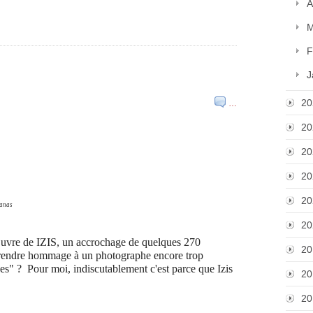
A
M
F
J
20
…
20
20
20
20
manas
20
'œuvre de IZIS, un accrochage de quelques 270
20
d rendre hommage à un photographe encore trop
es" ?
Pour moi, indiscutablement c'est parce que Izis
20
20