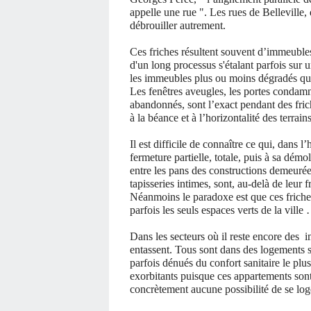
appelle une rue ". Les rues de
Belleville
débrouiller autrement.
Ces friches résultent souvent d’immeubles
d'un long processus s'étalant parfois su
les immeubles plus ou moins dégradés qu’
Les fenêtres aveugles, les portes condamn
abandonnés, sont l’exact pendant des frich
à la béance et à l’horizontalité des terrain
Il est difficile de connaître ce qui, dans 
fermeture partielle, totale, puis à sa démo
entre les pans des constructions demeurée
tapisseries intimes, sont, au-delà de leur f
Néanmoins le paradoxe est que ces friches
parfois les seuls espaces verts de la ville
Dans les secteurs où il reste encore des
i
entassent. Tous sont dans des logements s
parfois dénués du confort sanitaire le plu
exorbitants puisque ces appartements sont
concrètement aucune possibilité de se log