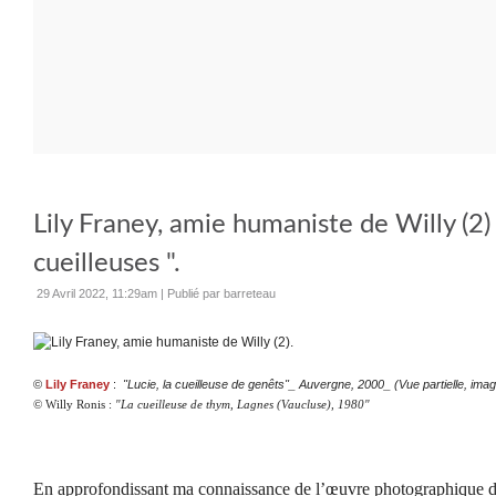
Lily Franey, amie humaniste de Willy (2) 
cueilleuses ".
29 Avril 2022, 11:29am
|
Publié par barreteau
©
Lily Franey
:
"Lucie, la cueilleuse de genêts"_ Auvergne, 2000_ (
Vue partielle, ima
© Willy Ronis :
"La cueilleuse de thym, Lagnes (Vaucluse), 1980"
En approfondissant ma connaissance de l’œuvre photographique de 