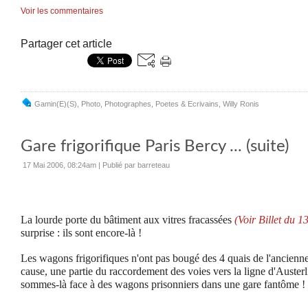
Voir les commentaires
Partager cet article
Gamin(e)(s)
,
Photo
,
Photographes
,
Poetes & Ecrivains
,
Willy Ronis
Gare frigorifique Paris Bercy ... (suite)
17 Mai 2006, 08:24am
|
Publié par barreteau
La lourde porte du bâtiment aux vitres fracassées
(Voir Billet du 
surprise : ils sont encore-là !
Les wagons frigorifiques n'ont pas bougé des 4 quais de l'ancienne
cause, une partie du raccordement des voies vers la ligne d'Austerl
sommes-là face à des wagons prisonniers dans une gare fantôme !