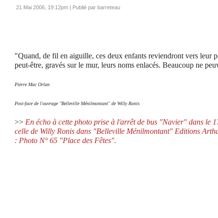
21 Mai 2006, 19:12pm
|
Publié par barreteau
"Quand, de fil en aiguille, ces deux enfants reviendront vers leur p
peut-être, gravés sur le mur, leurs noms enlacés.
Beaucoup ne peuve
Pierre Mac Orlan
Post-face de l'ouvrage "Belleville Ménilmontant" de Willy Ronis
>>
En écho à cette photo prise à l'arrêt de bus "Navier" dans le
celle de Willy Ronis dans
"Belleville Ménilmontant"
Editions Arth
:
Photo N° 65 "Place des Fêtes".