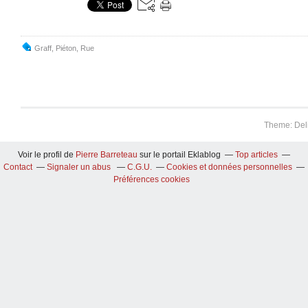
Graff
,
Piéton
,
Rue
Theme: Del
Voir le profil de
Pierre Barreteau
sur le portail Eklablog
Top articles
Contact
Signaler un abus
C.G.U.
Cookies et données personnelles
Préférences cookies