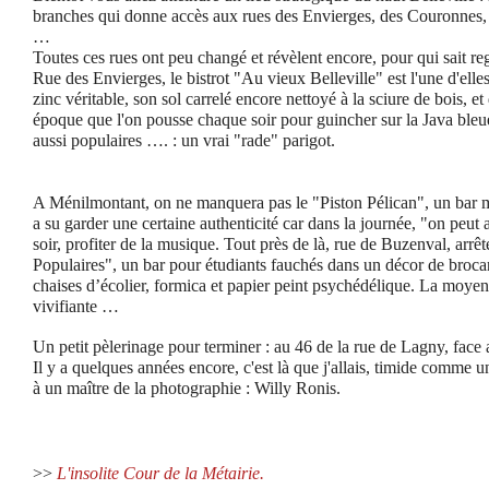
branches qui donne accès aux rues des Envierges, des Couronnes, 
…
Toutes ces rues ont peu changé et révèlent encore, pour qui sait reg
Rue des Envierges, le bistrot "Au vieux Belleville" est l'une d'elles,
zinc véritable, son sol carrelé encore nettoyé à la sciure de bois, et
époque que l'on pousse chaque soir pour guincher sur la Java bleue 
aussi populaires …. : un vrai "rade" parigot.
A Ménilmontant, on ne manquera pas le "Piston Pélican", un bar m
a su garder une certaine authenticité car dans la journée, "on peut
soir, profiter de la musique. Tout près de là, rue de Buzenval, arrê
Populaires", un bar pour étudiants fauchés dans un décor de broc
chaises d’écolier, formica et papier peint psychédélique. La moyenn
vivifiante …
Un petit pèlerinage pour terminer : au 46 de la rue de Lagny, face
Il y a quelques années encore, c'est là que j'allais, timide comme un
à un maître de la photographie : Willy Ronis.
>>
L'insolite Cour de la Métairie.