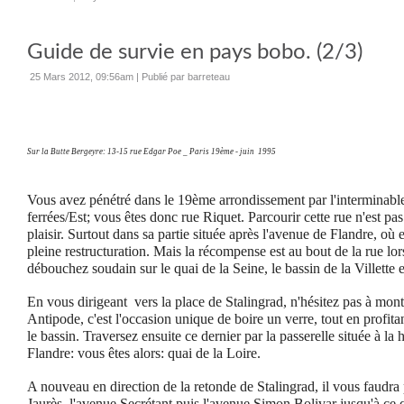
Guide de survie en pays bobo. (2/3)
25 Mars 2012, 09:56am
|
Publié par barreteau
Sur la Butte Bergeyre: 13-15 rue Edgar Poe _ Paris 19ème - juin 1995
Vous avez pénétré dans le 19ème arrondissement par l'interminabl
ferrées/Est; vous êtes donc rue Riquet. Parcourir cette rue n'est pa
plaisir. Surtout dans sa partie située après l'avenue de Flandre, où e
pleine restructuration. Mais la récompense est au bout de la rue lo
débouchez soudain sur le quai de la Seine, le bassin de la Villette
En vous dirigeant vers la place de Stalingrad, n'hésitez pas à mont
Antipode, c'est l'occasion unique de boire un verre, tout en profita
le bassin. Traversez ensuite ce dernier par la passerelle située à la
Flandre: vous êtes alors: quai de la Loire.
A nouveau en direction de la retonde de Stalingrad, il vous faudra
Jaurès, l'avenue Secrétant puis l'avenue Simon Bolivar jusqu'à ce 