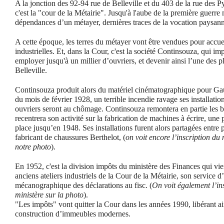
A la jonction des 92-94 rue de Belleville et du 403 de la rue des P
c'est la "cour de la Métairie". Jusqu'à l'aube de la première guerre 
dépendances d’un métayer, dernières traces de la vocation paysanne
A cette époque, les terres du métayer vont être vendues pour accueil
industrielles. Et, dans la Cour, c'est la société Continsouza, qui im
employer jusqu'à un millier d’ouvriers, et devenir ainsi l’une des 
Belleville.
Continsouza produit alors du matériel cinématographique pour Gau
du mois de février 1928, un terrible incendie ravage ses installati
ouvriers seront au chômage. Continsouza remontera en partie les bâ
recentrera son activité sur la fabrication de machines à écrire, un
place jusqu’en 1948. Ses installations furent alors partagées entre p
fabricant de chaussures Berthelot, (
on voit encore l’inscription du 
notre photo
).
En 1952, c'est la division impôts du ministère des Finances qui vie
anciens ateliers industriels de la Cour de la Métairie, son service 
mécanographique des déclarations au fisc. (
On voit également l’in
ministère sur la photo
).
"Les impôts" vont quitter la Cour dans les années 1990, libérant ain
construction d’immeubles modernes.