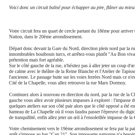
Voici donc un circuit balisé pour échapper au pire, flâner au mieux 
Votre circuit fera un quart de cercle partant du 18ème pour arriver t
Nation, dans le 20ème arrondissement.
Départ donc devant la Gare du Nord, direction plein nord par la 
innombrables bouibouis turcs, et arrêtez-vous plutôt "Au Bon vivan
prétention mais fort agréable.
Sur le côté gauche de la rue, n'hésitez pas à aller jeter un coup d'œ
de calme avec le théâtre de la Reine Blanche et l'Atelier de Tapisser
l'ancienne. Le passage butte sur les voies ferrées Nord mais ce n'e
Cité de la Chapelle, vous allez retrouver la rue Marx Dormoy.
Continuez alors à nouveau en direction du nord, par la rue de la Ch
gauche vous allez avoir plusieurs impasses à explorer : l'impasse 
quelques ateliers sur son côté pair alors que le côté opposé a été e
hameau de La Chapelle où il vous faudra passer l'épreuve du digi
de tranquillité, enfin allez jeter un œil à l'ensoleillée impasse de la
Votre cheminement vers le 19ème arrondissement se fera par la pa
arrêt s'impose au bar "Cap 21". Son imposante patronne n'a besoi