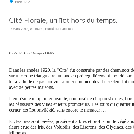
Paris
,
Rue
Cité Florale, un îlot hors du temps.
9 Mars 2012, 09:19am
|
Publié par barreteau
Rue des Iris, Paris 13ème (Avril 1996)
Dans les années 1920, la "Cité" fut construite par des cheminots de 
sur une zone triangulaire, un ancien pré régulièrement inondé par la
lui a valu de ne pas pouvoir abriter d'immeubles.
Le secteur fut do
avec de petites maisons.
Il en résulte un quartier insolite, composé de cinq ou six rues, ho
les bâtisseurs des villes et leurs promoteurs. Les tours du quartier 
cerner, cet îlot privilégié, sans encore le menacer …
Ici, les rues sont pavées, possèdent arbres et profusion de végétati
fleurs : rue des Iris, des Volubilis, des Liserons, des Glycines, d
Mimosas.