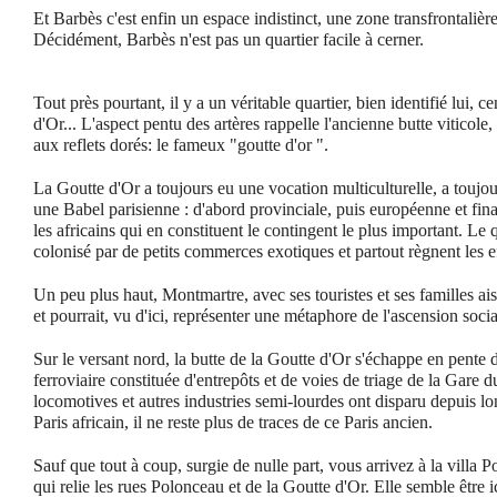
Et Barbès c'est enfin un espace indistinct, une zone transfrontalièr
Décidément, Barbès n'est pas un quartier facile à cerner.
Tout près pourtant, il y a un véritable quartier, bien identifié lui, c
d'Or...
L'aspect pentu des artères rappelle l'ancienne butte viticole
aux reflets dorés: le fameux "goutte d'or ".
La Goutte d'Or a toujours eu une vocation multiculturelle, a toujou
une Babel parisienne : d'abord provinciale, puis européenne et fin
les africains qui en constituent le contingent le plus important. Le 
colonisé par de petits commerces exotiques et partout règnent les 
Un peu plus haut, Montmartre, avec ses touristes et ses familles ais
et pourrait, vu d'ici, représenter une métaphore de l'ascension socia
Sur le versant nord, la butte de la Goutte d'Or s'échappe en pente 
ferroviaire constituée d'entrepôts et de voies de triage de la Gare 
locomotives et autres industries semi-lourdes ont disparu depuis 
Paris africain, il ne reste plus de traces de ce Paris ancien.
Sauf que tout à coup, surgie de nulle part, vous arrivez à la villa Po
qui relie les rues Polonceau et de la Goutte d'Or. Elle semble être