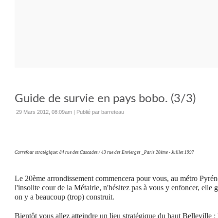
Guide de survie en pays bobo. (3/3)
29 Mars 2012, 08:09am
|
Publié par barreteau
Carrefour stratégique: 84 rue des Cascades / 43 rue des Envierges _Paris 20ème - Juillet 1997
Le 20ème arrondissement commencera pour vous, au métro Pyréné
l'insolite cour de la Métairie, n'hésitez pas à vous y enfoncer, ell
on y a beaucoup (trop) construit.
Bientôt vous allez atteindre un lieu stratégique du haut Belleville : 