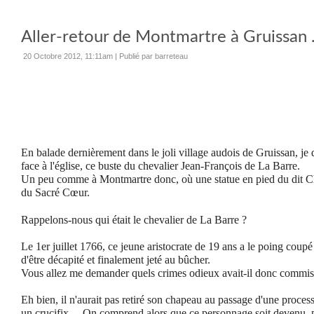
Aller-retour de Montmartre à Gruissan .
20 Octobre 2012, 11:11am
|
Publié par barreteau
En balade dernièrement dans le joli village audois de Gruissan, je
face à l'église, ce buste du chevalier Jean-François de La Barre.
Un peu comme à Montmartre donc, où une statue en pied du dit Che
du Sacré Cœur.
Rappelons-nous qui était le chevalier de La Barre ?
Le 1er juillet 1766, ce jeune aristocrate de 19 ans a le poing coupé
d'être décapité et finalement jeté au bûcher.
Vous allez me demander quels crimes odieux avait-il donc commis
Eh bien, il n'aurait pas retiré son chapeau au passage d'une process
un crucifix…
On comprend alors que ce personnage soit devenu, pou