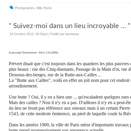
Photographes
,
Willy Ronis
" Suivez-moi dans un lieu incroyable ... "
10 Octobre 2012, 09:32am
|
Publié par barreteau
Le passage Vandrezanne - Paris 13e (2006)
Prévert disait que c'est toujours dans les quartiers les plus pauvres
plus beaux : rue des Cinq-diamants, Passage de la Main d'or, rue de
Dessous-des-berges, rue de la Butte-aux-Cailles ...
La "Butte aux Cailles", voilà en effet un joli nom pour cet endroit
arrondissement.
Une butte ? Oui, il y en a bien une ... qu'escaladent quelques rues e
Mais des cailles ? Non il n'y en a pas. D'ailleurs il n'y en a peut-ê
du lieu ne ferait pas référence aux oiseaux mais à un certain Pierre C
1543, de cette modeste éminence, au pied de laquelle coule la Bièv
Dans les années 1900, la ville de Paris mène d'importants travaux p
butte prend progressivement son apparence actuelle.