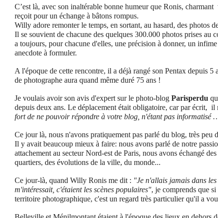
C’est là, avec son inaltérable bonne humeur que Ronis, charmant v
reçoit pour un échange à bâtons rompus.
Willy adore remonter le temps, en sortant, au hasard, des photos de
Il se souvient de chacune des quelques 300.000 photos prises au co
a toujours, pour chacune d'elles, une précision à donner, un infime 
anecdote à formuler.
A l'époque de cette rencontre, il a déjà rangé son Pentax depuis 5 a
de photographe aura quand même duré 75 ans !
Je voulais avoir son avis d'expert sur le photo-blog
Parisperdu
que
depuis deux ans. Le déplacement était obligatoire, car par écrit, i
fort de ne pouvoir répondre à votre blog, n'étant pas informatisé 
Ce jour là, nous n'avons pratiquement pas parlé du blog, très peu
Il y avait beaucoup mieux à faire: nous avons parlé de notre pass
attachement au secteur Nord-est de Paris, nous avons échangé des a
quartiers, des évolutions de la ville, du monde...
Ce jour-là, quand Willy Ronis me dit :
"Je n'allais jamais dans le
m'intéressait, c'étaient les scènes populaires"
, je comprends que si 
territoire photographique, c'est un regard très particulier qu'il a voul
Belleville et Ménilmontant étaient à l'époque des lieux en dehors 