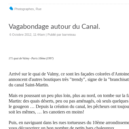
Photographes
,
Rue
Vagabondage autour du Canal.
6 Octobre 2012, 11:44am
|
Publié par barreteau
171 quai de Valmy - Paris 10ème (1997)
Arrivé sur le quai de Valmy, ce sont les façades colorées d'Antoine e
annoncent d'autres boutiques très "trendy", signe de la "branchisati
du canal Saint-Martin.
Mais en poussant un peu plus loin, plus au nord, on tombe sur la f
Martin: des quais déserts, peu ou pas aménagés, où seuls quelques
le gougeon … Depuis la création du canal, les pêcheurs ont toujour
soit les mêmes, … les canotiers en moins!
Puis, en naviguant dans les rues tortueuses du 10ème arrondisseme
vous découvrirez un bon nombre de petits bars chaleureux.