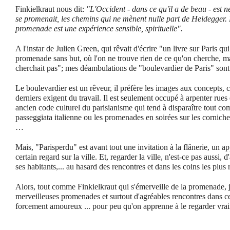
Finkielkraut nous dit:
"L'Occident - dans ce qu'il a de beau - est 
se promenait, les chemins qui ne mènent nulle part de Heidegger
promenade est une expérience sensible, spirituelle".
A l'instar de Julien Green, qui rêvait d'écrire "un livre sur Paris 
promenade sans but, où l'on ne trouve rien de ce qu'on cherche, m
cherchait pas"; mes déambulations de "boulevardier de Paris" sont
Le boulevardier est un rêveur, il préfère les images aux concepts, 
derniers exigent du travail. Il est seulement occupé à arpenter rues
ancien code culturel du parisianisme qui tend à disparaître tout c
passeggiata italienne ou les promenades en soirées sur les cornic
…
Mais, "Parisperdu" est avant tout une invitation à la flânerie, un a
certain regard sur la ville. Et, regarder la ville, n'est-ce pas aussi,
ses habitants,... au hasard des rencontres et dans les coins les plus 
Alors, tout comme Finkielkraut qui s'émerveille de la promenade, 
merveilleuses promenades et surtout d'agréables rencontres dans c
forcement amoureux ... pour peu qu'on apprenne à le regarder vra