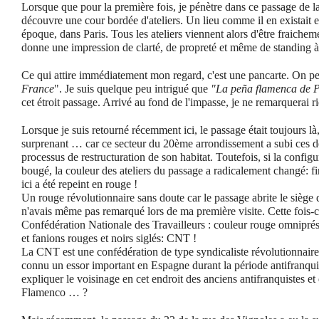
Lorsque que pour la première fois, je pénètre dans ce passage de la
découvre une cour bordée d'ateliers. Un lieu comme il en existait 
époque, dans Paris. Tous les ateliers viennent alors d'être fraichem
donne une impression de clarté, de propreté et même de standing à 
Ce qui attire immédiatement mon regard, c'est une pancarte. On peu
France
". Je suis quelque peu intrigué que
"La peña flamenca de P
cet étroit passage. Arrivé au fond de l'impasse, je ne remarquerai 
Lorsque je suis retourné récemment ici, le passage était toujours là,
surprenant … car ce secteur du 20ème arrondissement a subi ces de
processus de restructuration de son habitat. Toutefois, si la configu
bougé, la couleur des ateliers du passage a radicalement changé: f
ici a été repeint en rouge !
Un rouge révolutionnaire sans doute car le passage abrite le siège 
n'avais même pas remarqué lors de ma première visite. Cette fois-c
Confédération Nationale des Travailleurs : couleur rouge omniprés
et fanions rouges et noirs siglés: CNT !
La CNT est une confédération de type syndicaliste révolutionnaire 
connu un essor important en Espagne durant la période antifranqu
expliquer le voisinage en cet endroit des anciens antifranquistes et 
Flamenco … ?