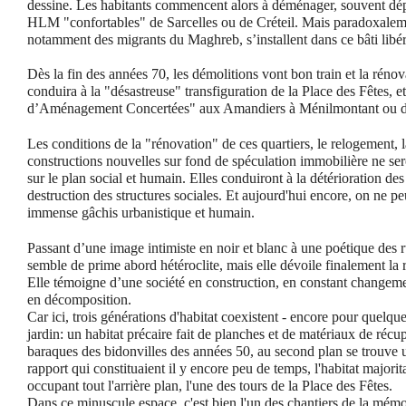
dessine. Les habitants commencent alors à déménager, souvent dé
HLM "confortables" de Sarcelles ou de Créteil. Mais paradoxale
notamment des migrants du Maghreb, s’installent dans ce bâti libér
Dès la fin des années 70, les démolitions vont bon train et la réno
conduira à la "désastreuse" transfiguration de la Place des Fêtes, e
d’Aménagement Concertées" aux Amandiers à Ménilmontant ou dan
Les conditions de la "rénovation" de ces quartiers, le relogement, 
constructions nouvelles sur fond de spéculation immobilière ne se
sur le plan social et humain. Elles conduiront à la détérioration des
destruction des structures sociales. Et aujourd'hui encore, on ne pe
immense gâchis urbanistique et humain.
Passant d’une image intimiste en noir et blanc à une poétique des r
semble de prime abord hétéroclite, mais elle dévoile finalement la ré
Elle témoigne d’une société en construction, en constant changem
en décomposition.
Car ici, trois générations d'habitat coexistent - encore pour quelqu
jardin: un habitat précaire fait de planches et de matériaux de récu
baraques des bidonvilles des années 50, au second plan se trouve 
rapport qui constituaient il y encore peu de temps, l'habitat majorita
occupant tout l'arrière plan, l'une des tours de la Place des Fêtes.
Dans ce minuscule espace, c'est bien l'un des chantiers de la mémoi