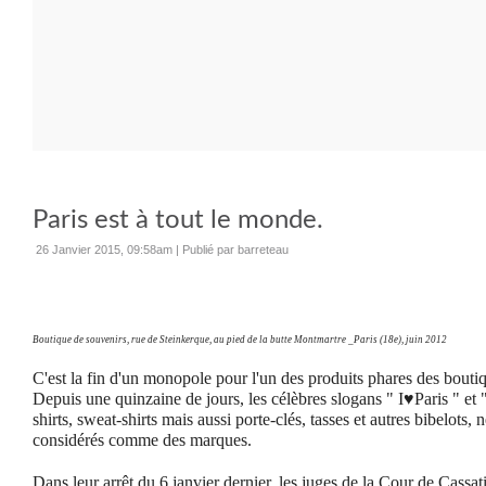
Paris est à tout le monde.
26 Janvier 2015, 09:58am
|
Publié par barreteau
Boutique de souvenirs, rue de Steinkerque, au pied de la butte Montmartre _Paris (18e), juin 2012
C'est la fin d'un monopole pour l'un des produits phares des bouti
Depuis une quinzaine de jours, les célèbres slogans " I♥Paris " et "
shirts, sweat-shirts mais aussi porte-clés, tasses et autres bibelots, 
considérés comme des marques.
Dans leur arrêt du 6 janvier dernier, les juges de la Cour de Cassat