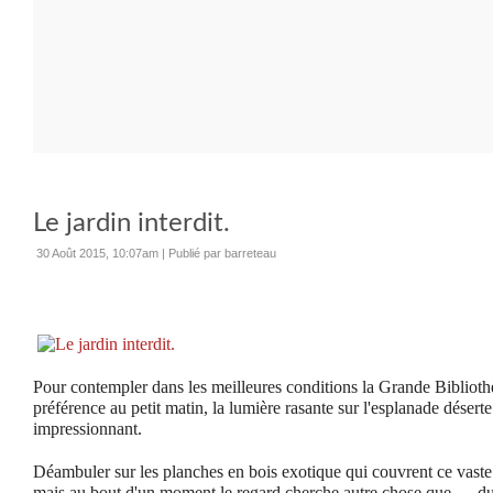
Le jardin interdit.
30 Août 2015, 10:07am
|
Publié par barreteau
Pour contempler dans les meilleures conditions la Grande Bibliothè
préférence au petit matin, la lumière rasante sur l'esplanade déserte
impressionnant.
Déambuler sur les planches en bois exotique qui couvrent ce vaste
mais au bout d'un moment le regard cherche autre chose que … du bo