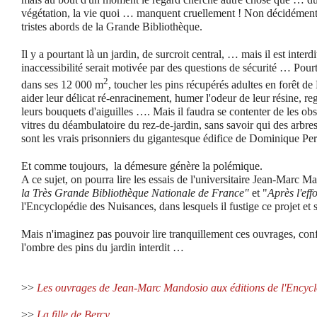
végétation, la vie quoi … manquent cruellement ! Non décidément 
tristes abords de la Grande Bibliothèque.
Il y a pourtant là un jardin, de surcroit central, … mais il est interd
inaccessibilité serait motivée par des questions de sécurité … Pou
2
dans ses 12 000 m
, toucher les pins récupérés adultes en forêt d
aider leur délicat ré-enracinement, humer l'odeur de leur résine, regar
leurs bouquets d'aiguilles …. Mais il faudra se contenter de les obs
vitres du déambulatoire du rez-de-jardin, sans savoir qui des arbre
sont les vrais prisonniers du gigantesque édifice de Dominique Per
Et comme toujours, la démesure génère la polémique.
A ce sujet, on pourra lire les essais de l'universitaire Jean-Marc M
la Très Grande Bibliothèque Nationale de France"
et "
Après l'ef
l'Encyclopédie des Nuisances, dans lesquels il fustige ce projet et s
Mais n'imaginez pas pouvoir lire tranquillement ces ouvrages, conf
l'ombre des pins du jardin interdit …
>>
Les ouvrages de Jean-Marc Mandosio aux éditions de l'Encycl
>>
La fille de Bercy.