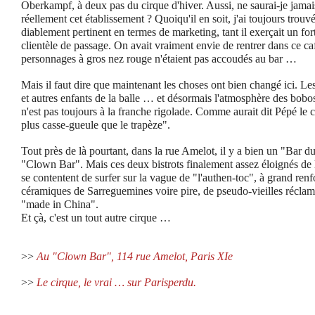
Oberkampf, à deux pas du cirque d'hiver. Aussi, ne saurai-je jamai
réellement cet établissement ? Quoiqu'il en soit, j'ai toujours trouvé
diablement pertinent en termes de marketing, tant il exerçait un fort
clientèle de passage. On avait vraiment envie de rentrer dans ce ca
personnages à gros nez rouge n'étaient pas accoudés au bar …
Mais il faut dire que maintenant les choses ont bien changé ici. Le
et autres enfants de la balle … et désormais l'atmosphère des bobo
n'est pas toujours à la franche rigolade. Comme aurait dit Pépé le c
plus casse-gueule que le trapèze".
Tout près de là pourtant, dans la rue Amelot, il y a bien un "Bar 
"Clown Bar". Mais ces deux bistrots finalement assez éloignés de 
se contentent de surfer sur la vague de "l'authen-toc", à grand renf
céramiques de Sarreguemines voire pire, de pseudo-vieilles réclam
"made in China".
Et çà, c'est un tout autre cirque …
>>
Au "Clown Bar", 114 rue Amelot, Paris XIe
>>
Le cirque, le vrai … sur Parisperdu.