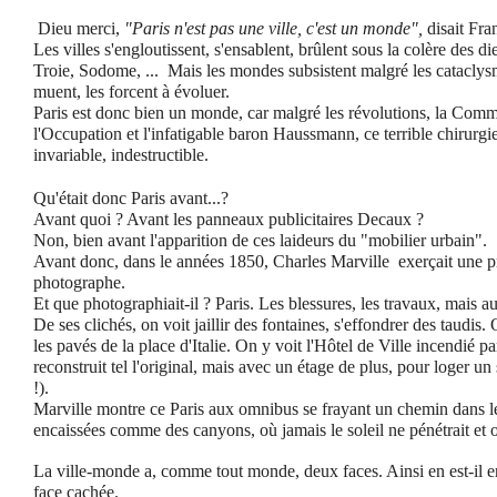
Dieu merci,
"Paris n'est pas une ville, c'est un monde",
disait Fra
Les villes s'engloutissent, s'ensablent, brûlent sous la colère des 
Troie, Sodome, ... Mais les mondes subsistent malgré les cataclysm
muent, les forcent à évoluer.
Paris est donc bien un monde, car malgré les révolutions, la Co
l'Occupation et l'infatigable baron Haussmann, ce terrible chirurgien
invariable, indestructible.
Qu'était donc Paris avant...?
Avant quoi ? Avant les panneaux publicitaires Decaux ?
Non, bien avant l'apparition de ces laideurs du "mobilier urbain".
Avant donc, dans le années 1850, Charles Marville exerçait une p
photographe.
Et que photographiait-il ? Paris. Les blessures, les travaux, mais au
De ses clichés, on voit jaillir des fontaines, s'effondrer des taudis.
les pavés de la place d'Italie. On y voit l'Hôtel de Ville incendié
reconstruit tel l'original, mais avec un étage de plus, pour loger un
!).
Marville montre ce Paris aux omnibus se frayant un chemin dans le
encaissées comme des canyons, où jamais le soleil ne pénétrait et où
La ville-monde a, comme tout monde, deux faces. Ainsi en est-il e
face cachée.