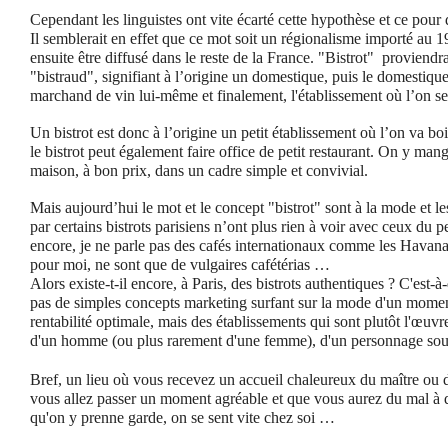
Cependant les linguistes ont vite écarté cette hypothèse et ce pour
Il semblerait en effet que ce mot soit un régionalisme importé au 1
ensuite être diffusé dans le reste de la France. "Bistrot" proviendr
"bistraud", signifiant à l’origine un domestique, puis le domestiqu
marchand de vin lui-même et finalement, l'établissement où l’on se
Un bistrot est donc à l’origine un petit établissement où l’on va bo
le bistrot peut également faire office de petit restaurant. On y man
maison, à bon prix, dans un cadre simple et convivial.
Mais aujourd’hui le mot et le concept "bistrot" sont à la mode et le
par certains bistrots parisiens n’ont plus rien à voir avec ceux du p
encore, je ne parle pas des cafés internationaux comme les Havan
pour moi, ne sont que de vulgaires cafétérias …
Alors existe-t-il encore, à Paris, des bistrots authentiques ? C'est-à-
pas de simples concepts marketing surfant sur la mode d'un momen
rentabilité optimale, mais des établissements qui sont plutôt l'œuvre
d'un homme (ou plus rarement d'une femme), d'un personnage sou
Bref, un lieu où vous recevez un accueil chaleureux du maître ou 
vous allez passer un moment agréable et que vous aurez du mal à qu
qu'on y prenne garde, on se sent vite chez soi …