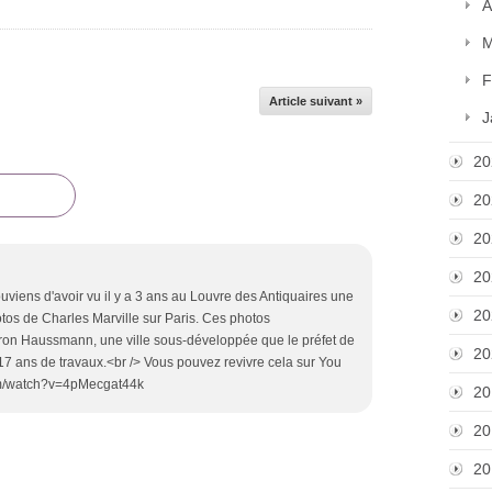
A
M
F
Article suivant »
J
20
20
20
20
viens d'avoir vu il y a 3 ans au Louvre des Antiquaires une
20
tos de Charles Marville sur Paris. Ces photos
baron Haussmann, une ville sous-développée que le préfet de
20
17 ans de travaux.<br /> Vous pouvez revivre cela sur You
com/watch?v=4pMecgat44k
20
20
20