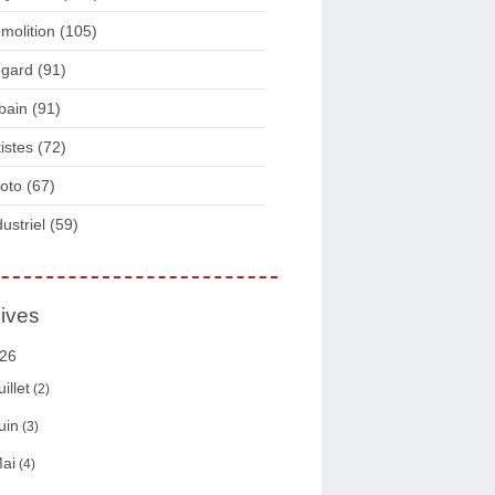
molition
(105)
gard
(91)
bain
(91)
tistes
(72)
oto
(67)
dustriel
(59)
ives
26
uillet
(2)
uin
(3)
ai
(4)