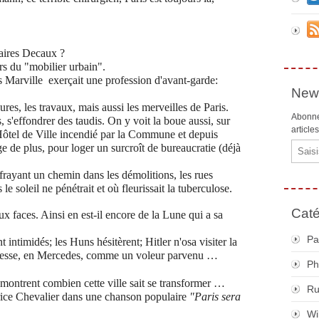
aires Decaux ?
rs du "mobilier urbain".
 Marville exerçait une profession d'avant-garde:
News
ures, les travaux, mais aussi les merveilles de Paris.
Abonne
s, s'effondrer des taudis. On y voit la boue aussi, sur
article
l'Hôtel de Ville incendié par la Commune et depuis
Email
age de plus, pour loger un surcroît de bureaucratie (déjà
rayant un chemin dans les démolitions, les rues
 soleil ne pénétrait et où fleurissait la tuberculose.
Caté
 faces. Ainsi en est-il encore de la Lune qui a sa
Pa
intimidés; les Huns hésitèrent; Hitler n'osa visiter la
e vitesse, en Mercedes, comme un voleur parvenu …
Ph
montrent combien cette ville sait se transformer …
R
rice Chevalier dans une chanson populaire
"Paris sera
Wi