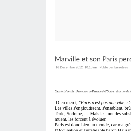
Marville et son Paris per
16 Décembre 2012, 10:18am
|
Publié par barreteau
Charles Marville : Percement de l'avenue de l'Opéra : chantier de 
Dieu merci,
"Paris n'est pas une ville, 
Les villes s'engloutissent, s'ensablent, b
Troie, Sodome, ... Mais les mondes subsis
muent, les forcent à évoluer.
Paris est donc bien un monde, car malgr
l'Occupation et l'infatigable baron Haussma