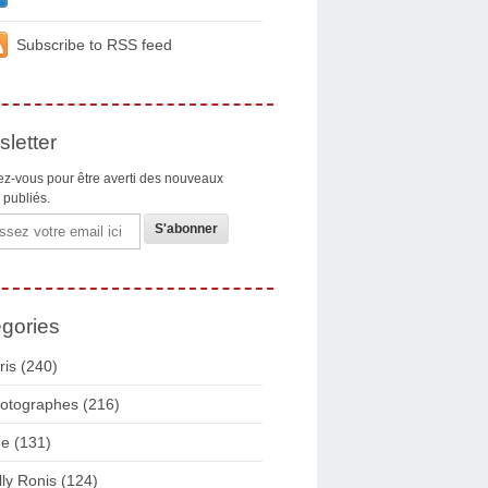
Subscribe to RSS feed
letter
z-vous pour être averti des nouveaux
s publiés.
gories
ris
(240)
otographes
(216)
ue
(131)
lly Ronis
(124)