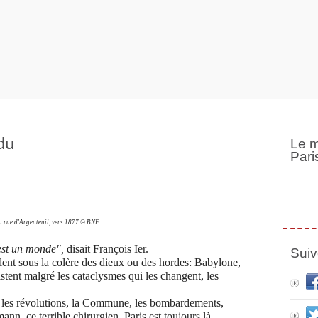
du
Le m
Pari
la rue d'Argenteuil, vers 1877 © BNF
c'est un monde",
disait François Ier.
Suiv
rûlent sous la colère des dieux ou des hordes: Babylone,
tent malgré les cataclysmes qui les changent, les
é les révolutions, la Commune, les bombardements,
nn, ce terrible chirurgien, Paris est toujours là,