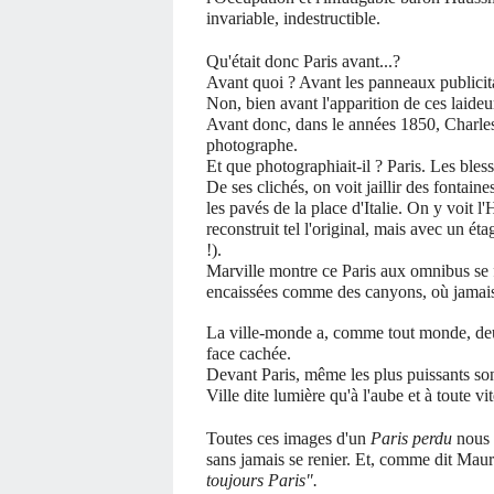
invariable, indestructible.
Qu'était donc Paris avant...?
Avant quoi ? Avant les panneaux publicit
Non, bien avant l'apparition de ces laideu
Avant donc, dans le années 1850, Charles
photographe.
Et que photographiait-il ? Paris. Les bless
De ses clichés, on voit jaillir des fontaine
les pavés de la place d'Italie. On y voit 
reconstruit tel l'original, mais avec un ét
!).
Marville montre ce Paris aux omnibus se f
encaissées comme des canyons, où jamais le
La ville-monde a, comme tout monde, deux
face cachée.
Devant Paris, même les plus puissants sont 
Ville dite lumière qu'à l'aube et à tout
Toutes ces images d'un
Paris perdu
nous 
sans jamais se renier. Et, comme dit Mau
toujours Paris".