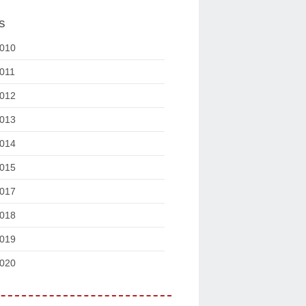
s
010
011
012
013
014
015
017
018
019
020