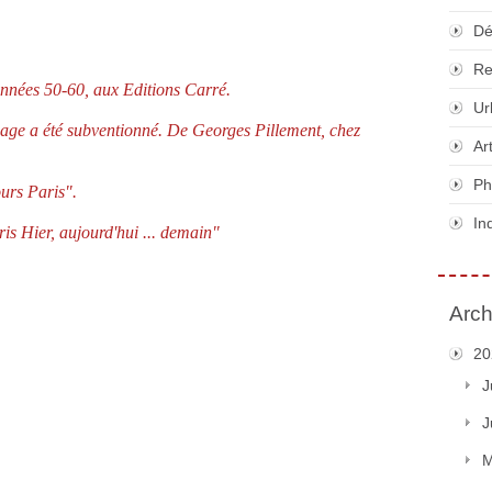
Dé
Re
années 50-60,
aux Editions Carré.
Ur
age a été subventionné. De Georges Pillement, chez
Ar
Ph
urs Paris".
In
s Hier, aujourd'hui ... demain"
Arch
20
J
J
M