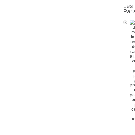
Les 
Pari