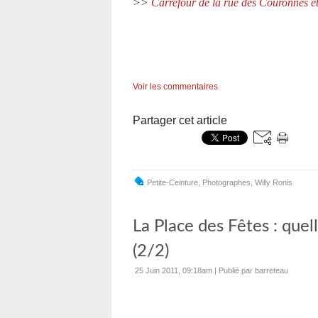
>>
Carrefour de la rue des Couronnes e
Voir les commentaires
Partager cet article
Petite-Ceinture
,
Photographes
,
Willy Ronis
La Place des Fêtes : quel
(2/2)
25 Juin 2011, 09:18am
|
Publié par barreteau