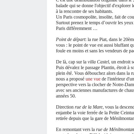
balade qui se donne l'objectif d'explorer les
à la rencontre de ses habitants.
Un Paris cosmopolite, insolite, fait de cou
Surtout prenez le temps d’ouvrir les yeux e
Paris différemment …
Point de départ
: la rue Piat, dans le 20è
vous : le point de vue est aussi bluffant
foule en moins et sans les vendeurs de pac
De là, cap sur la
villa Castel
, un endroit 
Puis dévalez le passage Plantin, étroit à s
plein été. Vous débouchez alors dans la r
nous a proposé
une vue
de l'intérieur d'u
perspective vers la clocher de Notre-Dame
avec ses anciennes manufactures de chauss
années 50.
Direction
rue de la Mare
, vous la descend
enjambe la voie ferrée de la Petite Ceintur
retirée depuis que la gare de Ménilmontant
En remontant vers la
rue de Ménilmontan