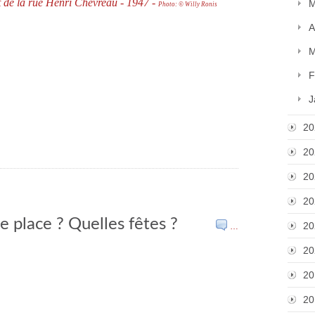
t de la rue Henri Chevreau - 1947 -
M
Photo: © Willy Roni
s
A
M
F
J
20
20
20
20
le place ? Quelles fêtes ?
20
…
20
20
20