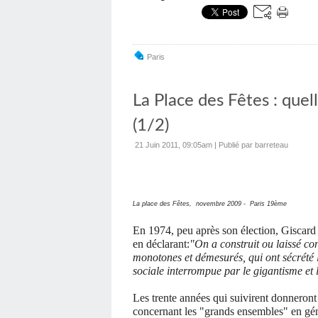
Paris
La Place des Fêtes : quel
(1/2)
21 Juin 2011, 09:05am
|
Publié par barreteau
La place des Fêtes, novembre 2009 - Paris 19ème
En 1974, peu après son élection, Giscard 
en déclarant:
"On a construit ou laissé con
monotones et démesurés, qui ont sécrété l
sociale interrompue par le gigantisme et 
Les trente années qui suivirent donneron
concernant les "grands ensembles" en gén