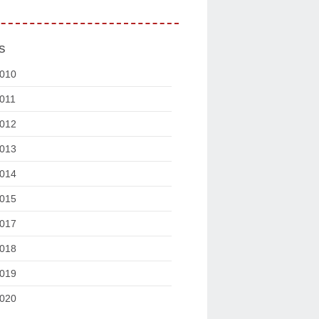
s
010
011
012
013
014
015
017
018
019
020