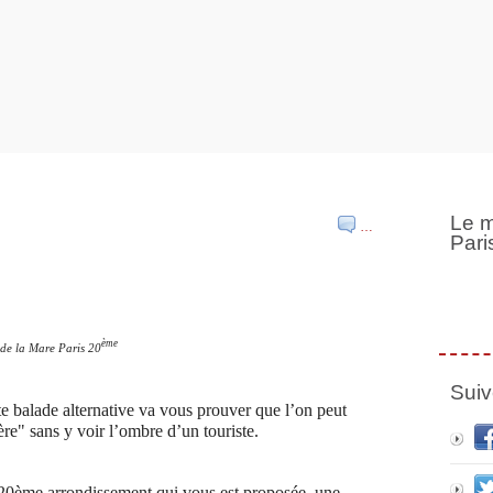
Le m
…
Pari
ème
e de la Mare Paris 20
Suiv
te balade alternative va vous prouver que l’on peut
ère" sans y voir l’ombre d’un touriste.
 20ème arrondissement qui vous est proposée, une