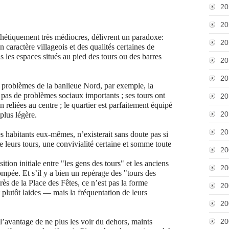
20
20
sthétiquement très médiocres, délivrent un paradoxe:
20
 caractère villageois et des qualités certaines de
 les espaces situés au pied des tours ou des barres
20
20
s à problèmes de la banlieue Nord, par exemple, la
, pas de problèmes sociaux importants ; ses tours ont
20
n reliées au centre ; le quartier est parfaitement équipé
20
plus légère.
20
des habitants eux-mêmes, n’existerait sans doute pas si
de leurs tours, une convivialité certaine et somme toute
20
sition initiale entre "les gens des tours" et les anciens
20
ompée. Et s’il y a bien un repérage des "tours des
ès de la Place des Fêtes, ce n’est pas la forme
20
 plutôt laides — mais la fréquentation de leurs
20
e l’avantage de ne plus les voir du dehors, maints
20