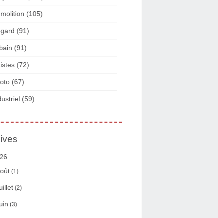
molition
(105)
gard
(91)
bain
(91)
tistes
(72)
oto
(67)
dustriel
(59)
ives
26
oût
(1)
uillet
(2)
uin
(3)