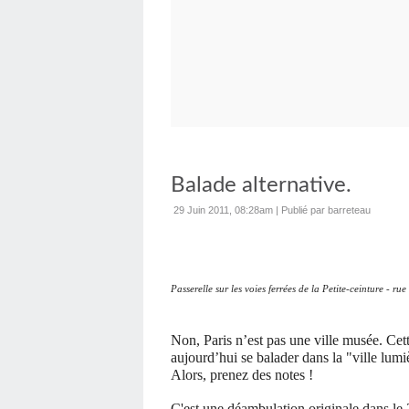
Balade alternative.
29 Juin 2011, 08:28am
|
Publié par barreteau
Passerelle sur les voies ferrées de la Petite-ceinture - ru
Non, Paris n’est pas une ville musée. Cet
aujourd’hui se balader dans la "ville lumi
Alors, prenez des notes !
C'est une déambulation originale dans le