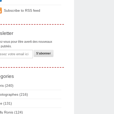
Subscribe to RSS feed
letter
z-vous pour être averti des nouveaux
s publiés.
gories
ris
(240)
otographes
(216)
ue
(131)
lly Ronis
(124)