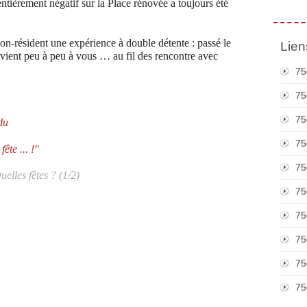
ntièrement négatif sur la Place rénovée a toujours été
non-résident une expérience à double détente : passé le
Lien
 vient peu à peu à vous … au fil des rencontre avec
75
75
75
du
75
ête ... !"
75
elles fêtes ? (1/2)
75
75
75
75
75