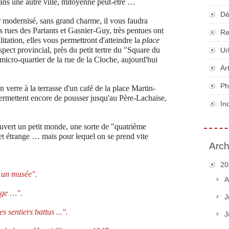
dans une autre ville, mitoyenne peut-être …
Dé
r modernisé, sans grand charme, il vous faudra
 rues des Partants et Gasnier-Guy, très pentues ont
Re
litation, elles vous permettront d'atteindre la
place
ect provincial, près du petit tertre du "Square du
Ur
micro-quartier de la rue de la Cloche, aujourd'hui
Ar
Ph
 verre à la terrasse d'un café de la place Martin-
mettent encore de pousser jusqu'au Père-Lachaise,
In
ouvert un petit monde, une sorte de "quatrième
 étrange … mais pour lequel on se prend vite
Arch
20
s un musée".
A
age …".
J
 sentiers battus ...".
J