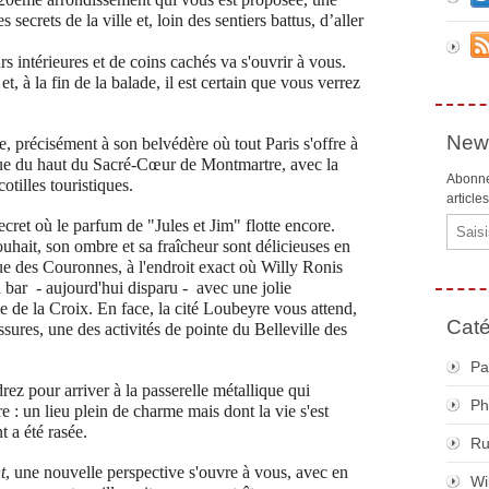
 secrets de la ville et, loin des sentiers battus, d’aller
rs intérieures et de coins cachés va s'ouvrir à vous.
t, à la fin de la balade, il est certain que vous verrez
News
me, précisément à son belvédère où tout Paris s'offre à
 que du haut du Sacré-Cœur de Montmartre, avec la
Abonne
otilles touristiques.
article
Email
secret où le parfum de "Jules et Jim" flotte encore.
ouhait, son ombre et sa fraîcheur sont délicieuses en
ue des Couronnes, à l'endroit exact où Willy Ronis
n bar - aujourd'hui disparu - avec une jolie
 de la Croix. En face, la cité Loubeyre vous attend,
Caté
ures, une des activités de pointe du Belleville des
Pa
rez pour arriver à la passerelle métallique qui
Ph
e : un lieu plein de charme mais dont la vie s'est
 a été rasée.
R
t
, une nouvelle perspective s'ouvre à vous, avec en
Wi