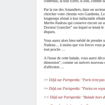
contrebas, la tour Eiffel, si loin, comme 
Par la rue des Amandiers, dans un secteu
chercher votre chemin vers Gambetta. Les
longtemps résisté à leur inéluctable réhabi
Martin-Nadeau
qui conserve encore un asp
Docteur Grancher" sur lequel se tenait le 
disparu.
Vous aurez alors bien mérité de prendre un
Nadeau… à moins que vos forces vous per
tout proche …
A l'issue de cette balade, vous aurez déc
dimension", comme un univers nouveau et
d'affection …
>>
Déjà sur Parisperdu: "Paris n'est pa
>>
Déjà sur Parisperdu: "Partez en voy
>>
Déjà sur Parisperdu: "Balade hors des