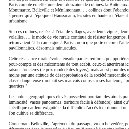
Paris compte en effet une demi-douzaine de collines: la Butte-aux
Montmartre, Belleville et Ménilmontant, … collines dont l’abandon
à penser qu'à l’époque d'Haussmann, les sites en hauteur n’étaient
urbanisme.
Sur ces collines, restées à l’état de villages, avec leurs vignes, leurs
volailles, … le mode de vie rurale continua de résister longtemps. 
retrouvaient "à la campagne à Paris", nom que porte encore d’ailleu
pavillonnaires, désormais minuscules.
Cette résistance rurale évolua ensuite par les renforts qu’apportèren
pour-compte et des mécontents de tout acabit, ceux-ci atterrirent i
raisons foncières (le prix modéré des loyers), mais aussi pour des m
moins par une attitude de désapprobation de la société mercantile q
classe dangereuse ruminait ses mauvais coups sur ses hauteurs, "pr
quartiers ".
Les points géographiques élevés possèdent pourtant des atouts prati
luminosité, vastes panoramas, territoire facile à défendre), ainsi 
spécifique car leur exiguïté et la difficulté d’accès leur donnent un
l'on cultive sa différence.
Concernant Belleville, l’agrément du paysage, vu du belvédère, pou