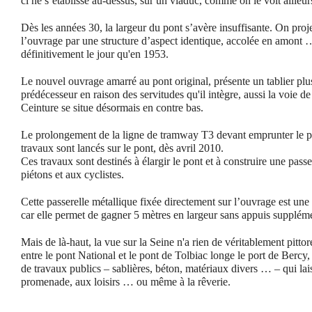
ci ne s’établisse au-dessus, sur un viaduc, comme on le voit ailleur
Dès les années 30, la largeur du pont s’avère insuffisante. On proj
l’ouvrage par une structure d’aspect identique, accolée en amont …
définitivement le jour qu'en 1953.
Le nouvel ouvrage amarré au pont original, présente un tablier plu
prédécesseur en raison des servitudes qu'il intègre, aussi la voie de
Ceinture se situe désormais en contre bas.
Le prolongement de la ligne de tramway T3 devant emprunter le p
travaux sont lancés sur le pont, dès avril 2010.
Ces travaux sont destinés à élargir le pont et à construire une pass
piétons et aux cyclistes.
Cette passerelle métallique fixée directement sur l’ouvrage est une
car elle permet de gagner 5 mètres en largeur sans appuis supplémen
Mais de là-haut, la vue sur la Seine n'a rien de véritablement pitto
entre le pont National et le pont de Tolbiac longe le port de Bercy
de travaux publics – sablières, béton, matériaux divers … – qui lais
promenade, aux loisirs … ou même à la rêverie.