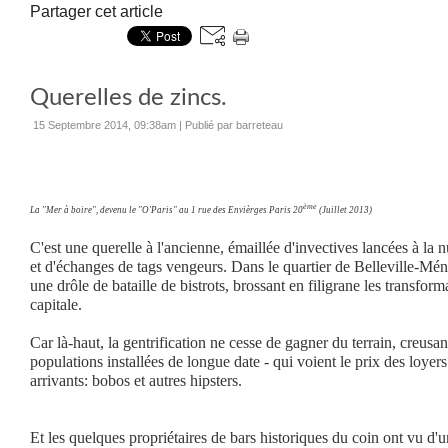
Partager cet article
Querelles de zincs.
15 Septembre 2014, 09:38am
|
Publié par barreteau
ème
La "Mer à boire", devenu le "O'Paris" au 1 rue des Envièrges Paris 20
(Juillet 2013)
C'est une querelle à l'ancienne, émaillée d'invectives lancées à la n
et d'échanges de tags vengeurs. Dans le quartier de Belleville-Mén
une drôle de bataille de bistrots, brossant en filigrane les transfor
capitale.
Car là-haut, la gentrification ne cesse de gagner du terrain, creusan
populations installées de longue date - qui voient le prix des loyer
arrivants: bobos et autres hipsters.
Et les quelques propriétaires de bars historiques du coin ont vu d'u