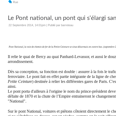
Rue
Le Pont national, un pont qui s'élargi sa
22 Septembre 2014, 14:01pm
|
Publié par barreteau
Pont National, la voie de chemin de fer de la Petite Ceinture se situe désormais en contre bas. (septembre 
Il relie le quai de Bercy au quai Panhard-Levassor, et aussi le dou
arrondissement.
Dès sa conception, sa fonction est double : assurer à la fois le trafic 
ferroviaire. Le pont fait en effet partie intégrante de la ligne de ch
Petite Ceinture
) destinée à relier les différentes gares de Paris. C'
ainsi.
Le pont porta d'ailleurs à l'origine le nom du prince-président dev
défaite de 1870 et la chute de l’Empire entraineront le changemen
"National".
Sur le pont National, voitures et piétons côtoient directement le ch