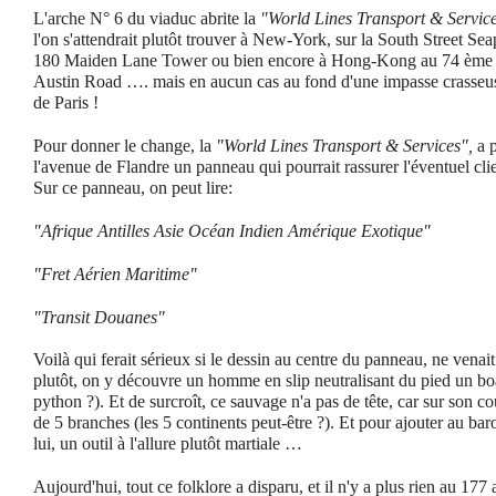
L'arche N° 6 du viaduc abrite la
"World Lines Transport & Service
l'on s'attendrait plutôt trouver à New-York, sur la South Street Se
180 Maiden Lane Tower ou bien encore à Hong-Kong au 74 ème 
Austin Road …. mais en aucun cas au fond d'une impasse crasse
de Paris !
Pour donner le change, la
"World Lines Transport & Services",
a p
l'avenue de Flandre un panneau qui pourrait rassurer l'éventuel clie
Sur ce panneau, on peut lire:
"Afrique Antilles Asie Océan Indien Amérique Exotique"
"Fret Aérien Maritime"
"Transit Douanes"
Voilà qui ferait sérieux si le dessin au centre du panneau, ne venai
plutôt, on y découvre un homme en slip neutralisant du pied un bo
python ?). Et de surcroît, ce sauvage n'a pas de tête, car sur son c
de 5 branches (les 5 continents peut-être ?). Et pour ajouter au bar
lui, un outil à l'allure plutôt martiale …
Aujourd'hui, tout ce folklore a disparu, et il n'y a plus rien au 1