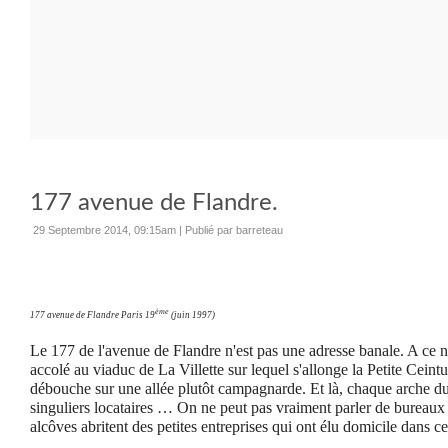
177 avenue de Flandre.
29 Septembre 2014, 09:15am
|
Publié par barreteau
ème
177 avenue de Flandre Paris 19
(juin 1997)
Le 177 de l'avenue de Flandre n'est pas une adresse banale. A ce 
accolé au viaduc de La Villette sur lequel s'allonge la Petite Ceintu
débouche sur une allée plutôt campagnarde. Et là, chaque arche d
singuliers locataires … On ne peut pas vraiment parler de bureaux
alcôves abritent des petites entreprises qui ont élu domicile dans c