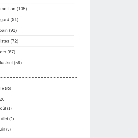
molition
(105)
gard
(91)
bain
(91)
tistes
(72)
oto
(67)
dustriel
(59)
ives
26
oût
(1)
uillet
(2)
uin
(3)