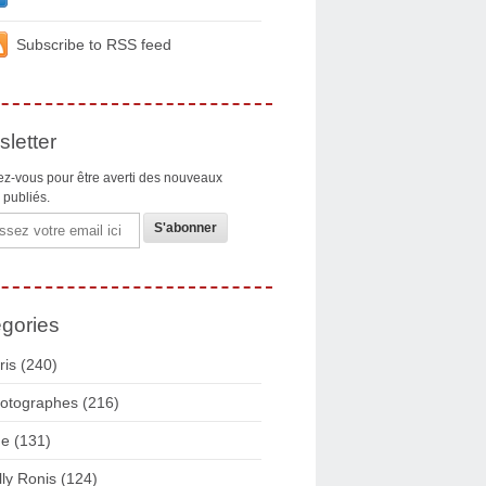
Subscribe to RSS feed
letter
z-vous pour être averti des nouveaux
s publiés.
gories
ris
(240)
otographes
(216)
ue
(131)
lly Ronis
(124)