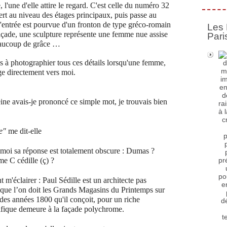
, l'une d'elle attire le regard. C'est celle du numéro 32
e vert au niveau des étages principaux, puis passe au
 d'entrée est pourvue d'un fronton de type gréco-romain
Les 
façade, une sculpture représente une femme nue assise
Pari
beaucoup de grâce …
s à photographier tous ces détails lorsqu'une femme,
ge directement vers moi.
ine avais-je prononcé ce simple mot, je trouvais bien
e"
me dit-elle
 moi sa réponse est totalement obscure : Dumas ?
me C cédille (ç) ?
 m'éclairer : Paul Sédille est un architecte pas
ui que l’on doit les Grands Magasins du Printemps sur
 des années 1800 qu'il conçoit, pour un riche
ique demeure à la façade polychrome.