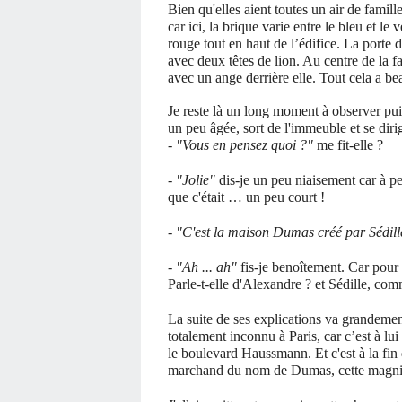
Bien qu'elles aient toutes un air de famille
car ici, la brique varie entre le bleu et l
rouge tout en haut de l’édifice. La porte
avec deux têtes de lion. Au centre de la 
avec un ange derrière elle. Tout cela a 
Je reste là un long moment à observer pui
un peu âgée, sort de l'immeuble et se diri
-
"Vous en pensez quoi ?"
me fit-elle ?
- "Jolie"
dis-je un peu niaisement car à pe
que c'était … un peu court !
-
"C'est la maison Dumas créé par Sédill
-
"Ah ... ah"
fis-je benoîtement. Car pour
Parle-t-elle d'Alexandre ? et Sédille, com
La suite de ses explications va grandement
totalement inconnu à Paris, car c’est à l
le boulevard Haussmann. Et c'est à la fin
marchand du nom de Dumas, cette magnif