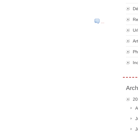
Dé
Re
…
Ur
Ar
Ph
In
Arch
20
A
J
J