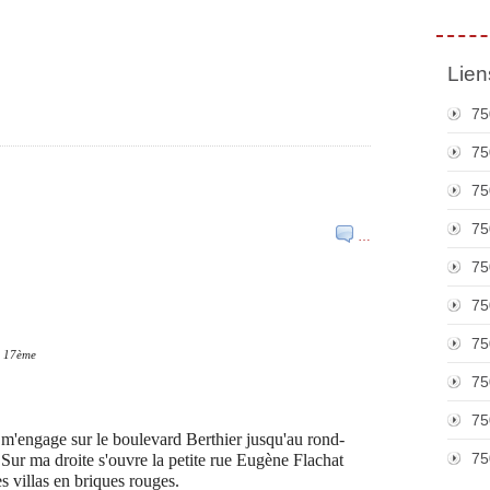
Lien
75
75
75
75
…
75
75
75
s 17ème
75
75
 m'engage sur le boulevard Berthier jusqu'au rond-
75
Sur ma droite s'ouvre la petite rue Eugène Flachat
s villas en briques rouges.