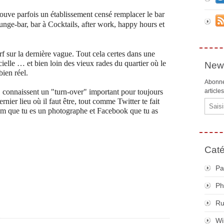
ouve parfois un établissement censé remplacer le bar
unge-bar, bar à Cocktails, after work, happy hours et
urf sur la dernière vague. Tout cela certes dans une
cielle … et bien loin des vieux rades du quartier où le
News
bien réel.
Abonne
" connaissent un "turn-over" important pour toujours
article
ernier lieu où il faut être, tout comme Twitter te fait
Email
ram que tu es un photographe et Facebook que tu as
Caté
Pa
Ph
R
Wi