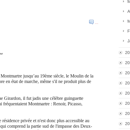
M
A
M
…
F
J
20
ème
20
20
e Montmartre jusqu’au 19ème siècle, le Moulin de la
ncore en état de marche, même s'il ne produit plus de
20
20
rue Girardon, il fut jadis une célèbre guinguette
20
i fréquentaient Montmartre : Renoir, Picasso,
20
ne résidence privée et n'est donc plus accessible au
20
e qui comprend la partie sud de l'impasse des Deux-