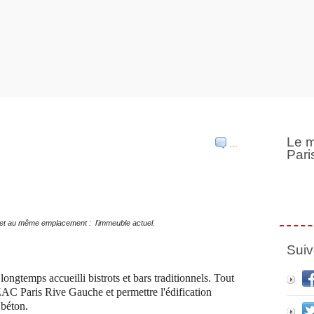
Le m
…
Pari
) et au même emplacement : l'immeuble actuel.
Suiv
longtemps accueilli bistrots et bars traditionnels. Tout
a ZAC Paris Rive Gauche et permettre l'édification
 béton.