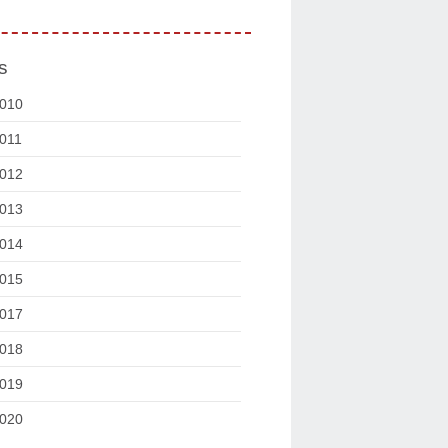
s
010
011
012
013
014
015
017
018
019
020