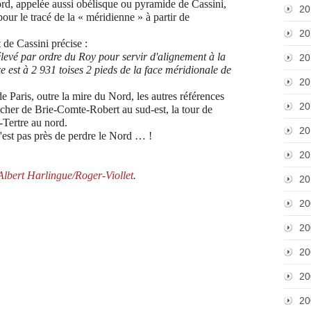
ord, appelée aussi obélisque ou pyramide de Cassini,
20
ur le tracé de la « méridienne » à partir de
20
de Cassini précise :
vé par ordre du Roy pour servir d'alignement à la
20
 est à 2 931 toises 2 pieds de la face méridionale de
20
 Paris, outre la mire du Nord, les autres références
20
locher de Brie-Comte-Robert au sud-est, la tour de
-Tertre au nord.
20
'est pas près de perdre le Nord … !
20
Albert Harlingue/Roger-Viollet
.
20
20
20
20
20
20