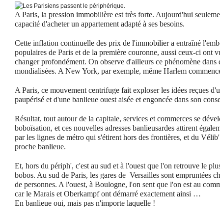
A Paris, la pression immobilière est très forte. Aujourd'hui seulemen
capacité d'acheter un appartement adapté à ses besoins.
Cette inflation continuelle des prix de l'immobilier a entraîné l'e
populaires de Paris et de la première couronne, aussi ceux-ci ont 
changer profondément. On observe d'ailleurs ce phénomène dans 
mondialisées. A New York, par exemple, même Harlem commence 
A Paris, ce mouvement centrifuge fait exploser les idées reçues d'un
paupérisé et d'une banlieue ouest aisée et engoncée dans son cons
Résultat, tout autour de la capitale, services et commerces se dével
boboïsation, et ces nouvelles adresses banlieusardes attirent égalem
par les lignes de métro qui s'étirent hors des frontières, et du Véli
proche banlieue.
Et, hors du périph', c'est au sud et à l'ouest que l'on retrouve le plus
bobos. Au sud de Paris, les gares de Versailles sont empruntées c
de personnes. A l'ouest, à Boulogne, l'on sent que l'on est au c
car le Marais et Oberkampf ont démarré exactement ainsi …
En banlieue oui, mais pas n'importe laquelle !