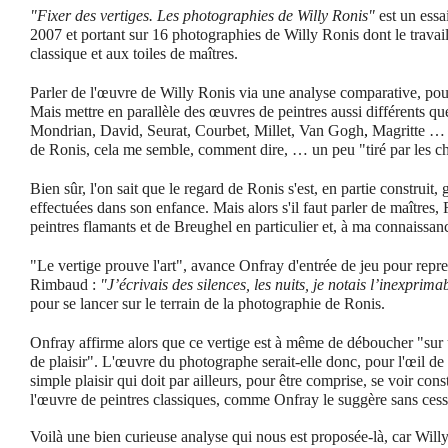
"Fixer des vertiges. Les photographies de Willy Ronis"
est un essa
2007 et portant sur 16 photographies de Willy Ronis dont le travail
classique et aux toiles de maîtres.
Parler de l'œuvre de Willy Ronis via une analyse comparative, pou
Mais mettre en parallèle des œuvres de peintres aussi différents qu
Mondrian, David, Seurat, Courbet, Millet, Van Gogh
,
Magritte … 
de Ronis, cela me semble, comment dire, … un peu "tiré par les c
Bien sûr, l'on sait que le regard de Ronis s'est, en partie construit,
effectuées dans son enfance. Mais alors s'il faut parler de maîtres, 
peintres flamants et de Breughel en particulier et, à ma connaissan
"Le vertige prouve l'art", avance Onfray d'entrée de jeu pour repr
Rimbaud :
"J’écrivais des silences, les nuits, je notais l’inexprimab
pour se lancer sur le terrain de la photographie de Ronis.
Onfray affirme alors que ce vertige est à même de déboucher "sur 
de plaisir". L'œuvre du photographe serait-elle donc, pour l'œil de 
simple plaisir qui doit par ailleurs, pour être comprise, se voir c
l'œuvre de peintres classiques, comme Onfray le suggère sans cess
Voilà une bien curieuse analyse qui nous est proposée-là, car Will