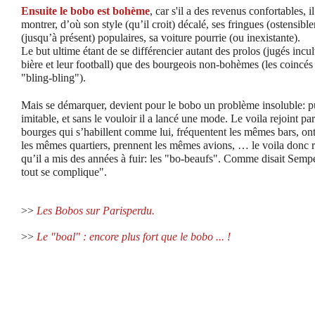
Ensuite le bobo est bohème
, car s'il a des revenus confortables, i
montrer, d’où son style (qu’il croit) décalé, ses fringues (ostensibl
(jusqu’à présent) populaires, sa voiture pourrie (ou inexistante).
Le but ultime étant de se différencier autant des prolos (jugés incul
bière et leur football) que des bourgeois non-bohèmes (les coincés 
"bling-bling").
Mais se démarquer, devient pour le bobo un problème insoluble: puis
imitable, et sans le vouloir il a lancé une mode. Le voila rejoint pa
bourges qui s’habillent comme lui, fréquentent les mêmes bars, ont
les mêmes quartiers, prennent les mêmes avions, … le voila donc 
qu’il a mis des années à fuir: les "bo-beaufs". Comme disait Sempé 
tout se complique".
>>
Les Bobos sur Parisperdu.
>>
Le "boal" : encore plus fort que le bobo ... !