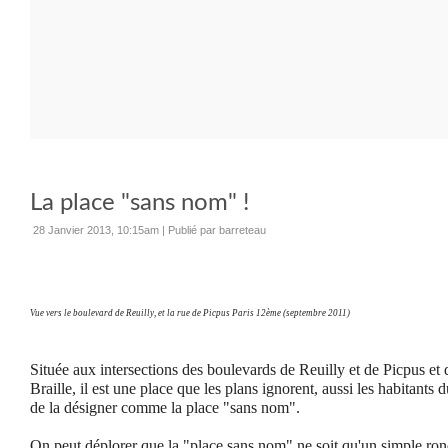
La place "sans nom" !
28 Janvier 2013, 10:15am
|
Publié par barreteau
Vue vers le boulevard de Reuilly, et la rue de Picpus Paris 12ème (septembre 2011)
Située aux intersections des boulevards de Reuilly et de Picpus et 
Braille, il est une place que les plans ignorent, aussi les habitants d
de la désigner comme la place "sans nom".
On peut déplorer que la "place sans nom" ne soit qu'un simple ron