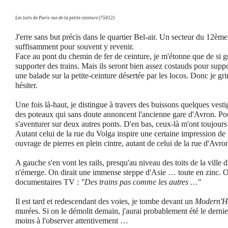
Les toits de Paris vue de la petite ceinture (75012)
J'erre sans but précis dans le quartier Bel-air. Un secteur du 12ème
suffisamment pour souvent y revenir.
Face au pont du chemin de fer de ceinture, je m'étonne que de si grê
supporter des trains.
Mais ils seront bien assez costauds pour suppo
une balade sur la petite-ceinture désertée par les locos. Donc je gr
hésiter.
Une fois là-haut, je distingue à travers des buissons quelques vesti
des poteaux qui sans doute annoncent l'ancienne gare d'Avron. Pour
s'aventurer sur deux autres ponts. D'en bas, ceux-là m'ont toujours
Autant celui de la rue du Volga inspire une certaine impression de 
ouvrage de pierres en plein cintre, autant de celui de la rue d'Avron
A gauche s'en vont les rails, presqu'au niveau des toits de la ville d
n'émerge. On dirait une immense steppe d'Asie … toute en zinc. On
documentaires TV :
"Des trains pas comme les autres …"
Il est tard et redescendant des voies, je tombe devant un
Modern'H
murées. Si on le démolit demain, j'aurai probablement été le dernier
moins à l'observer attentivement …