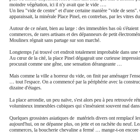
moindre végétation, ici il n'y avait que le vide ….
Un lieu "vide de centre" et d'une certaine manière "vide de sens". 
apparaissait, la minérale Place Pinel, en contrebas, par les vitres d
Autour de ce néant, bien au large : des immeubles bas où s'étaient i
commerces, de rares artisans et des dépanneurs de petit électromé
Moulinex régnait sans partage sur son marché.
Longtemps j'ai trouvé cet endroit totalement improbable dans une 
Au cœur de la cité, la place Pinel dégageait une curieuse impressi
procurait comme une gêne, une sensation dérangeante …
Mais comme la ville a horreur du vide, on finit par aménager l'ens
… tout l'espace.
On a commencé par la périphérie avec la constru
dizaine d'étages.
La place arrondie, un peu naïve, s'est alors peu à peu retrouvée rét
volumineux immeubles cubiques qui s'inséraient souvent mal dans
Quelques grossistes asiatiques de matériels
divers
ont remplacé l
aujourd'hui, on ne dépanne plus, on jette et on rachète du neuf. Lea
commerces, la boucherie chevaline a fermé … mange-t-on encore d