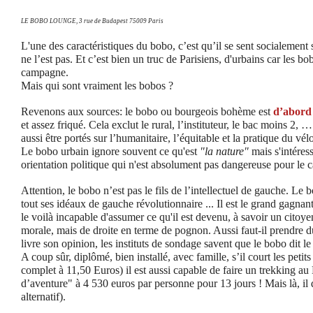
LE BOBO LOUNGE,
3 rue de Budapest 75009 Paris
L'une des caractéristiques du bobo, c’est qu’il se sent socialement
ne l’est pas. Et c’est bien un truc de Parisiens, d'urbains car les bo
campagne.
Mais qui sont vraiment les bobos ?
Revenons aux sources: le bobo ou bourgeois bohème est
d’abord
et assez friqué. Cela exclut le rural, l’instituteur, le bac moins 2,
aussi être portés sur l’humanitaire, l’équitable et la pratique du vél
Le bobo urbain ignore souvent ce qu'est
"la nature"
mais s'intéress
orientation politique qui n'est absolument pas dangereuse pour le ca
Attention, le bobo n’est pas le fils de l’intellectuel de gauche. Le 
tout ses idéaux de gauche révolutionnaire ... Il est le grand gagna
le voilà incapable d'assumer ce qu'il est devenu, à savoir un cito
morale, mais de droite en terme de pognon. Aussi faut-il prendre 
livre son opinion, les instituts de sondage savent que le bobo dit le
A coup sûr, diplômé, bien installé, avec famille, s’il court les peti
complet à 11,50 Euros) il est aussi capable de faire un trekking a
d’aventure" à 4 530 euros par personne pour 13 jours ! Mais là, il
alternatif).