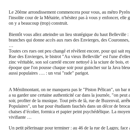
Le 20ème arrondissement commencera pour vous, au métro Pyréné
l'insolite cour de la Métairie, n'hésitez pas à vous y enfoncer, ell
on y a beaucoup (trop) construit.
Bientôt vous allez atteindre un lieu stratégique du haut Belleville : 
branches qui donne accès aux rues des Envierges, des Couronnes, 
…
Toutes ces rues ont peu changé et révèlent encore, pour qui sait reg
Rue des Envierges, le bistrot "Au vieux Belleville" est l'une d'elles,
zinc véritable, son sol carrelé encore nettoyé à la sciure de bois, et
époque que l'on pousse chaque soir pour guincher sur la Java bleue 
aussi populaires …. : un vrai "rade" parigot.
A Ménilmontant, on ne manquera pas le "Piston Pélican", un bar m
a su garder une certaine authenticité car dans la journée, "on peut
soir, profiter de la musique. Tout près de là, rue de Buzenval, arrê
Populaires", un bar pour étudiants fauchés dans un décor de broc
chaises d’écolier, formica et papier peint psychédélique. La moyenn
vivifiante …
Un petit pèlerinage pour terminer : au 46 de la rue de Lagny, face