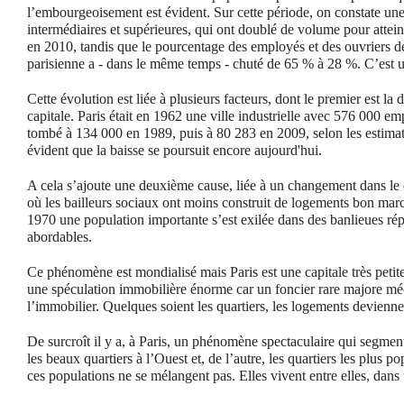
l’embourgeoisement est évident. Sur cette période, on constate un
intermédiaires et supérieures, qui ont doublé de volume pour attei
en 2010, tandis que le pourcentage des employés et des ouvriers de
parisienne a - dans le même temps - chuté de 65 % à 28 %. C’est u
Cette évolution est liée à plusieurs facteurs, dont le premier est la d
capitale. Paris était en 1962 une ville industrielle avec 576 000 em
tombé à 134 000 en 1989, puis à 80 283 en 2009, selon les estimatio
évident que la baisse se poursuit encore aujourd'hui.
A cela s’ajoute une deuxième cause, liée à un changement dans le 
où les bailleurs sociaux ont moins construit de logements bon marc
1970 une population importante s’est exilée dans des banlieues ré
abordables.
Ce phénomène est mondialisé mais Paris est une capitale très petite
une spéculation immobilière énorme car un foncier rare majore m
l’immobilier. Quelques soient les quartiers, les logements devienne
De surcroît il y a, à Paris, un phénomène spectaculaire qui segmente
les beaux quartiers à l’Ouest et, de l’autre, les quartiers les plus po
ces populations ne se mélangent pas. Elles vivent entre elles, dans 