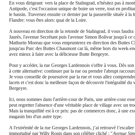
En vous dirigeant vers la place de Stalingrad, n'hésitez pas à mont
Antipode, c'est l'occasion unique de boire un verre, tout en profita
le bassin. Traversez ensuite ce dernier par la passerelle située à la
Flandre: vous êtes alors: quai de la Loire.
A nouveau en direction de la retonde de Stalingrad, il vous faudra
Jaurès, l'avenue Secrétant puis l'avenue Simon Bolivar jusqu'à ce 
Mathurin Moreau que vous emprunterez en direction des Buttes Cha
jusqu'au Parc des Buttes Chaumont car là, même hors du week-end
avez mieux à faire avec la délicieuse Butte Bergeyre.
Pour y accéder, la rue Georges Lardennois s'offre à vous. Dès son
à cette alternative: continuer par la rue ou prendre l'abrupt raccourc
Je vous conseille de poursuivre par la rue et vous allez comprendr
lacets et c'est donc la meilleure façon de découvrir l'intégralité du 
Bergeyre.
Ici, nous sommes dans l'arrière-cour de Paris, une arrière-cour esse
peut regretter l'absence d'une véritable place de village avec un 
Mais la tranquillité est à ce prix: pas de commerces donc, à une exc
magasin bio d'un autre type.
A l'extrémité de la rue Georges Lardennois, j’ai retrouvé l’escalier
immortalisé par Willy Ronis dans son célèbre cliché : "
Avenue Simo