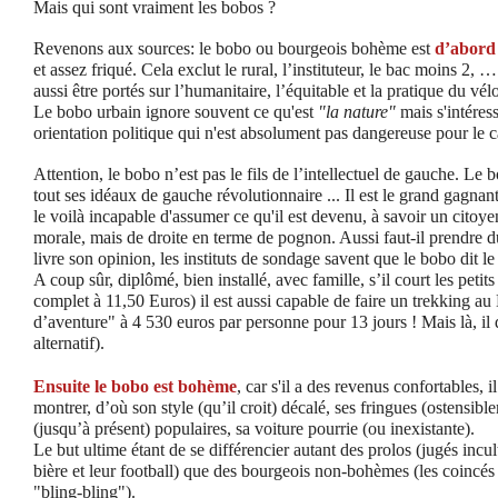
Mais qui sont vraiment les bobos ?
Revenons aux sources: le bobo ou bourgeois bohème est
d’abord
et assez friqué. Cela exclut le rural, l’instituteur, le bac moins 2,
aussi être portés sur l’humanitaire, l’équitable et la pratique du vél
Le bobo urbain ignore souvent ce qu'est
"la nature"
mais s'intéress
orientation politique qui n'est absolument pas dangereuse pour le ca
Attention, le bobo n’est pas le fils de l’intellectuel de gauche. Le 
tout ses idéaux de gauche révolutionnaire ... Il est le grand gagna
le voilà incapable d'assumer ce qu'il est devenu, à savoir un cito
morale, mais de droite en terme de pognon. Aussi faut-il prendre 
livre son opinion, les instituts de sondage savent que le bobo dit le
A coup sûr, diplômé, bien installé, avec famille, s’il court les peti
complet à 11,50 Euros) il est aussi capable de faire un trekking a
d’aventure" à 4 530 euros par personne pour 13 jours ! Mais là, il
alternatif).
Ensuite le bobo est bohème
, car s'il a des revenus confortables, i
montrer, d’où son style (qu’il croit) décalé, ses fringues (ostensibl
(jusqu’à présent) populaires, sa voiture pourrie (ou inexistante).
Le but ultime étant de se différencier autant des prolos (jugés incul
bière et leur football) que des bourgeois non-bohèmes (les coincés 
"bling-bling").