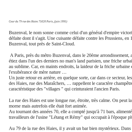
Cour du 79 rue des Haies 75020 Paris, (juin 1995)
Buzenval, le nom sonne comme celui d'un général d'empire victorie
défaite dont il s'agit. Une cuisante défaite contre les Prussiens, e
Buzenval, tout près de Saint-Cloud.
A Paris, près du métro Buzenval, dans le 20ème arrondissement, 
étiez dans l'un des derniers no man's land parisien, une friche urba
au sublime. Car, en maints endroits, la laideur de la friche urbaine é
l'exubérance de mère nature …
Un juste retour en arrière, en quelque sorte, car dans ce secteur, l
des Haies, rue des Maraîchers, … rappellent le caractère champêtre
caractéristique des "villages " qui ceinturaient l'ancien Paris.
La rue des Haies est une longue rue, étroite, très calme. On peut l
morne mais autrefois elle était fort animée.
Au tournant des années 70, elle a compté jusqu'à 71 bars, alimenté
travailleurs de l'usine "Létang et Rémy" qui occupait à l'époque pl
Au 79 de la rue des Haies, il y avait un bar bien mystérieux. Dans