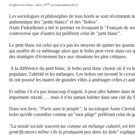
ème
Graffitis anti-bobos – Paris 19
arrondissement (2012)
Les sociologues et philosophes de tous bords se sont récemment in
antinomique des "petits blancs" et des "bobos".
Alain Finkielkraut a tiré le premier en évoquant le "Français de so
controversé que d'autres lui préfèrent celui de "petit blanc".
Le petit blanc est celui qui n'a pas les moyens de quitter les quartie
qui souffre de ce métissage alors que le bobo peut vivre dans ces q
des stratégies d'évitement face aux situations les plus critiques.
A la différence du petit blanc, le bobo peut donc choisir où il va ha
populaire, l'altérité et les mélanges. Les bobos ont inventé le covoit
ils ont poussé les maires de grandes villes à aménager celles-ci aut
Et même s'il n'a pas beaucoup d'argent, il peut aller habiter dans de
importante mixité, … mais il n'ira jamais habiter dans une cité du 9
Dans son livre,
"Paris sans le peuple",
la sociologue Anne Clerval
bobo qu'elle considère comme un "mot piège" préférant celui de ge
"La mixité sociale souvent lue comme un mélange culturel, est très
gentrificateurs même s'ils la pratiquent peu dans les faits"
explique