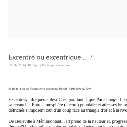
Excentré ou excentrique ... ?
11 Mai 2014, 16:03pm
|
Publié par barreteau
Angle de la rue des Vinaigriers et du passage Dubail _Paris 10ème (2010)
Excentrés, infréquentables? C'est pourtant là que Paris bouge. L'E
sa revanche. Entre atmosphère (encore) populaire et adresses branch
défrichés s'imposent tout d'un coup face au triangle d'or et à la riv
De Belleville à Ménilmontant, l'art prend de la hauteur et, progress
fièvre d'Oberkampf, ces coins populaires deviennent le terrain de 