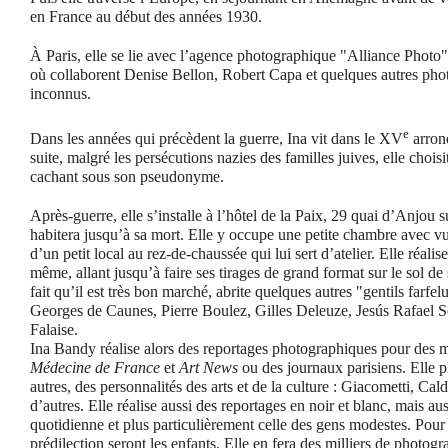
en France au début des années 1930.
À Paris, elle se lie avec l’agence photographique "Alliance Photo
où collaborent Denise Bellon, Robert Capa et quelques autres phot
inconnus.
e
Dans les années qui précèdent la guerre, Ina vit dans le XV
arrond
suite, malgré les persécutions nazies des familles juives, elle choisi
cachant sous son pseudonyme.
Après-guerre, elle s’installe à l’hôtel de la Paix, 29 quai d’Anjou su
habitera jusqu’à sa mort. Elle y occupe une petite chambre avec vu
d’un petit local au rez-de-chaussée qui lui sert d’atelier. Elle réalise
même, allant jusqu’à faire ses tirages de grand format sur le sol de 
fait qu’il est très bon marché, abrite quelques autres "gentils farfel
Georges de Caunes, Pierre Boulez, Gilles Deleuze, Jesús Rafael S
Falaise.
Ina Bandy réalise alors des reportages photographiques pour des 
Médecine de France
et
Art News
ou des journaux parisiens. Elle p
autres, des personnalités des arts et de la culture : Giacometti, Cal
d’autres. Elle réalise aussi des reportages en noir et blanc, mais aus
quotidienne et plus particulièrement celle des gens modestes. Pour 
prédilection seront les enfants. Elle en fera des milliers de photogra