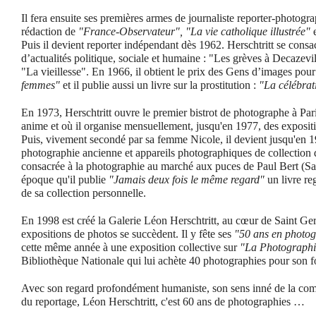
Il fera ensuite ses premières armes de journaliste reporter-photogra
rédaction de
"France-Observateur",
"La vie catholique illustrée"
Puis il devient reporter indépendant dès 1962. Herschtritt se consa
d’actualités politique, sociale et humaine : "Les grèves à Decazevil
"La vieillesse". En 1966, il obtient le prix des Gens d’images pour
femmes"
et il publie aussi un livre sur la prostitution :
"La célébrat
En 1973, Herschtritt ouvre le premier bistrot de photographe à Paris
anime et où il organise mensuellement, jusqu'en 1977, des exposit
Puis, vivement secondé par sa femme Nicole, il devient jusqu'en 19
photographie ancienne et appareils photographiques de collection 
consacrée à la photographie au marché aux puces de Paul Bert (Sai
époque qu'il publie
"Jamais deux fois le même regard"
un livre re
de sa collection personnelle.
En 1998 est créé la Galerie Léon Herschtritt, au cœur de Saint Ge
expositions de photos se succèdent. Il y fête ses
"50 ans en photo
cette même année à une exposition collective sur
"La Photographi
Bibliothèque Nationale qui lui achète 40 photographies pour son f
Avec son regard profondément humaniste, son sens inné de la comp
du reportage, Léon Herschtritt, c'est 60 ans de photographies …