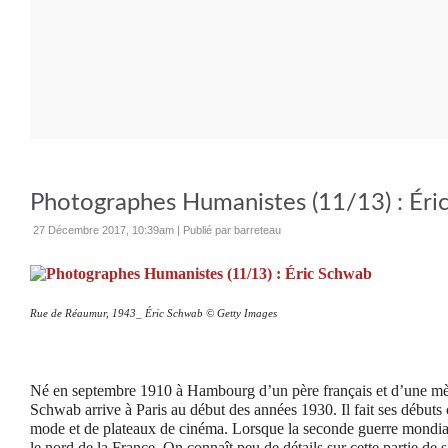
Photographes Humanistes (11/13) : Éri
27 Décembre 2017, 10:39am
|
Publié par barreteau
Rue de Réaumur, 1943_ Éric Schwab © Getty Images
Né en septembre 1910 à Hambourg d’un père français et d’une mèr
Schwab arrive à Paris au début des années 1930. Il fait ses débu
mode et de plateaux de cinéma. Lorsque la seconde guerre mondiale
le nord de la France. On connaît peu de détails sur cette partie de s