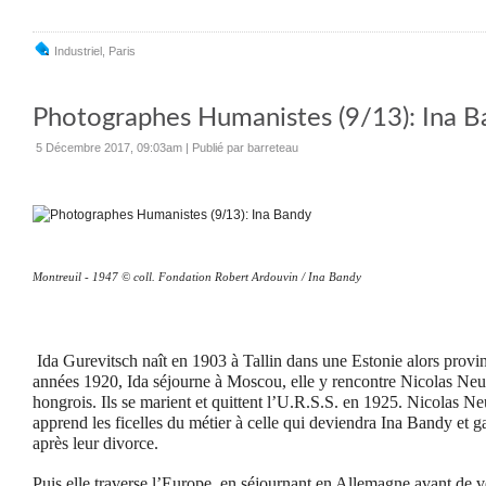
Industriel
,
Paris
Photographes Humanistes (9/13): Ina B
5 Décembre 2017, 09:03am
|
Publié par barreteau
Montreuil - 1947 © coll. Fondation Robert Ardouvin / Ina Bandy
Ida Gurevitsch naît en 1903 à Tallin dans une Estonie alors provi
années 1920, Ida séjourne à Moscou, elle y rencontre Nicolas N
hongrois. Ils se marient et quittent l’U.R.S.S. en 1925. Nicolas 
apprend les ficelles du métier à celle qui deviendra Ina Bandy e
après leur divorce.
Puis elle traverse l’Europe, en séjournant en Allemagne avant de ve