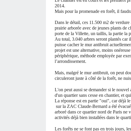
Le chantier est en cours et les premiers 
2014.
Mais pour la promenade en forêt, il faud
Dans le détail, ces 11.500 m2 de verdure a
prairie arborée avec de jeunes plants de 
porte de la Villette, un taillis, la partie l
Au total, 3.040 arbres seront plantés car
puisse cacher le mur antibruit actuelleme
projet est une alternative, moins onéreuse
périphérique, méthode employée par exempl
l’arrondissement.
Mais, malgré le mur antibruit, on peut do
circuleront juste à côté de la forêt, ne n
L'on peut aussi se demander si le nouvel
d'un quartier sans cesse en chantier, et 
La réponse est en partie "oui", car déjà l
sur la ZAC Claude-Bernard a été évacué 
arboré dans ce quartier nord de Paris ne va-
activités déjà bien installées dans le quarti
Les forêts ne se font pas en trois jours, 