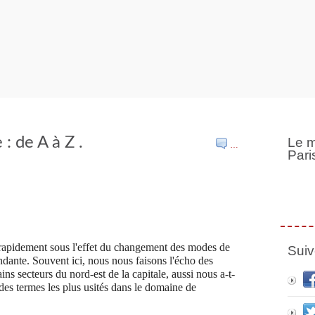
: de A à Z .
Le m
…
Pari
 rapidement sous l'effet du changement des modes de
Suiv
ndante. Souvent ici, nous nous faisons l'écho des
ns secteurs du nord-est de la capitale, aussi nous a-t-
n des termes les plus usités dans le domaine de