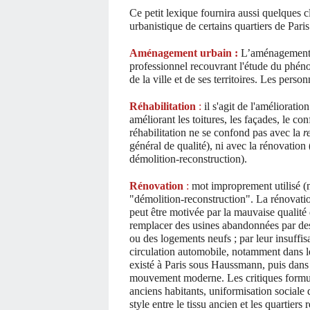
Ce petit lexique fournira aussi quelques 
urbanistique de certains quartiers de Paris
Aménagement urbain :
L’aménagement
professionnel recouvrant l'étude du phénom
de la ville et de ses territoires. Les pers
Réhabilitation
:
il s'agit de l'améliorati
améliorant les toitures, les façades, le con
réhabilitation ne se confond pas avec la
r
général de qualité), ni avec la rénovation
démolition-reconstruction).
Rénovation
:
mot improprement utilisé (m
"démolition-reconstruction". La rénovatio
peut être motivée par la mauvaise qualité 
remplacer des usines abandonnées par de
ou des logements neufs ; par leur insuffis
circulation automobile, notamment dans le
existé à Paris sous Haussmann, puis dans
mouvement moderne. Les critiques formulé
anciens habitants, uniformisation sociale d
style entre le tissu ancien et les quartier