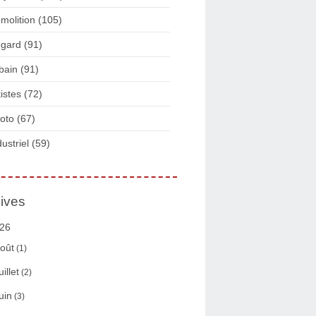
molition
(105)
gard
(91)
bain
(91)
tistes
(72)
oto
(67)
dustriel
(59)
ives
26
oût
(1)
uillet
(2)
uin
(3)