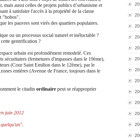
20
, mais aussi celles de projets publics d’urbanisme et
nt à satisfaire l'accès à la propriété de la classe
20
t "bobos".
ue les pauvres sont virés des quartiers populaires.
20
itique ou un processus social naturel et inéluctable ?
20
tte gentrification ?
20
l’espace urbain est profondément remodelé. Ces
ts sécuritaires (fermetures d'impasses dans le 19ème),
20
teurs (Cour Saint Emilion dans le 12ème), par le
20
zones entières (Avenue de France, toujours dans le
20
 comment le citadin
ordinaire
peut se réapproprier
20
20
 en juin 2012
20
 quelqu'un".
20
20