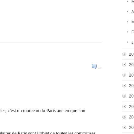
M
A
M
F
J
20
20
…
20
20
20
20
les, c'est un morceau du Paris ancien que l'on
20
20
laires de Paris sont l’objet de toutes les convoitises,