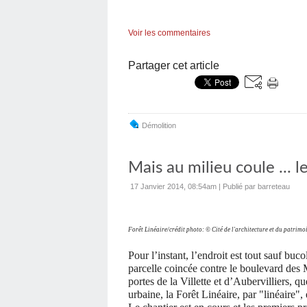
Voir les commentaires
Partager cet article
Démolition
Mais au milieu coule ... l
17 Janvier 2014, 08:54am
|
Publié par barreteau
Forêt Linéaire/crédit photo: © Cité de l'architecture et du patrimo
Pour l’instant, l’endroit est tout sauf bucol
parcelle coincée contre le boulevard des M
portes de la Villette et d’Aubervilliers, q
urbaine, la Forêt Linéaire, par "linéaire"