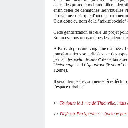
celles des promoteurs immobiliers bien sûr
enfin celles de démarches individuelles visa
"moyenne-sup", que d'aucuns nommeron
C'est donc au nom de la “mixité sociale” q
Cette gentrification est-elle un projet pol
Sommes-nous nous-mêmes les acteurs de ce
A Paris, depuis une vingtaine d'années, 
transformations sont dictées par des aspec
par la
"dysneylandisation"
de certains sec
"bétonnage"
et la
"goudronnification"
de 
12ème).
Il serait temps de commencer à réfléchir
l’espace urbain ?
>>
Toujours le 1 rue de Thionville, mais
>>
Déjà sur Parisperdu : " Quelque part