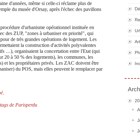
zaine d'années, même si celle-ci réclame plus de
Dé
xemple du musée d'Orsay, après l'échec des pavillons
Re
procédure d'urbanisme opérationnel instituée en
Ur
hec des ZUP, "zones à urbaniser en priorité", qui
0 pour de très grandes opérations de logement. Les
Ar
rmettaient la construction d'activités polyvalentes
fs …), organisaient la concertation entre l'Etat (qui
Ph
our 20 à 50 % des logements), les communes, les
 et les propriétaires privés. Les ZAC doivent être
In
rbaniser) du POS, mais elles peuvent le remplacer par
Arch
é.
20
#tags de Parisperdu
A
J
J