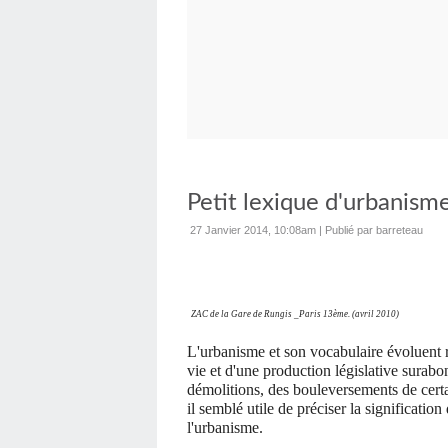
Petit lexique d'urbanisme 
27 Janvier 2014, 10:08am
|
Publié par barreteau
ZAC de la Gare de Rungis _Paris 13ème. (avril 2010)
L'urbanisme et son vocabulaire évoluent
vie et d'une production législative surabo
démolitions, des bouleversements de certai
il semblé utile de préciser la significatio
l'urbanisme.