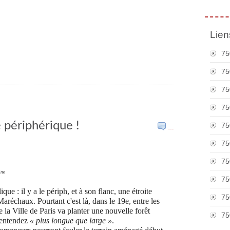
Lien
75
75
75
75
e périphérique !
75
…
75
75
ine
75
ique : il y a le périph, et à son flanc, une étroite
75
aréchaux. Pourtant c'est là, dans le 19e, entre les
ue la Ville de Paris va planter une nouvelle forêt
75
, entendez
« plus longue que large »
.