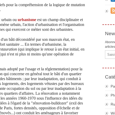
clefs pour la compréhension de la logique de mutation
.
 urbain ou
urbanisme
est un champ disciplinaire et
ène urbain, l'action d'urbanisation et l'organisation
onnes qui exercent ce métier sont des urbanistes.
News
on d'un bâti déconsidéré par son mauvais état, en
Abonne
fort sanitaire ... En termes d'urbanisme, la
article
estauration
(qui implique le retour à un état initial, en
Email
 (qui n'est ni plus ni moins qu'une opération de
ais adopté par l'usage et la réglementation) pour la
n qui concerne en général tout le bâti d'un quartier
Caté
des bâtiments ; par leur inadaptation, qui conduit à
s logements, des logements vétustes par des bureaux
Pa
ante occupation du sol ou par leur inadaptation à la
s quartiers d'affaires. La rénovation a notamment
Ph
 les années 1960-1970 sous l'influence des idées du
es à l'égard de la "rénovation-bulldozer" (exil des
R
e Paris, fortes densités, opposition d'échelle et de
s rénovés...) ont conduit les aménageurs à favoriser
Wi