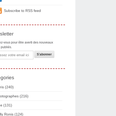
Subscribe to RSS feed
letter
z-vous pour être averti des nouveaux
s publiés.
gories
ris
(240)
otographes
(216)
ue
(131)
lly Ronis
(124)