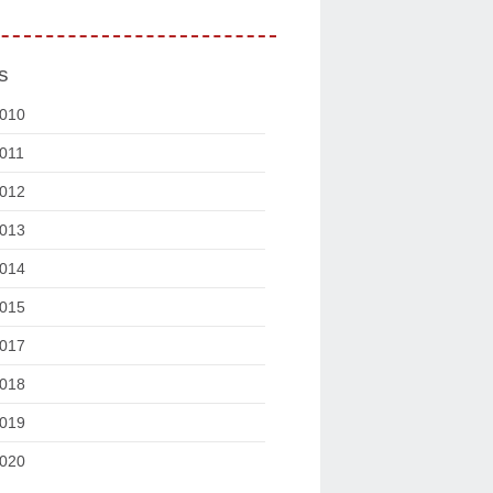
s
010
011
012
013
014
015
017
018
019
020