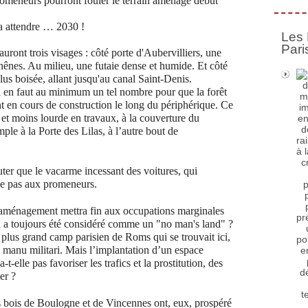
promeneurs pourront fouler le terrain aménagé début
ra attendre … 2030 !
Les 
Pari
uront trois visages : côté porte d'Aubervilliers, une
chênes. Au milieu, une futaie dense et humide. Et côté
a plus boisée, allant jusqu'au canal Saint-Denis.
 il en faut au minimum un tel nombre pour que la forêt
nt en cours de construction le long du périphérique. Ce
 et moins lourde en travaux, à la couverture du
e à la Porte des Lilas, à l’autre bout de
uter que le vacarme incessant des voitures, qui
uise pas aux promeneurs.
 aménagement mettra fin aux occupations marginales
qui a toujours été considéré comme un "no man's land" ?
e plus grand camp parisien de Roms qui se trouvait ici,
manu militari. Mais l’implantation d’un espace
t-elle pas favoriser les trafics et la prostitution, des
er ?
les bois de Boulogne et de Vincennes ont, eux, prospéré