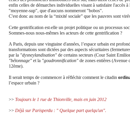
enfin celles de démarches individuelles visant à satisfaire l'accès à 
"moyenne-sup", que d'aucuns nommeront "bobos".
C'est donc au nom de la “mixité sociale” que les pauvres sont virés
Cette gentrification est-elle un projet politique ou un processus soci
Sommes-nous nous-mêmes les acteurs de cette gentrification ?
A Paris, depuis une vingtaine d'années, l’espace urbain est profo
transformations sont dictées par des aspects sécuritaires (fermetur
par la
"dysneylandisation"
de certains secteurs (Cour Saint Emilio
"bétonnage"
et la
"goudronnification"
de zones entières (Avenue d
12ème).
Il serait temps de commencer à réfléchir comment le citadin
ordin
l’espace urbain ?
>>
Toujours le 1 rue de Thionville, mais en juin 2012
>>
Déjà sur Parisperdu : " Quelque part quelqu'un".