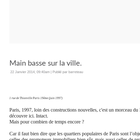
Main basse sur la ville.
22 Janvier 2014, 09:40am
|
Publié par barreteau
1 rue de Thionville Paris 19ème (juin 1997)
Paris, 1997, loin des constructions nouvelles, c'est un morceau du 
découvre ici. Intact.
Mais pour combien de temps encore ?
Car il faut bien dire que les quartiers populaires de Paris sont l’obj
celles des promoteurs immobiliers bien sûr, mais aussi celles de pr