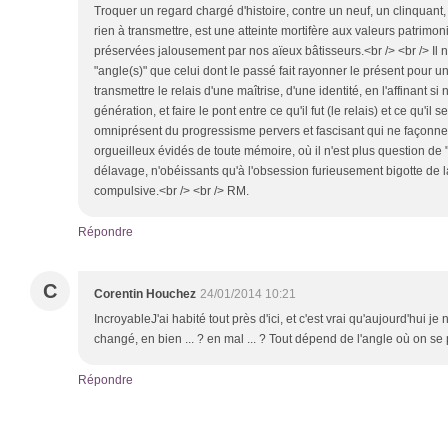
Troquer un regard chargé d'histoire, contre un neuf, un clinquant, q
rien à transmettre, est une atteinte mortifère aux valeurs patrimo
préservées jalousement par nos aïeux bâtisseurs.<br /> <br /> Il n
"angle(s)" que celui dont le passé fait rayonner le présent pour un 
transmettre le relais d'une maîtrise, d'une identité, en l'affinant s
génération, et faire le pont entre ce qu'il fut (le relais) et ce qu'il s
omniprésent du progressisme pervers et fascisant qui ne façonne 
orgueilleux évidés de toute mémoire, où il n'est plus question de
délavage, n'obéissants qu'à l'obsession furieusement bigotte de 
compulsive.<br /> <br /> RM.
Répondre
C
Corentin Houchez
24/01/2014 10:21
IncroyableJ'ai habité tout près d'ici, et c'est vrai qu'aujourd'hui je
changé, en bien ... ? en mal ... ? Tout dépend de l'angle où on se 
Répondre