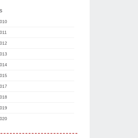
s
010
011
012
013
014
015
017
018
019
020