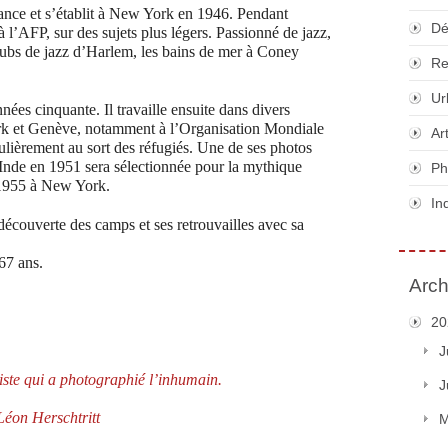
rance et s’établit à New York en 1946. Pendant
Dé
à l’AFP, sur des sujets plus légers. Passionné de jazz,
lubs de jazz d’Harlem, les bains de mer à Coney
Re
Ur
ées cinquante. Il travaille ensuite dans divers
k et Genève, notamment à l’Organisation Mondiale
Ar
iculièrement au sort des réfugiés. Une de ses photos
n Inde en 1951 sera sélectionnée pour la mythique
Ph
 1955 à New York.
In
la découverte des camps et ses retrouvailles avec sa
67 ans.
Arch
20
J
te qui a photographié l’inhumain.
J
éon Herschtritt
M