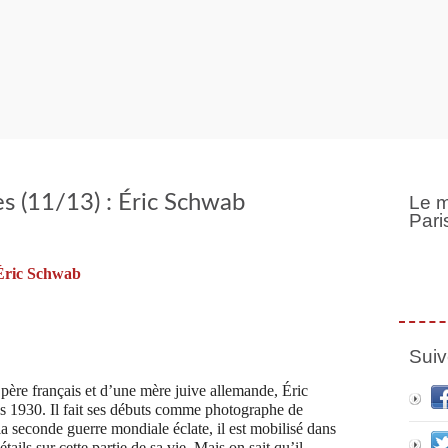
 (11/13) : Éric Schwab
Le m
Pari
Suiv
re français et d’une mère juive allemande, Éric
s 1930. Il fait ses débuts comme photographe de
 seconde guerre mondiale éclate, il est mobilisé dans
ails sur cette partie de sa vie. Mais on sait qu’il