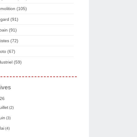
molition
(105)
gard
(91)
bain
(91)
tistes
(72)
oto
(67)
dustriel
(59)
ives
26
uillet
(2)
uin
(3)
ai
(4)