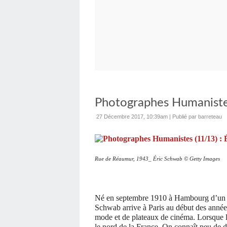
Photographes Humanistes
27 Décembre 2017, 10:39am
|
Publié par barreteau
Rue de Réaumur, 1943_ Éric Schwab © Getty Images
Né en septembre 1910 à Hambourg d’un pè
Schwab arrive à Paris au début des année
mode et de plateaux de cinéma. Lorsque la
le nord de la France. On connaît peu de dét