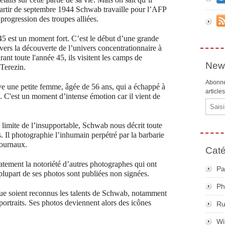
 partir de septembre 1944 Schwab travaille pour l’AFP
progression des troupes alliées.
5 est un moment fort. C’est le début d’une grande
 vers la découverte de l’univers concentrationnaire à
ant toute l'année 45, ils visitent les camps de
News
Terezin.
Abonne
ve une petite femme, âgée de 56 ans, qui a échappé à
article
s. C'est un moment d’intense émotion car il vient de
Email
 limite de l’insupportable, Schwab nous décrit toute
. Il photographie l’inhumain perpétré par la barbarie
journaux.
Caté
ement la notoriété d’autres photographes qui ont
Pa
plupart de ses photos sont publiées non signées.
Ph
 que soient reconnus les talents de Schwab, notamment
 portraits. Ses photos deviennent alors des icônes
R
Wi