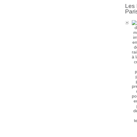
Les 
Pari