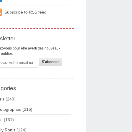
Subscribe to RSS feed
letter
z-vous pour être averti des nouveaux
s publiés.
gories
ris
(240)
otographes
(216)
ue
(131)
lly Ronis
(124)