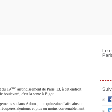
Le m
Pari
ème
Suiv
t du 19
arrondissement de Paris. Et, à cet endroit
e boulevard, c'est la sente à Bigot
ogements sociaux Adoma, une quinzaine d'africains ont
ers récupérés alentours et plus ou moins convenablement