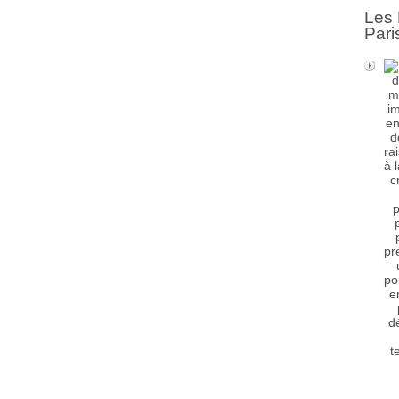
Les 
Pari