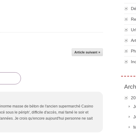
Dé
Re
Ur
Ar
Ph
Article suivant »
In
Arch
20
J
l'énorme masse de béton de l'ancien supermarché Casino
 sous le périph', difficile d'accès, mal famé le soir et
J
d'années. Je crois qu'encore aujourd'hui personne ne sait
M