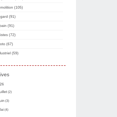
molition
(105)
gard
(91)
bain
(91)
tistes
(72)
oto
(67)
dustriel
(59)
ives
26
uillet
(2)
uin
(3)
ai
(4)