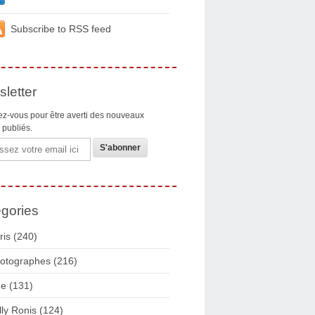
Subscribe to RSS feed
letter
z-vous pour être averti des nouveaux
s publiés.
gories
ris
(240)
otographes
(216)
ue
(131)
lly Ronis
(124)