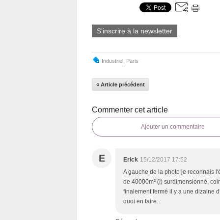
S'inscrire à la newsletter
Industriel
,
Paris
« Article précédent
Commenter cet article
Ajouter un commentaire
E
Erick
15/12/2017 17:52
A gauche de la photo je reconnais 
de 40000m² (!) surdimensionné, coincé
finalement fermé il y a une dizaine 
quoi en faire...