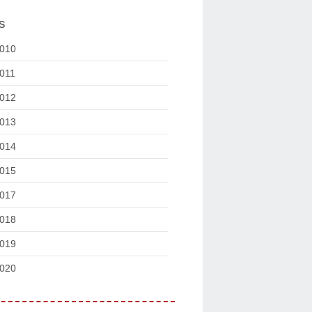
s
010
011
012
013
014
015
017
018
019
020