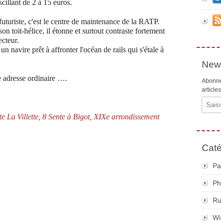
scillant de 2 à 15 euros.
uturiste, c'est le centre de maintenance de la RATP.
on toit-hélice, il étonne et surtout contraste fortement
cteur.
n navire prêt à affronter l'océan de rails qui s'étale à
News
e adresse ordinaire ….
Abonne
article
Email
e La Villette, 8 Sente à Bigot, XIXe arrondissement
Caté
Pa
Ph
R
Wi