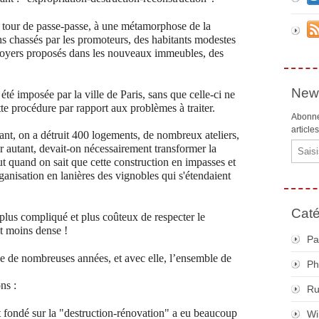
un tour de passe-passe, à une métamorphose de la
ans chassés par les promoteurs, des habitants modestes
 loyers proposés dans les nouveaux immeubles, des
News
té imposée par la ville de Paris, sans que celle-ci ne
tte procédure par rapport aux problèmes à traiter.
Abonne
article
sant, on a détruit 400 logements, de nombreux ateliers,
Email
 autant, devait-on nécessairement transformer la
ut quand on sait que cette construction en impasses et
rganisation en lanières des vignobles qui s'étendaient
Caté
 plus compliqué et plus coûteux de respecter le
it moins dense !
Pa
 de nombreuses années, et avec elle, l’ensemble de
Ph
ns :
R
t fondé sur la "destruction-rénovation" a eu beaucoup
Wi