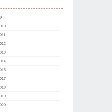
s
010
011
012
013
014
015
017
018
019
020