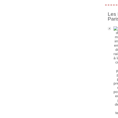
Les 
Pari