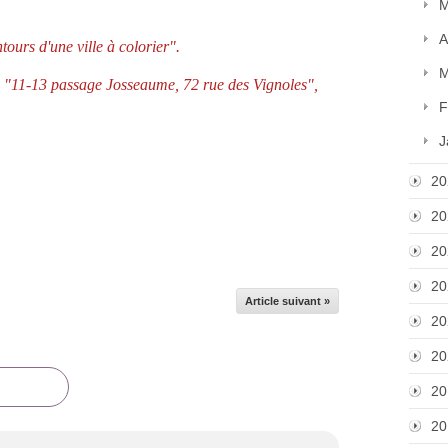
M
A
ours d'une ville à colorier".
M
du "11-13 passage Josseaume, 72 rue des Vignoles",
F
J
20
20
20
20
Article suivant »
20
20
20
20