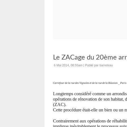
Le ZACage du 20ème arr
6 Mai 2014, 08:55am
|
Publié par barreteau
Carrefour de la rue des Vignoles et de la rue de la Réunion _ Pari
Longtemps considéré comme un arrondiss
opérations de rénovation de son habitat,
(ZAC).
Cette procédure était-elle un bien ou un m
Contrairement aux opérations de réhabilit
implique inévitablement le processus suiv