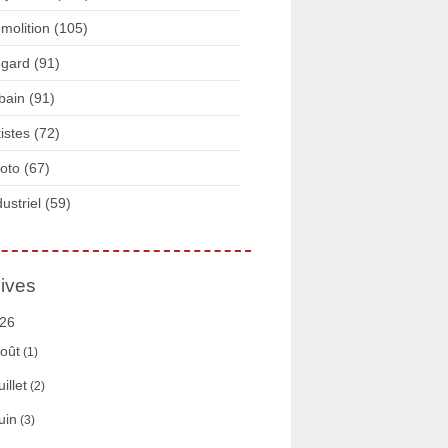
molition
(105)
gard
(91)
bain
(91)
tistes
(72)
oto
(67)
dustriel
(59)
ives
26
oût
(1)
uillet
(2)
uin
(3)