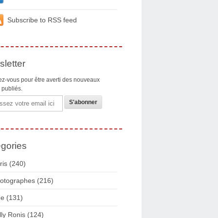
Subscribe to RSS feed
letter
z-vous pour être averti des nouveaux
s publiés.
gories
ris
(240)
otographes
(216)
ue
(131)
lly Ronis
(124)