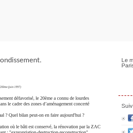
ondissement.
Le m
Pari
s 20ème (juin 1997)
ement défavorisé, le 20ème a connu de lourdes
 dans le cadre des zones d’aménagement concerté
Suiv
al ? Quel bilan peut-on en faire aujourd'hui ?
ation où le bâti est conservé, la rénovation par la ZAC
ant : "expropriation-destruction-reconstruction".