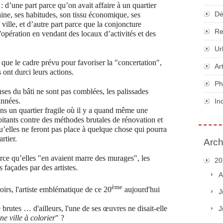
: d’une part parce qu’on avait affaire à un quartier
Dé
aine, ses habitudes, son tissu économique, ses
ville, et d’autre part parce que la conjoncture
Re
'opération en vendant des locaux d’activités et des
Ur
s que le cadre prévu pour favoriser la "concertation",
Ar
 ont durci leurs actions.
Ph
euses du bâti ne sont pas comblées, les palissades
années.
In
ns un quartier fragile où il y a quand même une
bitants contre des méthodes brutales de rénovation et
u’elles ne feront pas place à quelque chose qui pourra
rtier.
Arch
 parce qu’elles "en avaient marre des murages", les
20
s façades par des artistes.
A
ème
oirs, l'artiste emblématique de ce 20
aujourd'hui
J
e brutes …
d'ailleurs, l'une de ses œuvres ne disait-elle
J
e ville à colorier
" ?