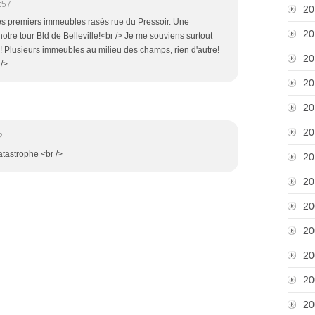
:57
20
es premiers immeubles rasés rue du Pressoir. Une
20
notre tour Bld de Belleville!<br /> Je me souviens surtout
s! Plusieurs immeubles au milieu des champs, rien d'autre!
20
 />
20
20
20
2
tastrophe <br />
20
20
20
20
20
20
20