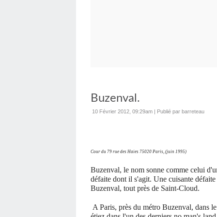
Buzenval.
10 Février 2012, 09:29am
|
Publié par barreteau
Cour du 79 rue des Haies 75020 Paris, (juin 1995)
Buzenval, le nom sonne comme celui d'un 
défaite dont il s'agit. Une cuisante défai
Buzenval, tout près de Saint-Cloud.
A Paris, près du métro Buzenval, dans l
étiez dans l'un des derniers no man's land 