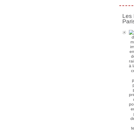
Les 
Pari