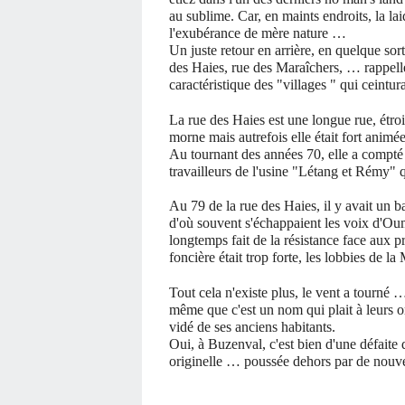
au sublime. Car, en maints endroits, la lai
l'exubérance de mère nature …
Un juste retour en arrière, en quelque sor
des Haies, rue des Maraîchers, … rappelle
caractéristique des "villages " qui ceintura
La rue des Haies est une longue rue, étroi
morne mais autrefois elle était fort animée
Au tournant des années 70, elle a compté 
travailleurs de l'usine "Létang et Rémy" 
Au 79 de la rue des Haies, il y avait un 
d'où souvent s'échappaient les voix d'Ou
longtemps fait de la résistance face aux 
foncière était trop forte, les lobbies de l
Tout cela n'existe plus, le vent a tourné 
même que c'est un nom qui plait à leurs ore
vidé de ses anciens habitants.
Oui, à Buzenval, c'est bien d'une défaite d
originelle … poussée dehors par de nouv