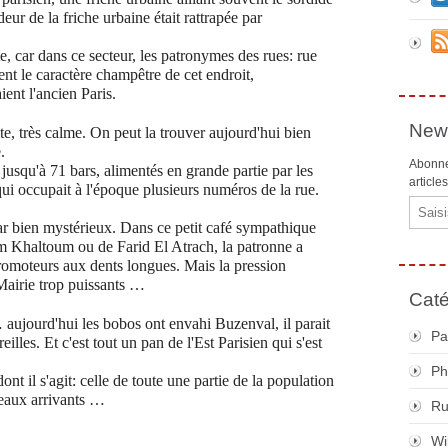
deur de la friche urbaine était rattrapée par
te, car dans ce secteur, les patronymes des rues: rue
nt le caractère champêtre de cet endroit,
ient l'ancien Paris.
News
te, très calme. On peut la trouver aujourd'hui bien
.
Abonne
jusqu'à 71 bars, alimentés en grande partie par les
article
qui occupait à l'époque plusieurs numéros de la rue.
Email
bar bien mystérieux. Dans ce petit café sympathique
m Khaltoum ou de Farid El Atrach, la patronne a
promoteurs aux dents longues.
Mais la pression
a Mairie trop puissants …
Caté
… aujourd'hui les bobos ont envahi Buzenval, il parait
Pa
illes. Et c'est tout un pan de l'Est Parisien qui s'est
Ph
ont il s'agit: celle de toute une partie de la population
eaux arrivants …
R
Wi