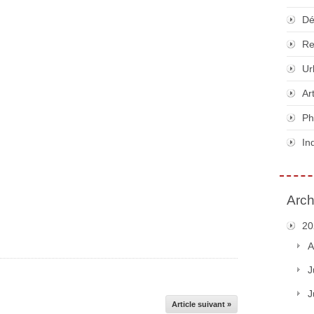
Dé
Re
Ur
Ar
Ph
In
Arch
20
A
J
J
Article suivant »