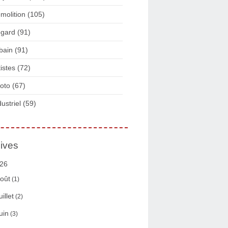
molition
(105)
gard
(91)
bain
(91)
tistes
(72)
oto
(67)
dustriel
(59)
ives
26
oût
(1)
uillet
(2)
uin
(3)