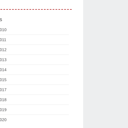
s
010
011
012
013
014
015
017
018
019
020