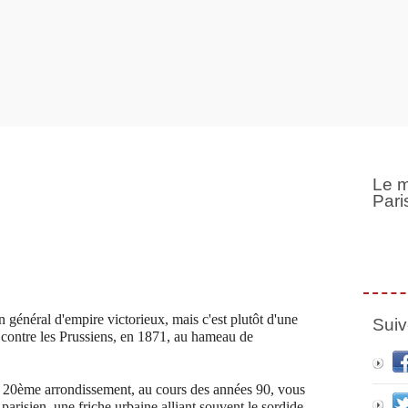
Le m
Pari
général d'empire victorieux, mais c'est plutôt d'une
Suiv
te contre les Prussiens, en 1871, au hameau de
e 20ème arrondissement, au cours des années 90, vous
parisien, une friche urbaine alliant souvent le sordide