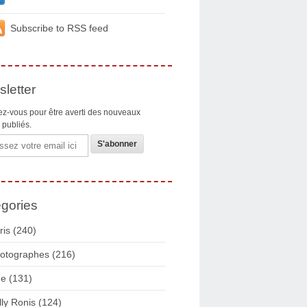
Subscribe to RSS feed
letter
z-vous pour être averti des nouveaux
s publiés.
gories
ris
(240)
otographes
(216)
ue
(131)
lly Ronis
(124)