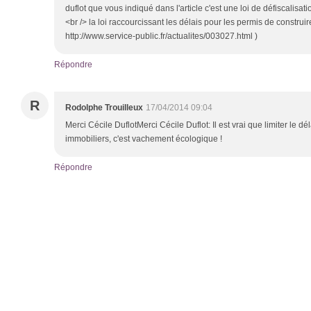
duflot que vous indiqué dans l'article c'est une loi de défiscalisatio
<br /> la loi raccourcissant les délais pour les permis de construire 
http://www.service-public.fr/actualites/003027.html )
Répondre
R
Rodolphe Trouilleux
17/04/2014 09:04
Merci Cécile DuflotMerci Cécile Duflot: Il est vrai que limiter le dé
immobiliers, c'est vachement écologique !
Répondre