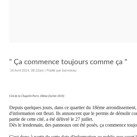
" Ça commence toujours comme ça "
16 Avril 2014, 08:22am
|
Publié par barreteau
Cité de la Chapelle Paris 18ème (Juillet 2010)
Depuis quelques jours, dans ce quartier du 18ème arrondissemen
d'information ont fleuri. Ils annoncent que le permis de démolir co
partie de cette cité, a été délivré le 27 juillet.
Dès le lendemain, des panneaux ont été posés, ça commence tou
C'est donc à partir de cette date d'information au public que court 