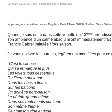
20 Mars 2026, 09:14am
|
Publié par Pierre Barreteau
Impasse près de la Poterne des Peupliers Paris 13ème (2023) / L'album "Hors Saison
ème
Quand je suis entré dans cette venelle du 13
arrondisse
son ambiance d'un calme absolu m'ont immédiatement fait
Francis Cabrel intitulée
Hors saison.
Je vous en livre les paroles, légèrement modifiées pour ce 
"C'est le silence
Qui se remarque le plus
Les volets tous descendus
De l'herbe ancienne
Dans les bacs à fleurs
Sur les balcons
On doit être hors-saison
Le périph' quand même
Dans ses roulements continue
Son même thème
Sa chanson vide et têtue