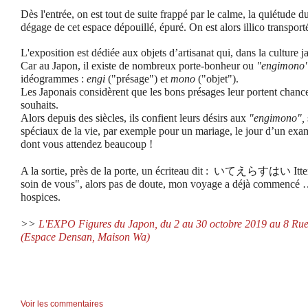
Dès l'entrée, on est tout de suite frappé par le calme, la quiétude du
dégage de cet espace dépouillé, épuré. On est alors illico transporté
L'exposition est dédiée aux objets d’artisanat qui, dans la culture 
Car au Japon, il existe de nombreux porte-bonheur ou
"engimono"
idéogrammes :
engi
("présage") et
mono
("objet").
Les Japonais considèrent que les bons présages leur portent chance e
souhaits.
Alors depuis des siècles, ils confient leurs désirs aux
"engimono",
spéciaux de la vie, par exemple pour un mariage, le jour d’un e
dont vous attendez beaucoup !
A la sortie, près de la porte, un écriteau dit : いてえらすはい Ittera
soin de vous", alors pas de doute, mon voyage a déjà commencé … 
hospices.
>>
L'EXPO Figures du Japon, du 2 au 30 octobre 2019 au 8 Rue 
(Espace Densan, Maison Wa)
Voir les commentaires