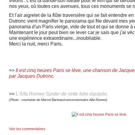
vivons : c'est la bande-son idéale pour le film qui se dérou
nos yeux, où toutes ces avenues, tous ces monuments se ru
Et l'air aigrelet de la flûte traversière qui se fait entendre e
Dutronc vient magnifier le panorama qui file devant mes ye
panorama d'un Paris vierge, vide de tout et qui se donne 
Maintenant le jour peut bien se lever car je sais que j'ai vé
une expérience extraordinaire...inoubliable.
Merci la nuit, merci Paris.
>>
Il est cinq heures Paris se lève, une chanson de Jacqu
par Jacques Dutronc.
>>
L'Alfa Romeo Spider de cette folle équipée.
(Photo : courtoisie de Marcel Barteau/concessionnaire Alfa Romeo)
Voir les commentaires