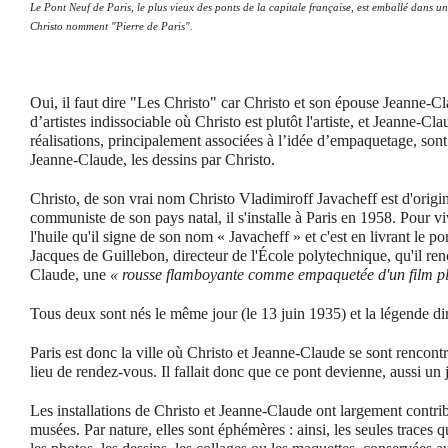
Le Pont Neuf de Paris, le plus vieux des ponts de la capitale française, est emballé dans un
Christo nomment "Pierre de Paris".
Oui, il faut dire "Les Christo" car Christo et son épouse Jeanne-
d’artistes indissociable où Christo est plutôt l'artiste, et Jeanne-Cla
réalisations, principalement associées à l’idée d’empaquetage, sont
Jeanne-Claude, les dessins par Christo.
Christo, de son vrai nom Christo Vladimiroff Javacheff est d'origi
communiste de son pays natal, il s'installe à Paris en 1958. Pour vivr
l'huile qu'il signe de son nom « Javacheff » et c'est en livrant le po
Jacques de Guillebon, directeur de l'École polytechnique, qu'il renc
Claude, une
« rousse flamboyante comme empaquetée d'un film pl
Tous deux sont nés le même jour (le 13 juin 1935) et la légende di
Paris est donc la ville où Christo et Jeanne-Claude se sont rencontr
lieu de rendez-vous. Il fallait donc que ce pont devienne,
aussi
un 
Les installations de Christo et Jeanne-Claude ont largement contribué
musées. Par nature, elles sont éphémères : ainsi, les seules traces q