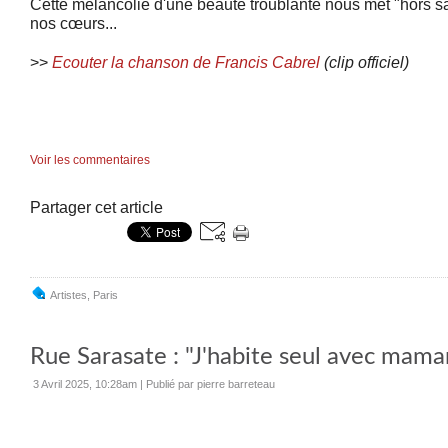
Cette mélancolie d'une beauté troublante nous met "hors 
nos cœurs...
>>
Ecouter la chanson de Francis Cabrel
(clip officiel)
Voir les commentaires
Partager cet article
Artistes
,
Paris
Rue Sarasate : "J'habite seul avec maman
3 Avril 2025, 10:28am
|
Publié par pierre barreteau