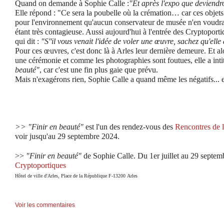
Quand on demande à Sophie Calle :
"Et après l'expo que deviendr
Elle répond : "Ce sera la poubelle où la crémation… car ces objets
pour l'environnement qu'aucun conservateur de musée n'en voudra 
étant très contagieuse. Aussi aujourd'hui à l'entrée des Cryptoportiq
qui dit :
"S''il vous venait l'idée de voler une œuvre, sachez qu'elle 
Pour ces œuvres, c'est donc là à Arles leur dernière demeure. Et alo
une cérémonie et comme les photographies sont foutues, elle a intit
beauté"
, car c'est une fin plus gaie que prévu.
Mais n'exagérons rien, Sophie Calle a quand même les négatifs... et
>> "Finir en beauté"
est l'un des rendez-vous des
Rencontres de l
voir jusqu'au 29 septembre 2024.
>>
"Finir en beauté"
de Sophie Calle. Du 1er juillet au 29 septe
Cryptoportiques
Hôtel de ville d'Arles
, Place de la République F-13200 Arles
Voir les commentaires