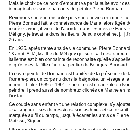
Mais le choix de ce nom d'emprunt va par la suite avoir d
inimaginables sur le parcours du peintre Pierre Bonnard.
Revenons sur leur rencontre puis sur leur vie commune :
un
Pierre Bonnard fait la connaissance de Maria, alors âgée d
modèle favori ; il vient de l'aborder dans les rues de Paris
Méligny, je travaille dans les fleurs. Je suis orpheline. [...] J
26 ans...
En 1925, après trente ans de vie commune, Pierre Bonnard 
13 août. Et là, Marthe de Méligny qui se disait descendre d'
italienne est bien contrainte de reconnaitre qu'elle s'appell
et qu'elle est la fille d'un charpentier de Bourges. Bonnard
L'œuvre peinte de Bonnard est habitée de la présence de M
l’arrière-plan, un corps nu dans la baignoire, un visage à l
miroir… Entre 1889 et 1901 le peintre est un adepte du Koda
peindre il prend aussi de nombreux clichés de Marthe en noir
l’instant.
Ce couple sans enfant vit une relation complexe, s'y ajout
– sa langueur, ses dépressions, son asthme - et sa misanth
marquée au fil du temps, jusqu'à écarter les amis de Pierre 
Matisse, Signac...
Elle jurera toujours qu'elle est orpheline et seule au monde