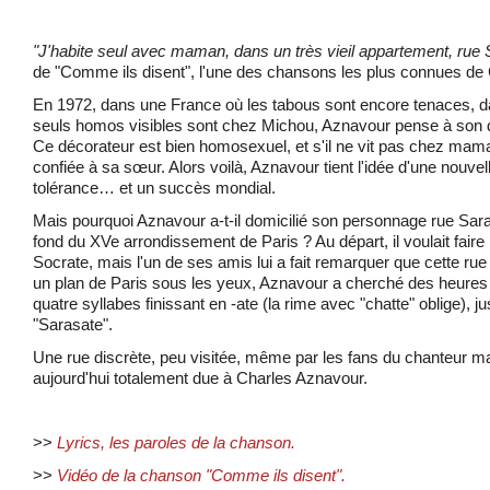
"J'habite seul avec maman, dans un très vieil appartement, rue S
de "Comme ils disent", l'une des chansons les plus connues de
En 1972, dans une France où les tabous sont encore tenaces, d
seuls homos visibles sont chez Michou, Aznavour pense à son dé
Ce décorateur est bien homosexuel, et s'il ne vit pas chez maman,
confiée à sa sœur. Alors voilà, Aznavour tient l'idée d'une nouv
tolérance… et un succès mondial.
Mais pourquoi Aznavour a-t-il domicilié son personnage rue Sara
fond du XVe arrondissement de Paris ? Au départ, il voulait faire
Socrate, mais l'un de ses amis lui a fait remarquer que cette rue 
un plan de Paris sous les yeux, Aznavour a cherché des heures
quatre syllabes finissant en -ate (la rime avec "chatte" oblige), j
"Sarasate".
Une rue discrète, peu visitée, même par les fans du chanteur mai
aujourd'hui totalement due à Charles Aznavour.
>>
Lyrics, les paroles de la chanson.
>>
Vidéo de la chanson "Comme ils disent".