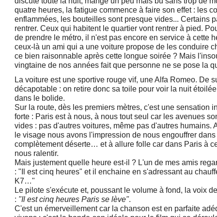
discuté toute la nuit, mangé un peu mais bu sans trop de 
quatre heures, la fatigue commence à faire son effet : les 
enflammées, les bouteilles sont presque vides... Certains 
rentrer. Ceux qui habitent le quartier vont rentrer à pied. Po
de prendre le métro, il n'est pas encore en service à cette 
ceux-là un ami qui a une voiture propose de les conduire 
ce bien raisonnable après cette longue soirée ? Mais l'inso
vingtaine de nos années fait que personne ne se pose la q
La voiture est une sportive rouge vif, une Alfa Romeo. De sur
décapotable : on retire donc sa toile pour voir la nuit étoil
dans le bolide.
Sur la route, dès les premiers mètres, c'est une sensation in
forte : Paris est à nous, à nous tout seul car les avenues
vides : pas d'autres voitures, même pas d'autres humains. Av
le visage nous avons l'impression de nous engouffrer dans la
complètement déserte… et à allure folle car dans Paris à cet
nous ralentir.
Mais justement quelle heure est-il ? L'un de mes amis rega
: "Il est cinq heures" et il enchaine en s'adressant au chauff
K7…"
Le pilote s'exécute et, poussant le volume à fond, la voix d
:
"Il est cinq heures Paris se lève"
.
C'est un émerveillement car la chanson est en parfaite ad