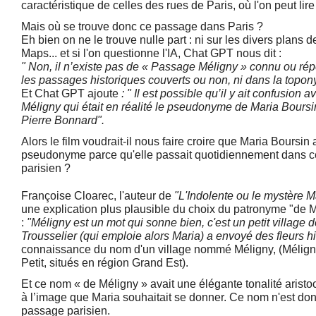
caractéristique de celles des rues de Paris, où l'on peut lir
Mais où se trouve donc ce passage dans Paris ?
Eh bien on ne le trouve nulle part : ni sur les divers plans d
Maps... et si l'on questionne l'IA, Chat GPT nous dit :
" Non, il n’existe pas de « Passage Méligny » connu ou rép
les passages historiques couverts ou non, ni dans la toponym
Et Chat GPT ajoute
: " Il est possible qu’il y ait confusion
Méligny qui était en réalité le pseudonyme de Maria Bours
Pierre Bonnard".
Alors le film voudrait-il nous faire croire que Maria Boursin 
pseudonyme parce qu'elle passait quotidiennement dans c
parisien ?
Françoise Cloarec, l'auteur de
"L'Indolente ou le mystère 
une explication plus plausible du choix du patronyme "de 
:
"Méligny est un mot qui sonne bien, c'est un petit village 
Trousselier (qui emploie alors Maria) a envoyé des fleurs h
connaissance du nom d'un village nommé Méligny, (Mélign
Petit, situés en région Grand Est).
Et ce nom « de Méligny » avait une élégante tonalité aristo
à l’image que Maria souhaitait se donner. Ce nom n'est donc
passage parisien.