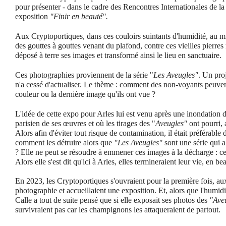
pour présenter - dans le cadre des Rencontres Internationales de l
exposition
"Finir en beauté".
Aux Cryptoportiques, dans ces couloirs suintants d'humidité, au mi
des gouttes à gouttes venant du plafond, contre ces vieilles pierres
déposé à terre ses images et transformé ainsi le lieu en sanctuaire.
Ces photographies proviennent de la série "
Les Aveugles"
. Un proj
n'a cessé d'actualiser. Le thème : comment des non-voyants peuvent
couleur ou la dernière image qu'ils ont vue ?
L'idée de cette expo pour Arles lui est venu après une inondation d
parisien de ses œuvres et où les tirages des "
Aveugles"
ont pourri, 
Alors afin d'éviter tout risque de contamination, il était préférable
comment les détruire alors que
"Les Aveugles"
sont une série qui 
? Elle ne peut se résoudre à emmener ces images à la décharge : ce s
Alors elle s'est dit qu'ici à Arles, elles termineraient leur vie, en bea
En 2023, les Cryptoportiques s'ouvraient pour la première fois, au
photographie et accueillaient une exposition. Et, alors que l'humidi
Calle a tout de suite pensé que si elle exposait ses photos des
"Ave
survivraient pas car les champignons les attaqueraient de partout.