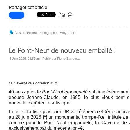
Partager cet article
Artistes
,
Peintre
,
Photographes
,
Willy Ronis
Le Pont-Neuf de nouveau emballé !
5 Juin 2026, 08:57am
|
Publié par Pierre Barreteau
La Caverne du Pont Neuf
.
©
JR.
40 ans après le
Pont-Neuf empaqueté
sublime évènement r
épouse Jeanne-Claude, en 1985, le plus vieux pont de
nouvelle expérience artistique.
En effet, l'artiste plasticien JR va célébrer ce 40ème anniv
au 28 juin 2026
(*)
un monumental trompe-l’œil intitulé
La 
comme pour le Pont Neuf empaqueté, la Caverne de J
exclusivement par du mécénat privé.