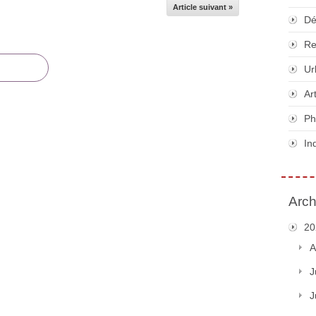
Article suivant »
Dé
Re
Ur
Ar
Ph
In
Arch
20
A
J
J