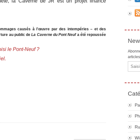
té, la Caverne de JR est un projet financé
ommages causés à l'œuvre par des intempéries – et des
rture au public de
La Caverne du Pont Neuf
a été repoussée
News
oisi le Pont-Neuf ?
Abonne
article
el.
Email
Caté
Pa
Ph
R
Wi