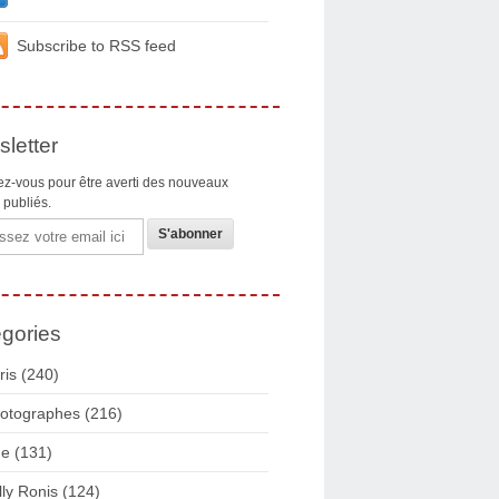
Subscribe to RSS feed
letter
z-vous pour être averti des nouveaux
s publiés.
gories
ris
(240)
otographes
(216)
ue
(131)
lly Ronis
(124)