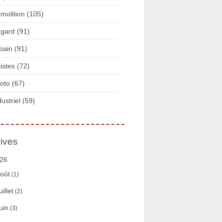
molition
(105)
gard
(91)
bain
(91)
tistes
(72)
oto
(67)
dustriel
(59)
ives
26
oût
(1)
uillet
(2)
uin
(3)