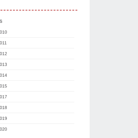
s
010
011
012
013
014
015
017
018
019
020