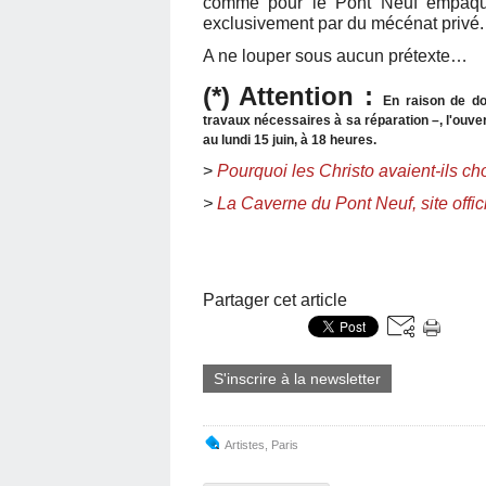
comme pour le Pont Neuf empaque
exclusivement par du mécénat privé.
A ne louper sous aucun prétexte…
(*) Attention :
En raison de d
travaux nécessaires à sa réparation –, l'ouve
au lundi 15 juin, à 18 heures.
>
Pourquoi les Christo avaient-ils ch
>
La Caverne du Pont Neuf, site offici
Partager cet article
S'inscrire à la newsletter
Artistes
,
Paris