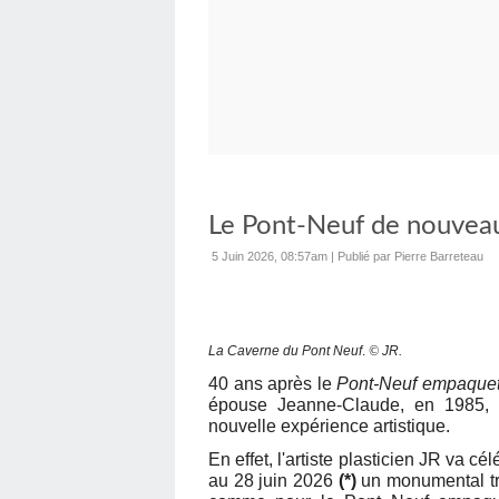
Le Pont-Neuf de nouveau
5 Juin 2026, 08:57am
|
Publié par Pierre Barreteau
La Caverne du Pont Neuf
.
©
JR.
40 ans après le
Pont-Neuf empaque
épouse Jeanne-Claude, en 1985, le
nouvelle expérience artistique.
En effet, l'artiste plasticien JR va 
au 28 juin 2026
(*)
un monumental tro