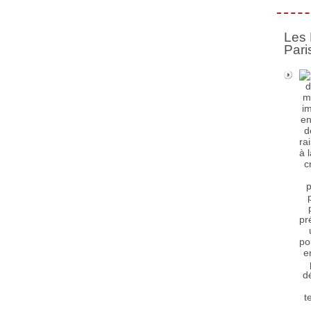
Les 
Pari