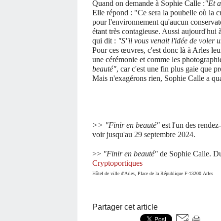
Quand on demande à Sophie Calle :
"Et a
Elle répond : "Ce sera la poubelle où la 
pour l'environnement qu'aucun conservate
étant très contagieuse. Aussi aujourd'hui à
qui dit :
"S''il vous venait l'idée de voler
Pour ces œuvres, c'est donc là à Arles leu
une cérémonie et comme les photographies s
beauté"
, car c'est une fin plus gaie que p
Mais n'exagérons rien, Sophie Calle a quan
>> "Finir en beauté"
est l'un des rende
voir jusqu'au 29 septembre 2024.
>>
"Finir en beauté"
de Sophie Calle. Du
Cryptoportiques
Hôtel de ville d'Arles
, Place de la République F-13200 Arles
Partager cet article