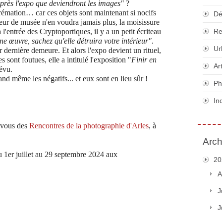
près l'expo que deviendront les images"
?
crémation… car ces objets sont maintenant si nocifs
Dé
ur de musée n'en voudra jamais plus, la moisissure
 l'entrée des Cryptoportiques, il y a un petit écriteau
Re
 une œuvre, sachez qu'elle détruira votre intérieur"
.
Ur
r dernière demeure. Et alors l'expo devient un rituel,
ont foutues, elle a intitulé l'exposition "
Finir en
Ar
révu.
d même les négatifs... et eux sont en lieu sûr !
Ph
In
z-vous des
Rencontres de la photographie d'Arles
, à
Arch
 1er juillet au 29 septembre 2024 aux
20
A
J
J