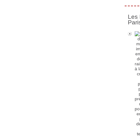
Les 
Pari