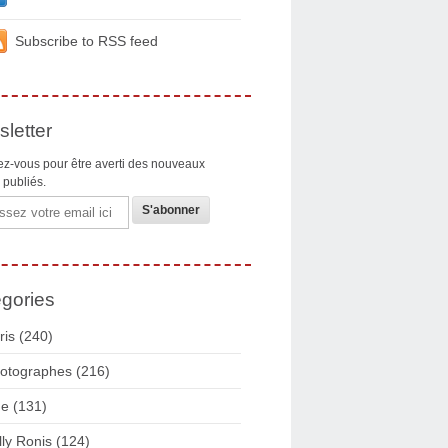
Subscribe to RSS feed
letter
z-vous pour être averti des nouveaux
s publiés.
gories
ris
(240)
otographes
(216)
ue
(131)
lly Ronis
(124)