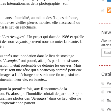
tres Internationales de la photographie - son
intants d'humidité, au milieu des flaques de boue,
ontre ces vieilles pierres moisies, elle a accroché ou
si le lieu en sanctuaire.
News
e "
Les Aveugles"
. Un projet qui date de 1986 et qu'elle
Abonne
t des non-voyants peuvent nous raconter la beauté, la
article
e ?
Email
enu après une inondation dans le lieu de stockage
s "
Aveugles"
ont pourri, attaqués par la moisissure.
ation, il était préférable de détruire les œuvres.
Mais
gles"
sont une série qui a beaucoup compté pour elle
Caté
mages à la décharge : ce serait une fin trop sinistre.
rmineraient leur vie, en beauté...
Pa
pour la première fois, aux Rencontres de la
Ph
on. Et, alors que l'humidité suintait de partout, Sophie
posait ses photos des
"Aveugles"
dans ce lieu, elles ne
R
ttaqueraient de partout.
Wi