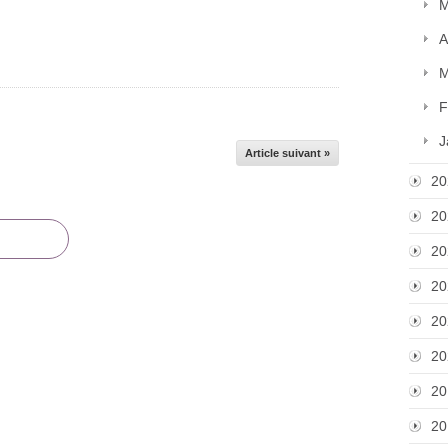
M
A
M
F
J
Article suivant »
20
20
20
20
20
20
20
20