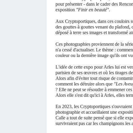
pour présenter - dans le cadre des Rencon
exposition
"Finir en beauté".
Aux Cryptoportiques, dans ces couloirs su
des gouttes à gouttes venant du plafond, c
déposé à terre ses images et transformé ain
Ces photographies proviennent de la séri
n'a cessé d'actualiser. Le thème : commen
couleur ou la dernière image qu'ils ont vu
L'idée de cette expo pour Arles lui est v
parisien de ses œuvres et où les tirages de
Alors afin d'éviter tout risque de contamin
comment les détruire alors que
"Les Aveu
? Elle ne peut se résoudre à emmener ces i
Alors elle s'est dit qu'ici à Arles, elles te
En 2023, les Cryptoportiques s'ouvraient 
photographie et accueillaient une expositi
Calle a tout de suite pensé que si elle ex
survivraient pas car les champignons les a