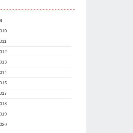
s
010
011
012
013
014
015
017
018
019
020