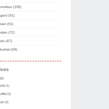
molition
(105)
gard
(91)
bain
(91)
tistes
(72)
oto
(67)
dustriel
(59)
ives
26
oût
(1)
uillet
(2)
uin
(3)