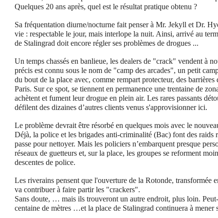
Quelques 20 ans après, quel est le résultat pratique obtenu ?
Sa fréquentation diurne/nocturne fait penser à Mr. Jekyll et Dr. H
vie : respectable le jour, mais interlope la nuit. Ainsi, arrivé au te
de Stalingrad doit encore régler ses problèmes de drogues ...
Un temps chassés en banlieue, les dealers de "crack" vendent à no
précis est connu sous le nom de "camp des arcades", un petit camp
du bout de la place avec, comme rempart protecteur, des barrières d
Paris. Sur ce spot, se tiennent en permanence une trentaine de zona
achètent et ­fument leur drogue en plein air. Les rares passants déto
défilent des dizaines d’autres clients venus s'approvisionner ici.
Le problème devrait être résorbé en quelques mois avec le nouvea
Déjà, la police et les brigades anti-criminalité (Bac) font des raids ré
passe pour nettoyer. Mais les policiers n’embarquent presque person
réseaux de guetteurs et, sur la place, les groupes se reforment moi
descentes de police.
Les riverains pensent que l'ouverture de la Rotonde, transformée 
va contribuer à faire partir les "crackers".
Sans doute, … mais ils trouveront un autre endroit, plus loin. Peu
centaine de mètres …et la place de Stalingrad continuera à mener s