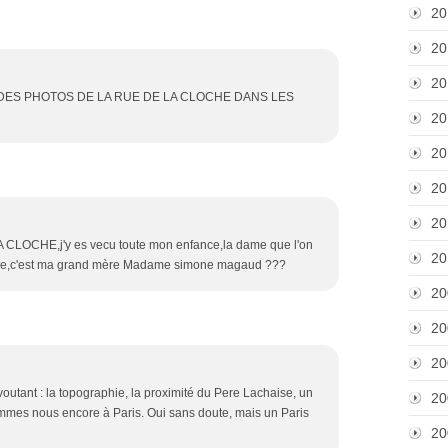
20
20
20
 DES PHOTOS DE LA RUE DE LA CLOCHE DANS LES
20
20
20
20
LA CLOCHE,j'y es vecu toute mon enfance,la dame que l'on
20
epave,c'est ma grand mère Madame simone magaud ???
20
20
20
utant : la topographie, la proximité du Pere Lachaise, un
20
sommes nous encore à Paris. Oui sans doute, mais un Paris
20