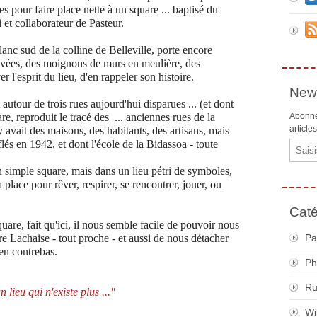
ées pour faire place nette à un square ... baptisé du
t collaborateur de Pasteur.
lanc sud de la colline de Belleville, porte encore
pavées, des moignons de murs en meulière, des
r l'esprit du lieu, d'en rappeler son histoire.
News
 autour de trois rues aujourd'hui disparues ... (et dont
, reproduit le tracé des ... anciennes rues de la
Abonne
article
 avait des maisons, des habitants, des artisans, mais
raflés en 1942, et dont l'école de la Bidassoa - toute
Email
 simple square, mais dans un lieu pétri de symboles,
place pour rêver, respirer, se rencontrer, jouer, ou
Caté
uare, fait qu'ici, il nous semble facile de pouvoir nous
re Lachaise - tout proche - et aussi de nous détacher
Pa
 en contrebas.
Ph
R
lieu qui n'existe plus ..."
Wi