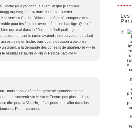
a Cloche (que j'ai connue avant, et que je connais
ww.blogg.org/blog-30804-date-2008-07-13-billet-
Les 
> le secteur Cloche-Bidassoa, même s'il comporte des
Pari
réable pour les familles avec enfants en bas âge. Quant à
t bien que mal dans le 20e, elle m'indiquait le jour de
ents donnant sur le jardin avaient triplé de valeur pendant
ain est resté en friche, puis que la décision a été prise
ire un grand, à la demande des conseils de quartier.<br /> <br
 le résultat est là.<br /> <br /> Rédigé par: <br />
sparu, mais dans le réaménagement/agrandissement du
s, pour se souvenir.<br /> <br /> Encore pas plus tard qu'en
se dire pour la Voulzie, il était possible d'aller dans les
s journées Portes ouvertes.