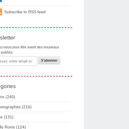
Subscribe to RSS feed
letter
z-vous pour être averti des nouveaux
s publiés.
gories
ris
(240)
otographes
(216)
ue
(131)
lly Ronis
(124)