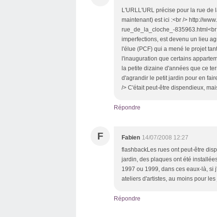
L'URLL'URL précise pour la rue de l
maintenant) est ici :<br /> http://w
rue_de_la_cloche_-835963.html<br /
imperfections, est devenu un lieu ag
l'élue (PCF) qui a mené le projet tan
l'inauguration que certains appartem
la petite dizaine d'années que ce terr
d'agrandir le petit jardin pour en fa
/> C'était peut-être dispendieux, mais
Répondre
F
Fabien
14/07/2008 12:27
flashbackLes rues ont peut-être di
jardin, des plaques ont été installée
1997 ou 1999, dans ces eaux-là, si j'o
ateliers d'artistes, au moins pour le
Répondre