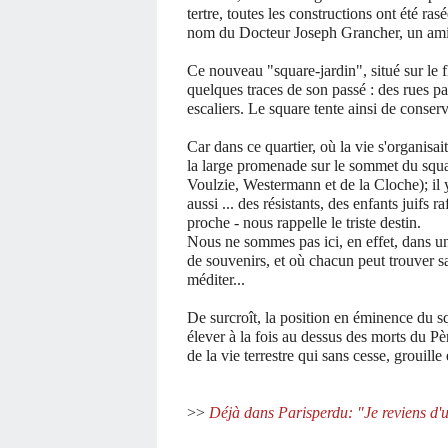
tertre, toutes les constructions ont été ras
nom du Docteur Joseph Grancher, un ami e
Ce nouveau "square-jardin", situé sur le f
quelques traces de son passé : des rues 
escaliers. Le square tente ainsi de conserve
Car dans ce quartier, où la vie s'organisait
la large promenade sur le sommet du square
Voulzie, Westermann et de la Cloche); il y
aussi ... des résistants, des enfants juifs 
proche - nous rappelle le triste destin.
Nous ne sommes pas ici, en effet, dans un
de souvenirs, et où chacun peut trouver sa 
méditer...
De surcroît, la position en éminence du sq
élever à la fois au dessus des morts du Pè
de la vie terrestre qui sans cesse, grouille
>>
Déjà dans Parisperdu: "Je reviens d'un 