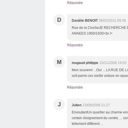
Répondre
D
Danièle BENOIT
06/02/2011 09:36
Rue de la ClocheJE RECHERCHE
ANNEES 1900/1930<br />
Répondre
M
magaud philippe
15/11/2008 16:02
Mon souvenir ...Oui ... LA RUE DE 
voit parmi ces vieille voiture en 
Répondre
J
Julien
23/09/2008 21:27
EnvoutantUn quartier au charme envo
certain éloignement du centre, ... 
tellement différent ...