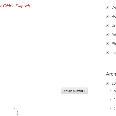
de Cédric Klapisch.
Dé
Re
Ur
Ar
Ph
In
Arch
20
A
Article suivant »
J
J