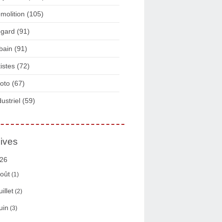
molition
(105)
gard
(91)
bain
(91)
tistes
(72)
oto
(67)
dustriel
(59)
ives
26
oût
(1)
uillet
(2)
uin
(3)