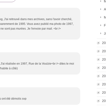
M
A
M
log, J'ai retrouvé dans mes archives, sans l'avoir cherché,
apparemment de 1995. Vous avez publié ma photo de 1997,
F
 ne sont pas murées. Je l'envoie par mail. <br />
J
20
20
20
J'ai réalisée en 1997, Rue de la Voulzie<br /> dites le moi
20
'habite à côtè)
20
20
20
s ont été démolis svp
20