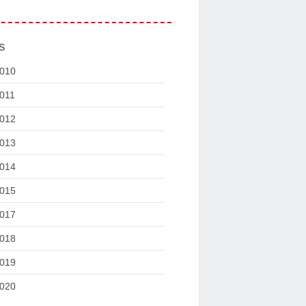
s
010
011
012
013
014
015
017
018
019
020