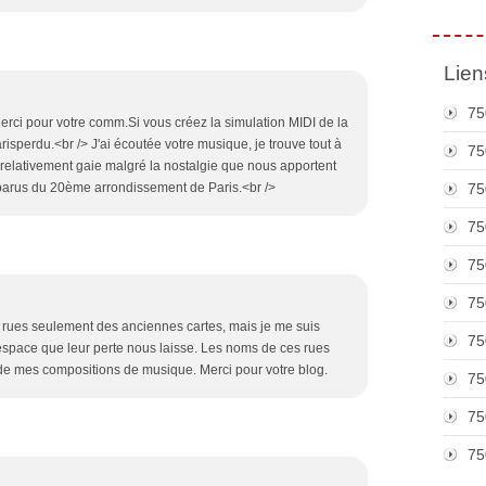
Lien
75
erci pour votre comm.Si vous créez la simulation MIDI de la
arisperdu.<br /> J'ai écoutée votre musique, je trouve tout à
75
nt relativement gaie malgré la nostalgie que nous apportent
sparus du 20ème arrondissement de Paris.<br />
75
75
75
75
rues seulement des anciennes cartes, mais je me suis
75
espace que leur perte nous laisse. Les noms de ces rues
de mes compositions de musique. Merci pour votre blog.
75
75
75