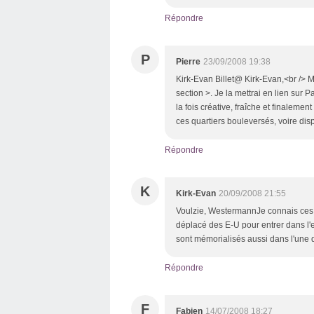
Répondre
P
Pierre
23/09/2008 19:38
Kirk-Evan Billet@ Kirk-Evan,<br /> M
section >. Je la mettrai en lien sur P
la fois créative, fraîche et finaleme
ces quartiers bouleversés, voire di
Répondre
K
Kirk-Evan
20/09/2008 21:55
Voulzie, WestermannJe connais ces 
déplacé des E-U pour entrer dans l'
sont mémorialisés aussi dans l'une 
Répondre
F
Fabien
14/07/2008 18:27