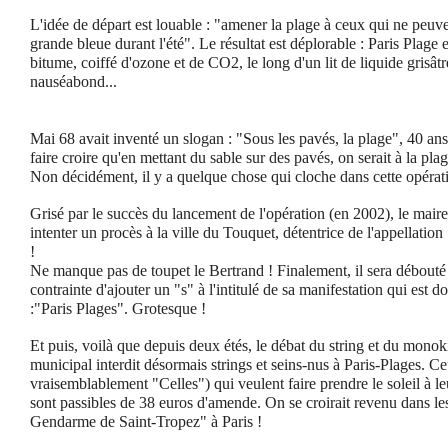
L'idée de départ est louable : "amener la plage à ceux qui ne peuve
grande bleue durant l'été". Le résultat est déplorable : Paris Plage 
bitume, coiffé d'ozone et de CO2, le long d'un lit de liquide grisâtre
nauséabond...
Mai 68 avait inventé un slogan : "Sous les pavés, la plage", 40 ans
faire croire qu'en mettant du sable sur des pavés, on serait à la plag
Non décidément, il y a quelque chose qui cloche dans cette opérat
Grisé par le succès du lancement de l'opération (en 2002), le mair
intenter un procès à la ville du Touquet, détentrice de l'appellation
!
Ne manque pas de toupet le Bertrand ! Finalement, il sera débouté et
contrainte d'ajouter un "s" à l'intitulé de sa manifestation qui est
:"Paris Plages". Grotesque !
Et puis, voilà que depuis deux étés, le débat du string et du monoki
municipal interdit désormais strings et seins-nus à Paris-Plages. C
vraisemblablement "Celles") qui veulent faire prendre le soleil à le
sont passibles de 38 euros d'amende. On se croirait revenu dans l
Gendarme de Saint-Tropez" à Paris !