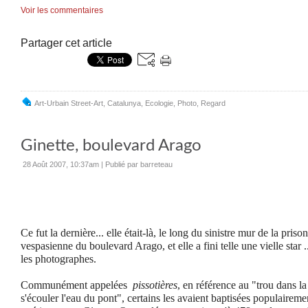
Voir les commentaires
Partager cet article
Art-Urbain Street-Art
,
Catalunya
,
Ecologie
,
Photo
,
Regard
Ginette, boulevard Arago
28 Août 2007, 10:37am
|
Publié par barreteau
Ce fut la dernière... elle était-là, le long du sinistre mur de la prison
vespasienne du boulevard Arago, et elle a fini telle une vielle star 
les photographes.
Communément appelées
pissotières
, en référence au "trou dans la
s'écouler l'eau du pont", certains les avaient baptisées populaireme