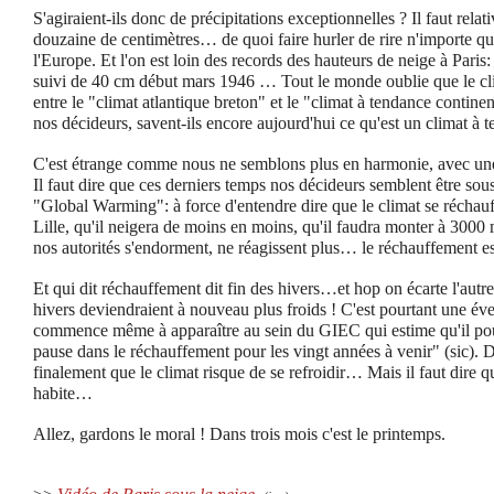
S'agiraient-ils donc de précipitations exceptionnelles ? Il faut relativ
douzaine de centimètres… de quoi faire hurler de rire n'importe qu
l'Europe. Et l'on est loin des records des hauteurs de neige à Par
suivi de 40 cm début mars 1946 … Tout le monde oublie que le clim
entre le "climat atlantique breton" et le "climat à tendance contin
nos décideurs, savent-ils encore aujourd'hui ce qu'est un climat à 
C'est étrange comme nous ne semblons plus en harmonie, avec une 
Il faut dire que ces derniers temps nos décideurs semblent être sou
"Global Warming": à force d'entendre dire que le climat se réchauff
Lille, qu'il neigera de moins en moins, qu'il faudra monter à 3000
nos autorités s'endorment, ne réagissent plus… le réchauffement est
Et qui dit réchauffement dit fin des hivers…et hop on écarte l'autre 
hivers deviendraient à nouveau plus froids ! C'est pourtant une év
commence même à apparaître au sein du GIEC qui estime qu'il pou
pause dans le réchauffement pour les vingt années à venir" (sic)
finalement que le climat risque de se refroidir… Mais il faut dire q
habite…
Allez, gardons le moral ! Dans trois mois c'est le printemps.