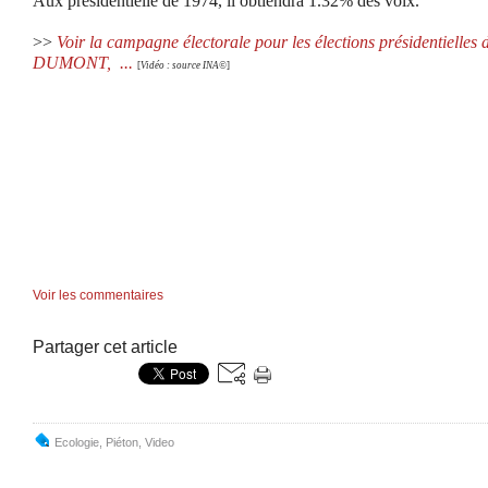
Aux présidentielle de 1974, il obtiendra 1.32% des voix.
>>
Voir la campagne électorale pour les élections présidentielles
DUMONT, ...
[
Vidéo : source INA©
]
Voir les commentaires
Partager cet article
Ecologie
,
Piéton
,
Video