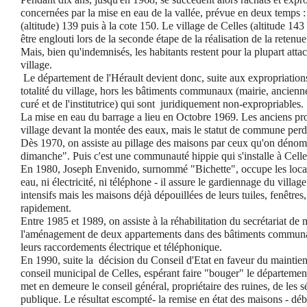
concernées par la mise en eau de la vallée, prévue en deux temps : 
(altitude) 139 puis à la cote 150. Le village de Celles (altitude 1
être englouti lors de la seconde étape de la réalisation de la retenue
Mais, bien qu'indemnisés, les habitants restent pour la plupart attach
village.
Le département de l'Hérault devient donc, suite aux expropriations,
totalité du village, hors les bâtiments communaux (mairie, ancienn
curé et de l'institutrice) qui sont juridiquement non-expropriables.
La mise en eau du barrage a lieu en Octobre 1969. Les anciens propr
village devant la montée des eaux, mais le statut de commune perd
Dès 1970, on assiste au pillage des maisons par ceux qu'on dénom
dimanche". Puis c'est une communauté hippie qui s'installe à Celles;
En 1980, Joseph Envenido, surnommé "Bichette", occupe les loca
eau, ni électricité, ni téléphone - il assure le gardiennage du villa
intensifs mais les maisons déjà dépouillées de leurs tuiles, fenêtres,
rapidement.
Entre 1985 et 1989, on assiste à la réhabilitation du secrétariat de m
l'aménagement de deux appartements dans des bâtiments commun
leurs raccordements électrique et téléphonique.
En 1990, suite la décision du Conseil d'Etat en faveur du maintie
conseil municipal de Celles, espérant faire "bouger" le département 
met en demeure le conseil général, propriétaire des ruines, de les séc
publique. Le résultat escompté- la remise en état des maisons - déb