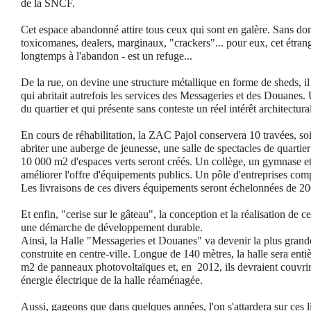
de la SNCF
.
Cet espace abandonné attire tous ceux qui sont en galère. Sans dom
toxicomanes, dealers, marginaux, "crackers"... pour eux, cet étrange
longtemps à l'abandon - est un refuge...
De la rue, on devine une structure métallique en forme de sheds, il
qui abritait autrefois les services des Messageries et des Douanes.
du quartier et qui présente sans conteste un réel intérêt architectura
En cours de réhabilitation, la ZAC Pajol conservera 10 travées, soi
abriter une auberge de jeunesse, une salle de spectacles de quartie
10 000 m2 d'espaces verts seront créés. Un collège, un gymnase et
améliorer l'offre d'équipements publics. Un pôle d'entreprises com
Les livraisons de ces divers équipements seront échelonnées de 2
Et enfin, "cerise sur le gâteau", la conception et la réalisation de c
une démarche de développement durable.
Ainsi, la Halle "Messageries et Douanes" va devenir la plus grande
construite en centre-ville. Longue de 140 mètres, la halle sera e
m2 de panneaux photovoltaïques et, en 2012, ils devraient couvrir 
énergie électrique de la halle réaménagée.
Aussi, gageons que dans quelques années, l'on s'attardera sur ces lie