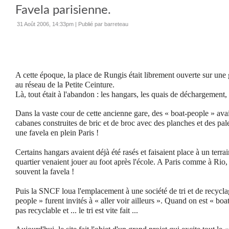
Favela parisienne.
31 Août 2006, 14:33pm
|
Publié par barreteau
A cette époque, la place de Rungis était librement ouverte sur une
au réseau de
la Petite Ceinture.
Là, tout était à l'abandon : les hangars, les quais de déchargement, 
Dans la vaste cour de cette ancienne gare, des « boat-people » ava
cabanes construites de bric et de broc avec des planches et des palet
une favela en plein Paris !
Certains hangars avaient déjà été rasés et faisaient place à un terr
quartier venaient jouer au foot après l'école.
A Paris comme à Rio, l
souvent la favela !
Puis la SNCF loua l'emplacement à une société de tri et de recycla
people » furent invités à « aller voir ailleurs ».
Quand on est « boat-
pas recyclable et ... le tri est vite fait ...