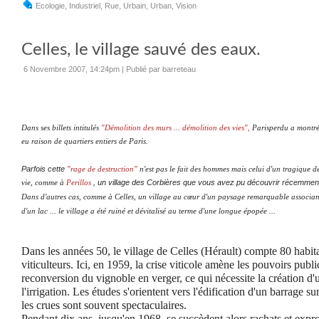
Ecologie
,
Industriel
,
Rue
,
Urbain
,
Urban
,
Vision
Celles, le village sauvé des eaux.
6 Novembre 2007, 14:24pm
|
Publié par barreteau
Dans ses billets intitulés
"Démolition des murs ... démolition des vies"
,
Parisperdu a montré 
eu raison de quartiers entiers de Paris.
Parfois cette
"rage de destruction"
n'est pas le fait des hommes mais celui d'un tragique de
, un village des Corbières que vous avez pu découvrir récemment
vie, comme à
Perillos
Dans d'autres cas, comme à Celles, un village au cœur d'un paysage remarquable associant 
d'un lac ... le village a été ruiné et dévitalisé au terme d'une longue épopée ...
Dans les années 50, le village de Celles (Hérault) compte 80 habita
viticulteurs. Ici, en 1959, la crise viticole amène les pouvoirs publi
reconversion du vignoble en verger, ce qui nécessite la création d'
l'irrigation. Les études s'orientent vers l'édification d'un barrage s
les crues sont souvent spectaculaires.
Pendant dix ans, jusqu'en 1968, se succèdent alors rachats et expro