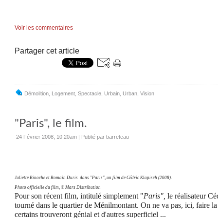
Voir les commentaires
Partager cet article
Démolition
,
Logement
,
Spectacle
,
Urbain
,
Urban
,
Vision
"Paris", le film.
24 Février 2008, 10:20am
|
Publié par barreteau
Juliette Binoche et Romain Duris dans "Paris", un film de Cédric Klapisch (2008).
Photo officielle du film, © Mars Distribution
Pour son récent film, intitulé simplement "
Paris",
le réalisateur C
tourné dans
le quartier de Ménilmontant. On ne va pas, ici, faire la
certains trouveront génial et d'autres superficiel ...