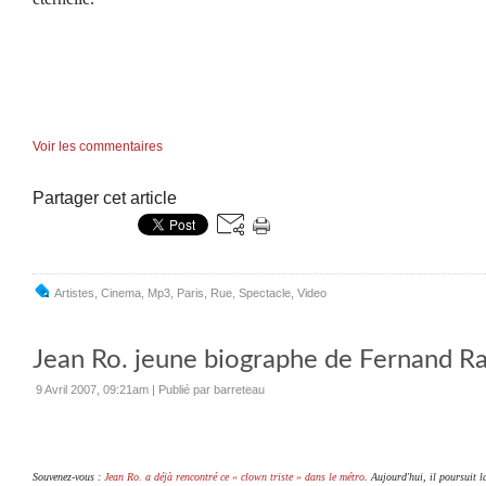
Voir les commentaires
Partager cet article
Artistes
,
Cinema
,
Mp3
,
Paris
,
Rue
,
Spectacle
,
Video
Jean Ro. jeune biographe de Fernand R
9 Avril 2007, 09:21am
|
Publié par barreteau
Souvenez-vous :
Jean Ro. a déjà rencontré ce « clown triste » dans le métro
.
Aujourd'hui, il poursuit l