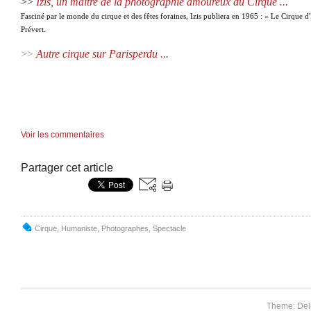
>>
Izis, un maître de la photographie amoureux du Cirque ...
Fasciné par le monde du cirque et des fêtes foraines, Izis publiera en 1965 : « Le Cirque d
Prévert.
>>
Autre cirque sur Parisperdu
...
Voir les commentaires
Partager cet article
Cirque
,
Humaniste
,
Photographes
,
Spectacle
Theme: Del