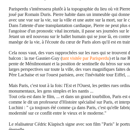
Parisperdu s'intéressera plutôt à la topographie du lieu où vit Pierr
joué par Romain Duris. Pierre habite dans un immeuble qui donne
avec une vue sur la vie, sur la ville et une autre sur la mort, sur le
Dans l'attente d'une transplantation cardiaque, Pierre ne peut plus 
l'angoisse d'un pronostic vital incertain, il passe ses journées sur 
Jetant un œil nouveau sur le ballet humain qui se joue là, en contreba
manège de la vie, à l'écoute du cœur de Paris alors qu'il est en train
Cela nous vaut, des vues rapprochées sur les rues qui se trouvent d
balcon : la rue Gasnier-Guy (
tant
visitée par Parisperdu
) et la rue
pente de Ménilmontant et la position de sentinelle du héros sur son
larges perspectives sur toute la ville, des vues magnifiques faites 
Père Lachaise et sur l'ouest parisien, avec l'inévitable tour Eiffel, ..
Mais Paris, c'est tout à la fois: l'Est et l'Ouest, les petites rues ord
monumentaux, les gens simples et les nantis ...
Tout cela est dans le film, ... et dans un grand tourbillon, Paris est
comme le dit un professeur d'Histoire spécialisé sur Paris, et interp
Luchini : " ça toujours été comme ça dans Paris, c'est qu'elle fab
modernité sur ce conflit entre le vieux et le moderne."
Le réalisateur Cédric Klapisch signe avec son film "Paris" le portr
éternelle.