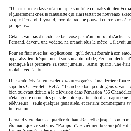
"Un copain de classe m'apprit que son frère connaissait bien Ferna
régulièrement chez le fantaisiste qui ainsi testait de nouveaux sketc
su que Fernand Reynaud, mort de trac, ne pouvait entrer sur scèn
pompette...
Cela n'avait pas d'incidence fâcheuse jusqu'au jour où il s'acheta s
Fernand, devenu une vedette, ne prenait plus le métro ... il avait un
Pour en finir avec les explications - qu'il devait fournir à son ento
apparaissaient fréquemment sur son automobile, Fernand décida d
identique à la première, sa sœur-jumelle ... Ainsi, quand l'une était
roulait avec l'autre.
Une seule fois j'ai vu les deux voitures garées l'une derrière l'autre
superbes Chevrolet "Bel Air" blanches dont peu de gens savait à qu
bien qu'ayant débuté à la télévision dans l'émission "36 Chandell
n'était guère connu des gens de notre quartier, dont la majorité ne
téléviseurs ...seuls quelques gens aisés, et certains commerçants av
innovation.
Fernand vivra dans ce quartier du haut-Belleville jusqu'a son mariag
étonnant que ce soit chez "Pompom", le crémier du coin qu'il eut l
Les œufs cassés et les pas cassés" ...