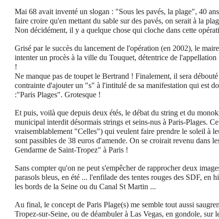
Mai 68 avait inventé un slogan : "Sous les pavés, la plage", 40 ans
faire croire qu'en mettant du sable sur des pavés, on serait à la plag
Non décidément, il y a quelque chose qui cloche dans cette opérat
Grisé par le succès du lancement de l'opération (en 2002), le mair
intenter un procès à la ville du Touquet, détentrice de l'appellation
!
Ne manque pas de toupet le Bertrand ! Finalement, il sera débouté et
contrainte d'ajouter un "s" à l'intitulé de sa manifestation qui est
:"Paris Plages". Grotesque !
Et puis, voilà que depuis deux étés, le débat du string et du monoki
municipal interdit désormais strings et seins-nus à Paris-Plages. C
vraisemblablement "Celles") qui veulent faire prendre le soleil à le
sont passibles de 38 euros d'amende. On se croirait revenu dans l
Gendarme de Saint-Tropez" à Paris !
Sans compter qu'on ne peut s'empêcher de rapprocher deux images d
parasols bleus, en été ... l'enfilade des tentes rouges des SDF, en h
les bords de la Seine ou du Canal St Martin ...
Au final, le concept de Paris Plage(s) me semble tout aussi saugre
Tropez-sur-Seine, ou de déambuler à Las Vegas, en gondole, sur l