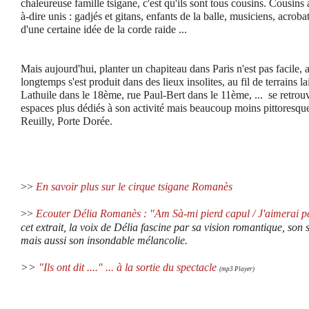
chaleureuse famille tsigane, c'est qu'ils sont tous cousins. Cousin
à-dire unis : gadjés et gitans, enfants de la balle, musiciens, acroba
d'une certaine idée de la corde raide ...
Mais aujourd'hui, planter un chapiteau dans Paris n'est pas facile,
longtemps s'est produit dans des lieux insolites, au fil de terrains la
Lathuile dans le 18ème, rue Paul-Bert dans le 11ème, ...
se retrou
espaces plus dédiés à son activité mais beaucoup moins pittoresq
Reuilly, Porte Dorée.
>>
En savoir plus sur le cirque tsigane Romanès
>>
Ecouter Délia Romanès
: "Am Sà-mi pierd capul / J'aimerai pe
cet extrait,
l
a voix de Délia fascine par sa vision romantique, son s
mais aussi son insondable mélancolie.
>>
"Ils ont dit ...." ... à la sortie du spectacle
(mp3 Player)