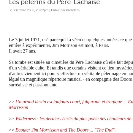
Les pèlerins du Père-Lachaise
23 Octobre 2006, 20:02pm
|
Publié par barreteau
Le 3 juillet 1971, usé parcequ'il a vécu en quelques années ce que 
entière à expérimenter, Jim Morrison est mort, à Paris.
Il avait 27 ans.
Sa tombe est située au cimetière du Père-Lachaise où elle fait depui
d'un véritable culte.
Et tandis que certains visitent ce lieu mystérie
d'autres viennent ici pour y effectuer un véritable pèlerinage en 
légué un magnifique répertoire musical - en compagnie des Doors -
surréaliste et passionnante.
>>
Un grand destin est toujours court, fulgurant, et tragique ... E
Morrisson
>>
Wilderness : les derniers écrits du plus poète des chanteurs de 
>>
Ecouter Jim Morrisson and The Doors ... "The End".