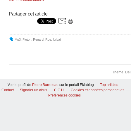
Voir les commentaires
Partager cet article
Mp3
,
Piéton
,
Regard
,
Rue
,
Urbain
Theme: Del
Voir le profil de
Pierre Barreteau
sur le portail Eklablog
Top articles
Contact
Signaler un abus
C.G.U.
Cookies et données personnelles
Préférences cookies