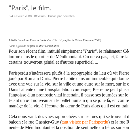
"Paris", le film.
24 Février 2008, 10:20am
|
Publié par barreteau
Juliette Binoche et Romain Duris dans "Paris", un film de Cédric Klapisch (2008).
Photo officielle du film, © Mars Distribution
Pour son récent film, intitulé simplement "
Paris",
le réalisateur C
tourné dans
le quartier de Ménilmontant. On ne va pas, ici, faire la
certains trouveront génial et d'autres superficiel ...
Parisperdu s'intéressera plutôt à la topographie du lieu où vit Pierr
joué par Romain Duris. Pierre habite dans un immeuble qui donne
avec une vue sur la vie, sur la ville et une autre sur la mort, sur le
Dans l'attente d'une transplantation cardiaque, Pierre ne peut plus 
l'angoisse d'un pronostic vital incertain, il passe ses journées sur 
Jetant un œil nouveau sur le ballet humain qui se joue là, en contreba
manège de la vie, à l'écoute du cœur de Paris alors qu'il est en train
Cela nous vaut, des vues rapprochées sur les rues qui se trouvent d
balcon : la rue Gasnier-Guy (
tant
visitée par Parisperdu
) et la rue
pente de Ménilmontant et la position de sentinelle du héros sur son