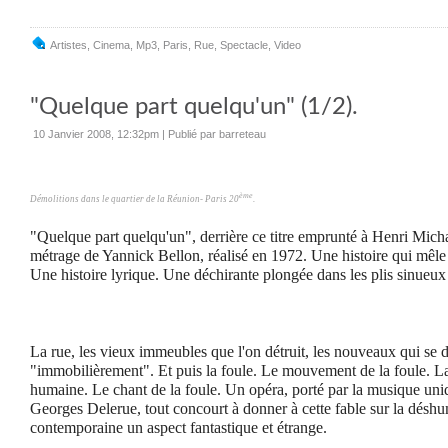
Artistes
,
Cinema
,
Mp3
,
Paris
,
Rue
,
Spectacle
,
Video
"Quelque part quelqu'un" (1/2).
10 Janvier 2008, 12:32pm
|
Publié par barreteau
ème
Démolitions dans le quartier de la Réunion- Paris 20
.
"Quelque part quelqu'un", derrière ce titre emprunté à Henri Micha
métrage de Yannick Bellon, réalisé en 1972. Une histoire qui mêle l
Une histoire lyrique. Une déchirante plongée dans les plis sinueux d
La rue, les vieux immeubles que l'on détruit, les nouveaux qui se d
"immobilièrement".
Et puis la foule. Le mouvement de la foule. L
humaine. Le chant de la foule. Un opéra, porté par la musique un
Georges Delerue, tout concourt à donner à cette fable sur la déshu
contemporaine un aspect fantastique et étrange.