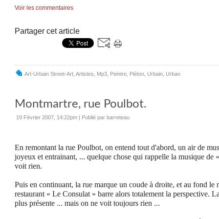
Voir les commentaires
Partager cet article
Art-Urbain Street-Art
,
Artistes
,
Mp3
,
Peintre
,
Piéton
,
Urbain
,
Urban
Montmartre, rue Poulbot.
19 Février 2007, 14:22pm
|
Publié par barreteau
En remontant la rue Poulbot, on entend tout d'abord, un air de musi
joyeux et entrainant, ... quelque chose qui rappelle la musique de 
voit rien.
Puis en continuant, la rue marque un coude à droite, et au fond l
restaurant « Le Consulat » barre alors totalement la perspective. L
plus présente ... mais on ne voit toujours rien ...