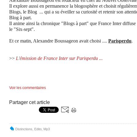
Alexandre Boussageon
est rédacteur en chef au Nouvel Observate
Il explore aussi en permanence la blogosphère et choisit régulière
Blogs, le Blog ... qui a su éveiller sa curiosité et retenir son attenti
Blog à part.
Il anime ainsi la chronique "Blogs à part" que France Inter diffus
le "Six-sept".
Et ce matin, Alexandre Boussageon avait choisi ....
Parisperdu
.
>>
L
'émission de France Inter sur Parisperdu ...
Voir les commentaires
Partager cet article
Distinctions
,
Edito
,
Mp3