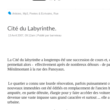
Artistes
,
Mp3
,
Poetes & Ecrivains
,
Rue
Cité du Labyrinthe.
13 Avril 2007, 09:12am
|
Publié par barreteau
La Cité du labyrinthe a longtemps été une succession de cours et,
permettait alors - effectivement après de nombreux détours -
de p
Ménilmontant à la
rue des Panoyaux.
Le quartier a connu une lourde rénovation, parfois puissamment c
nouveaux immeubles ont été édifiés en remplacement de l'ancien ha
amputée, en partie détruite, élargie pour y faire accéder des voiture
devenue une vaste impasse sans grand caractère et surtout ... elle a
urbaine.