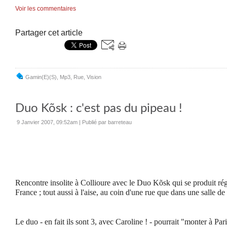
Voir les commentaires
Partager cet article
Gamin(e)(s)
,
Mp3
,
Rue
,
Vision
Duo Kõsk : c'est pas du pipeau !
9 Janvier 2007, 09:52am
|
Publié par barreteau
Rencontre insolite à Collioure avec le Duo Kõsk qui se produit rég
France ; tout aussi à l'aise, au coin d'une rue que dans une salle de 
Le duo - en fait ils sont 3, avec Caroline ! - pourrait "monter à Pa