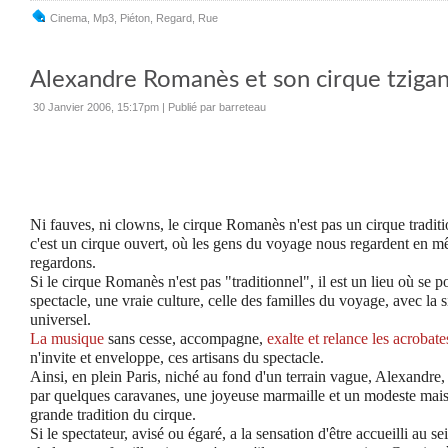
Cinema
,
Mp3
,
Piéton
,
Regard
,
Rue
Alexandre Romanès et son cirque tzigan
30 Janvier 2006, 15:17pm
|
Publié par barreteau
Ni fauves, ni clowns, le cirque Romanès n'est pas un cirque tradit
c'est un cirque ouvert, où les gens du voyage nous regardent en 
regardons.
Si le cirque Romanès n'est pas "traditionnel", il est un lieu où se po
spectacle, une vraie culture, celle des familles du voyage, avec la s
universel.
La musique
sans cesse, accompagne,
exalte et relance les acrobate
n'invite et enveloppe
, ces artisans du spectacle.
Ainsi, en plein Paris, niché au fond d'un terrain vague, Alexandre, 
par quelques caravanes, une joyeuse marmaille et un modeste mais 
grande tradition du cirque.
Si le spectateur, avisé ou égaré, a la sensation d'être accueilli au s