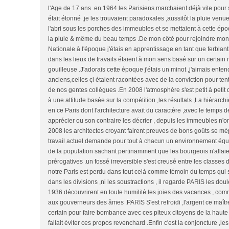
l'Age de 17 ans .en 1964 les Parisiens marchaient déjà vite pour se
était étonné ,je les trouvaient paradoxales ,aussitôt la pluie venu
l'abri sous les porches des immeubles et se mettaient à cette ép
la pluie & même du beau temps .De mon côté pour rejoindre mon li
Nationale à l'époque j'étais en apprentissage en tant que ferblan
dans les lieux de travails étaient à mon sens basé sur un certai
gouilleuse .J'adorais cette époque j'étais un minot ,j'aimais ente
anciens,celles çi étaient racontées avec de la conviction pour tent
de nos gentes collègues .En 2008 l'atmosphère s'est petit à petit
à une attitude basée sur la compétition ,les résultats ,La hiérarchi
en ce Paris dont l'architecture avait du caractère ,avec le temps d
apprécier ou son contraire les décrier , depuis les immeubles n'o
2008 les architectes croyant fairent preuves de bons goûts se mépr
travail actuel demande pour tout à chacun un environnement équi
de la population sachant pertinamment que les bourgeois n'allaie
prérogatives .un fossé irreversible s'est creusé entre les classes 
notre Paris est perdu dans tout celà comme témoin du temps qui s
dans les divisions ,ni les soustractions , il regarde PARIS les dou
1936 découvrirent en toute humilité les joies des vacances , co
aux gouverneurs des âmes .PARIS S'est refroidi ,l'argent ce maîtr
certain pour faire bombance avec ces piteux citoyens de la haute 
fallait éviter ces propos revenchard .Enfin c'est la conjoncture ,le