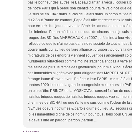
pas le bonheur des autres .le Badeau d'antan à vécu ,il coulera 
de notre Paris qui à perdu son identité pour faire valoir ce que de
.je suis né en 1947 dans le Pas de Calais dans un coron fait de b
du 2 Aout Panne de courant ,Papa était allé chercher chez le voi
pour éclairé d'un jour nouveau le Bébé de l'amour entre deux êtr
de l'intérieur .Par un médiocre concours de circonstance je suis 
rouges des BD Des MARECHAUX en 2007 .je fulmine à leur vision 
reflet de ce que je n'aime pas dans notre société de tout temps , l
gouvernants qui au lieu de faire alliance , division , toujours la d
migrateurs de ces endroits viennent souvent des anciennent colo
hurluberlus réfractères comme moi ne s'attendaient pas à vivre en
malsaine de plus .le temps des ghettorisés ,pour mieux nous écra
ces immeubles alignés avec pour dirigeant des MARECHAUX DE 
étrange faune d'envahir vers l'intérieur leur PARIS . car celà était 
années 1920 le but de la grande bourgeoisie mettre hors de P
en plus d'être PRINCE de la MOSKOVA et consort fut l'un de nos c
hais les briques rouges .je hais les briques rouges vue sur mon h
cheminée de BICHAT ou que j'aille me suis comme l'odeur de l
NEY .les odeurs nocturnes & parfois diurne du lieu .Au secours ca
jolies immeubles digne de ce nom un pour tous , tous pour UN .en
je devais dire ah pardon ,pardon ,pardon ...