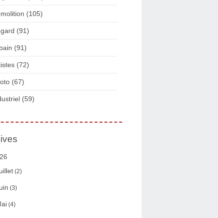
molition
(105)
gard
(91)
bain
(91)
tistes
(72)
oto
(67)
dustriel
(59)
ives
26
uillet
(2)
uin
(3)
ai
(4)