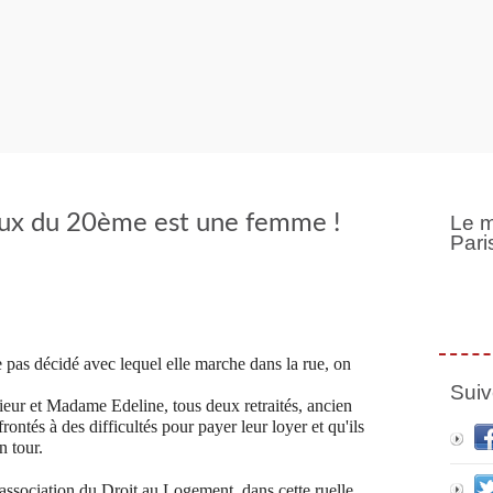
eux du 20ème est une femme !
Le m
Pari
e pas décidé avec lequel elle marche dans la rue, on
Suiv
ieur et Madame Edeline, tous deux retraités, ancien
rontés à des difficultés pour payer leur loyer et qu'ils
n tour.
'association du Droit au Logement, dans cette ruelle