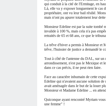
qui conduit à la cité de l'Ermitage, en ha
Là, elle va y exposer longuement le cas 
propriétaire, ont vu leur bail résilié. Mo
mais n'ont pu apurer totalement leur dette
Monsieur Edeline est par la suite tombé m
invalide à 100 %, mais cela n'a pas empêc
retraités de 65 et 68 ans, ce que le tribuna
La trêve d'hiver a permis à Monsieur et M
trêve, l'huissier de justice a demandé le 
Tout à côté de l'antenne du DAL, sur un m
arrondissement, n'est pas le Mexique et 
dans ce cas précis, il ne peut rien faire.
Face au caractère inhumain de cette expu
Edeline qui n'avaient aucune solution 
avait aménagée dans le but de la louer plu
Monsieur et Madame Edeline ... en attend
Quiconque ayant rencontré Myriam vous l
une femme" !