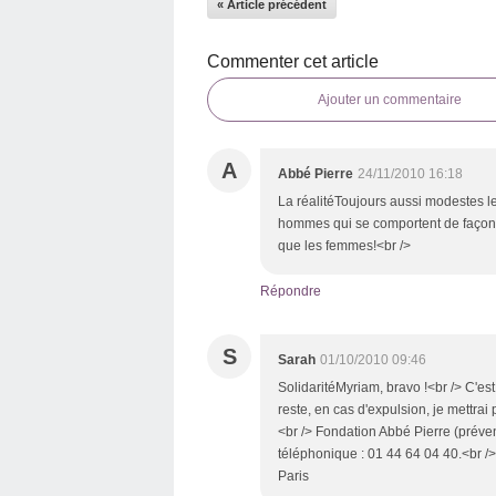
« Article précédent
Commenter cet article
Ajouter un commentaire
A
Abbé Pierre
24/11/2010 16:18
La réalitéToujours aussi modestes les
hommes qui se comportent de façon
que les femmes!<br />
Répondre
S
Sarah
01/10/2010 09:46
SolidaritéMyriam, bravo !<br /> C'est 
reste, en cas d'expulsion, je mettrai
<br /> Fondation Abbé Pierre (préve
téléphonique : 01 44 64 04 40.<br /
Paris