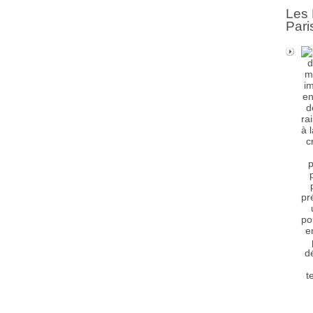
Les 
Pari