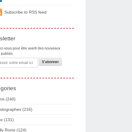
Subscribe to RSS feed
letter
z-vous pour être averti des nouveaux
s publiés.
gories
ris
(240)
otographes
(216)
ue
(131)
lly Ronis
(124)