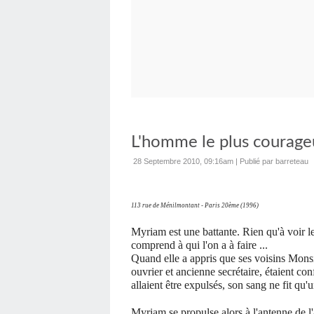
L'homme le plus courag
28 Septembre 2010, 09:16am
|
Publié par barreteau
113 rue de Ménilmontant - Paris 20ème (1996)
Myriam est une battante. Rien qu'à voir l
comprend à qui l'on a à faire ...
Quand elle a appris que ses voisins Mons
ouvrier et ancienne secrétaire, étaient conf
allaient être expulsés, son sang ne fit qu'u
Myriam se propulse alors à l'antenne de l