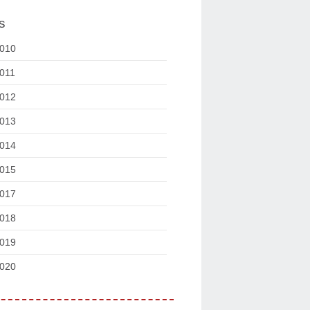
s
010
011
012
013
014
015
017
018
019
020