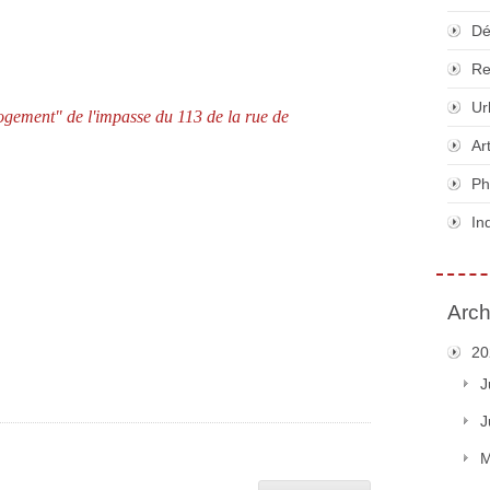
Dé
Re
Ur
logement" de l'impasse du 113 de la rue de
Ar
Ph
In
Arch
20
J
J
M