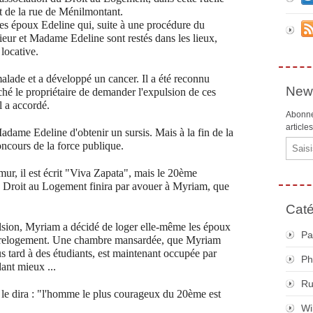
ut de la rue de Ménilmontant.
des époux Edeline qui, suite à une procédure du
nsieur et Madame Edeline sont restés dans les lieux,
 locative.
alade et a développé un cancer. Il a été reconnu
News
hé le propriétaire de demander l'expulsion de ces
l a accordé.
Abonne
article
adame Edeline d'obtenir un sursis. Mais à la fin de la
Email
concours de la force publique.
ur, il est écrit "Viva Zapata", mais le 20ème
le Droit au Logement finira par avouer à Myriam, que
Caté
lsion, Myriam a décidé de loger elle-même les époux
Pa
de relogement. Une chambre mansardée, que Myriam
s tard à des étudiants, est maintenant occupée par
Ph
ant mieux ...
R
e dira : "l'homme le plus courageux du 20ème est
Wi