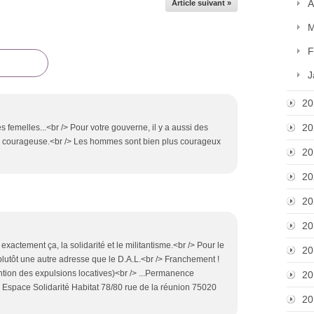
A
Article suivant »
M
F
J
20
20
 femelles...<br /> Pour votre gouverne, il y a aussi des
 courageuse.<br /> Les hommes sont bien plus courageux
20
20
20
20
exactement ça, la solidarité et le militantisme.<br /> Pour le
20
 plutôt une autre adresse que le D.A.L.<br /> Franchement !
ntion des expulsions locatives)<br /> ...Permanence
20
> Espace Solidarité Habitat 78/80 rue de la réunion 75020
20